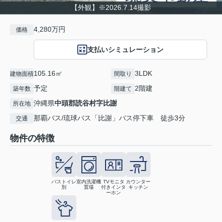
【外観】※2026.7.14撮影
4,280万円
価格
支払いシミュレーション
105.16㎡
3LDK
建物面積
間取り
予定
2階建
築年数
階建て
沖縄県
中頭郡読谷村
字比謝
所在地
那覇バス/琉球バス「比謝」バス停下車 徒歩3分
交通
物件の特徴
バストイレ
室内洗濯機
TVモニタ
カウンター
別
置場
付きインタ
キッチン
ーホン