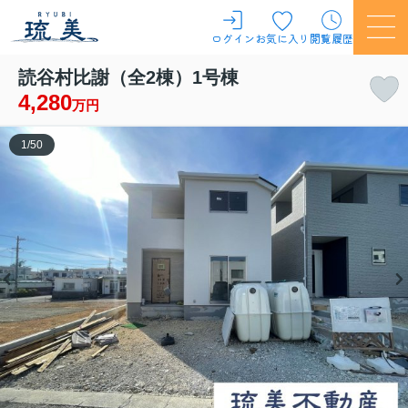
ログイン
お気に入り
閲覧履歴
読谷村比謝（全2棟）1号棟
4,280
万円
1
/
50