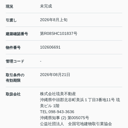
未完成
現況
2026年8月上旬
引渡し
第R08SHC101837号
建築確認番号
102606691
物件番号
-
管理コード
2026年08月21日
取引条件の
有効期限
株式会社琉美不動産
取扱会社
沖縄県中頭郡北谷町美浜１丁目3番地11号 琉
美ビル 1階
TEL:
098-943-3636
沖縄県知事 (2) 第005075号
公益社団法人 全国宅地建物取引業協会