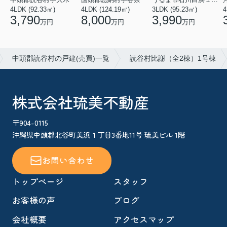
4LDK (92.33㎡)
4LDK (124.19㎡)
3LDK (95.23㎡)
4
3,790
8,000
3,990
万円
万円
万円
中頭郡読谷村の戸建(売買)一覧
読谷村比謝（全2棟）1号棟
株式会社琉美不動産
〒904-0115
沖縄県中頭郡北谷町美浜１丁目3番地11号 琉美ビル 1階
お問い合わせ
トップページ
スタッフ
お客様の声
ブログ
会社概要
アクセスマップ