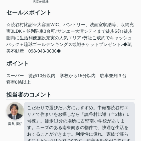
浴室乾燥機
セールスポイント
☆読谷村比謝☆大容量WIC、パントリー、洗面室収納等、収納充
実3LDK＋並列駐車3台可♪サンエー大湾シティまで徒歩5分♪徒歩
圏内に生活利便施設充実の人気エリア♪弊社ご成約でキャッシュ
バック＋琉球ゴールデンキングス観戦チケットプレゼント♪◆琉
美不動産 098-943-3636◆
ポイント
スーパー
徒歩10分以内
学校から15分以内
駐車並列３台
寝室8帖以上
担当者のコメント
こだわりで選びたい方におすすめ。中頭郡読谷村エ
リアで住まいをお探しなら「読谷村比謝（全2棟）1
号棟」。徒歩11分の場所に古堅南小学校がありま
當眞 将悟
す。ニーズのある南東向きの物件で、快適な生活を
おくることができます。利便性に優れ、家族で暮ら
すにもピッタリな3LDKです。琉美不動産がご提供す