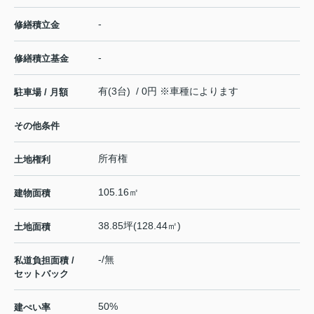
-
修繕積立金
-
修繕積立基金
有(3台) / 0円 ※車種によります
駐車場 / 月額
その他条件
所有権
土地権利
105.16㎡
建物面積
38.85坪(128.44㎡)
土地面積
-/無
私道負担面積 /
セットバック
50%
建ぺい率