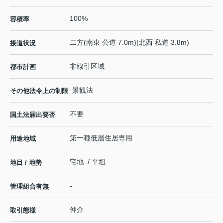
100%
容積率
二方(南東 公道 7.0m)(北西 私道 3.8m)
接道状況
非線引区域
都市計画
景観法
その他法令上の制限
不要
国土法届出要否
第一種低層住居専用
用途地域
宅地 / 平坦
地目 / 地勢
-
管理組合有無
仲介
取引態様