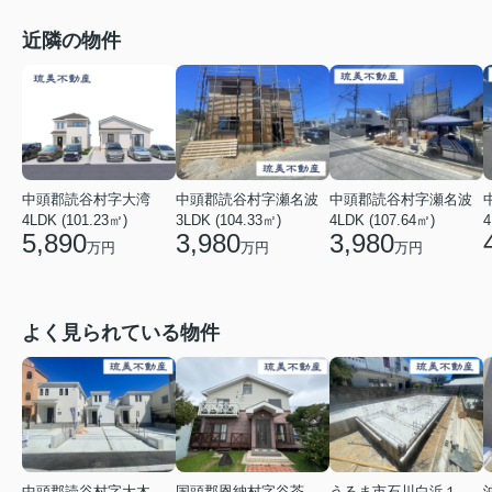
近隣の物件
中頭郡読谷村字大湾
中頭郡読谷村字瀬名波
中頭郡読谷村字瀬名波
4LDK (101.23㎡)
3LDK (104.33㎡)
4LDK (107.64㎡)
4
5,890
3,980
3,980
万円
万円
万円
よく見られている物件
中頭郡読谷村字大木
国頭郡恩納村字谷茶
うるま市石川白浜１丁目