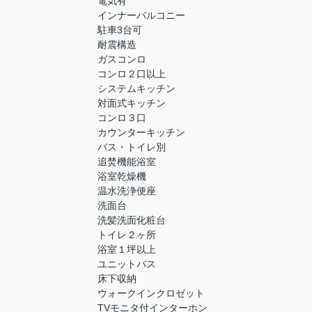
電気有
インナーバルコニー
駐車3台可
耐震構造
ガスコンロ
コンロ２口以上
システムキッチン
対面式キッチン
コンロ３口
カウンターキッチン
バス・トイレ別
追焚機能浴室
浴室乾燥機
温水洗浄便座
洗面台
洗髪洗面化粧台
トイレ２ヶ所
浴室１坪以上
ユニットバス
床下収納
ウォークインクロゼット
TVモニタ付インターホン