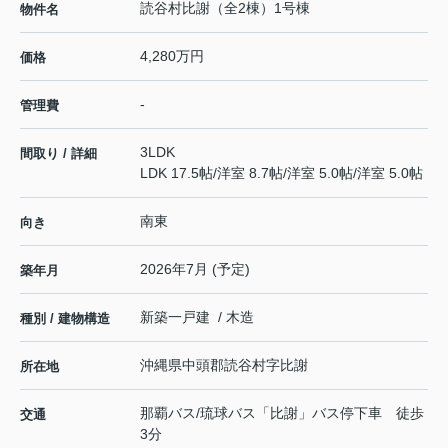
読谷村比謝（全2棟）1号棟
物件名
4,280万円
価格
-
管理費
3LDK
間取り / 詳細
LDK 17.5帖
/
洋室 8.7帖
/
洋室 5.0帖
/
洋室 5.0帖
南東
向き
2026年7月 (予定)
築年月
新築一戸建 / 木造
種別 / 建物構造
沖縄県
中頭郡読谷村
字比謝
所在地
那覇バス/琉球バス「比謝」バス停下車 徒歩
交通
3分