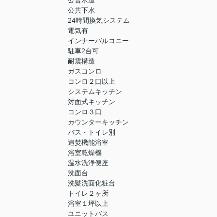
公営水道
公共下水
24時間換気システム
電気有
インナーバルコニー
駐車2台可
耐震構造
ガスコンロ
コンロ２口以上
システムキッチン
対面式キッチン
コンロ３口
カウンターキッチン
バス・トイレ別
追焚機能浴室
浴室乾燥機
温水洗浄便座
洗面台
洗髪洗面化粧台
トイレ２ヶ所
浴室１坪以上
ユニットバス