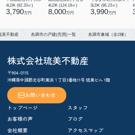
4LDK (92.33㎡)
4LDK (124.19㎡)
3LDK (95.23㎡)
4
3,790
8,000
3,990
万円
万円
万円
琉美不動産
糸満市の戸建(売買)一覧
糸満市兼城（全2棟）
株式会社琉美不動産
〒904-0115
沖縄県中頭郡北谷町美浜１丁目3番地11号 琉美ビル 1階
お問い合わせ
トップページ
スタッフ
お客様の声
ブログ
会社概要
アクセスマップ