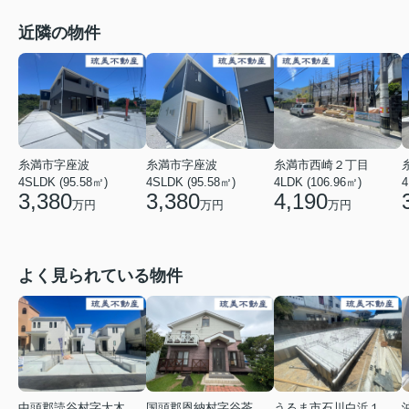
近隣の物件
糸満市字座波
糸満市字座波
糸満市西崎２丁目
4SLDK (95.58㎡)
4SLDK (95.58㎡)
4LDK (106.96㎡)
4
3,380
3,380
4,190
万円
万円
万円
よく見られている物件
中頭郡読谷村字大木
国頭郡恩納村字谷茶
うるま市石川白浜１丁目