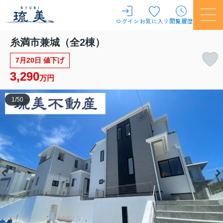
ログイン
お気に入り
閲覧履歴
糸満市兼城（全2棟）
7月20日 値下げ
3,290
万円
1
/
50