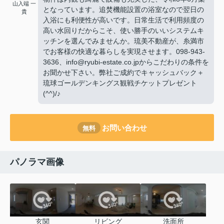
山入端 一
となっています。追焚機能設置の浴室なので翌日の
貴
入浴にも利便性が高いです。日常生活で利用頻度の
高い水回りだからこそ、使い勝手のいいシステムキ
ッチンを選んでみませんか。琉美不動産が、糸満市
でお客様の快適な暮らしを実現させます。098-943-
3636、info@ryubi-estate.co.jpからこだわりの条件を
お聞かせ下さい。弊社ご成約でキャッシュバック＋
琉球ゴールデンキングス観戦チケットプレゼント
(^^)/♪
お問い合わせ
無料
パノラマ画像
玄関
リビング
洗面所