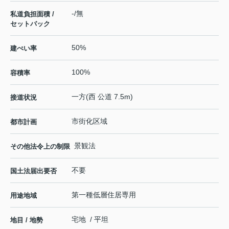
-/無
私道負担面積 /
セットバック
50%
建ぺい率
100%
容積率
一方(西 公道 7.5m)
接道状況
市街化区域
都市計画
景観法
その他法令上の制限
不要
国土法届出要否
第一種低層住居専用
用途地域
宅地 / 平坦
地目 / 地勢