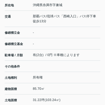
沖縄県
糸満市
字兼城
所在地
那覇バス/琉球バス「西崎入口」バス停下車
交通
徒歩13分
-
修繕積立金
-
修繕積立基金
有(2台) / 0円 ※車種によります
駐車場 / 月額
その他条件
所有権
土地権利
85.70㎡
建物面積
31.22坪(103.24㎡)
土地面積