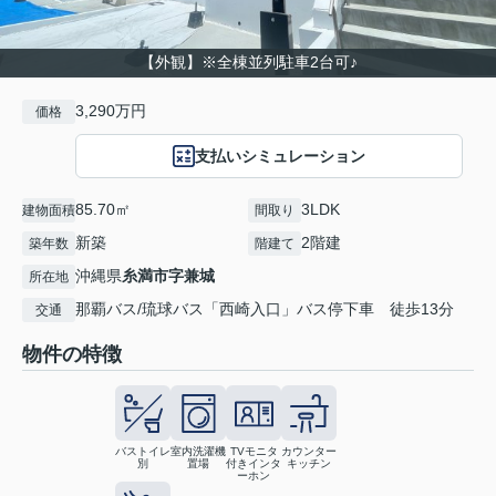
【外観】※全棟並列駐車2台可♪
3,290万円
価格
支払いシミュレーション
85.70㎡
3LDK
建物面積
間取り
新築
2階建
築年数
階建て
沖縄県
糸満市
字兼城
所在地
那覇バス/琉球バス「西崎入口」バス停下車 徒歩13分
交通
物件の特徴
バストイレ
室内洗濯機
TVモニタ
カウンター
別
置場
付きインタ
キッチン
ーホン