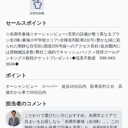
浴室乾燥機
セールスポイント
☆糸満市兼城☆オーシャンビュー♪充実の設備が整う異なるプラ
ン全2棟♪兼城小中学校エリア♪全棟並列駐車2台可♪豊かな緑に彩
られた閑静な住宅街♪国道256号線へのアクセス良好♪徒歩圏内に
は買物施設多数♪弊社ご成約でキャッシュバック＋琉球ゴールデ
ンキングス観戦チケットプレゼント♪◆琉美不動産 098-943-
3636◆
ポイント
オーシャンビュー
スーパー
徒歩10分以内
駐車並列２台
高
速ICから車で20分以内
担当者のコメント
こだわりで選びたい方におすすめ。糸満市エリアで
住まいをお探しなら「糸満市兼城（全2棟）」。この
物件は内観も綺麗で設備も充実した、令和8年6月築