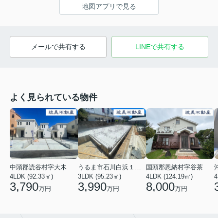
地図アプリで見る
メールで共有する
LINEで共有する
よく見られている物件
中頭郡読谷村字大木
うるま市石川白浜１丁目
国頭郡恩納村字谷茶
4LDK (92.33㎡)
3LDK (95.23㎡)
4LDK (124.19㎡)
4
3,790
3,990
8,000
万円
万円
万円