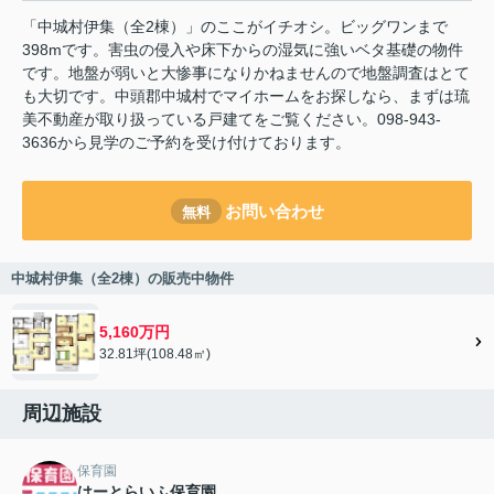
「中城村伊集（全2棟）」のここがイチオシ。ビッグワンまで
398mです。害虫の侵入や床下からの湿気に強いベタ基礎の物件
です。地盤が弱いと大惨事になりかねませんので地盤調査はとて
も大切です。中頭郡中城村でマイホームをお探しなら、まずは琉
美不動産が取り扱っている戸建てをご覧ください。098-943-
3636から見学のご予約を受け付けております。
お問い合わせ
無料
中城村伊集（全2棟）の販売中物件
5,160万円
32.81坪(108.48㎡)
周辺施設
保育園
はーとらいふ保育園