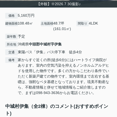
【外観】※2026.7.30撮影♪
5,160万円
価格
108.48㎡
48.7坪
4LDK
建物面積
土地面積
間取り
(161.01㎡)
予定
築年数
沖縄県
中頭郡中城村
字伊集
所在地
東陽バス「伊集」バス停下車 徒歩4分
交通
家からすぐ近くの所(徒歩6分)にはハートライフ病院が
備考
あります。室内の空気汚染を抑えるノンホルムアルデヒ
ドを使用した物件です。多くの方からこだわり条件でい
ただく新築戸建ての物件です。室内環境まで左右する基
礎は、強靭なベタ基礎となっております。琉美不動産な
ら、不動産情報と併せて地域情報もご紹介致しますの
で、まずは098-943-3636からお電話ください。
中城村伊集（全2棟）のコメント(おすすめポイン
ト)