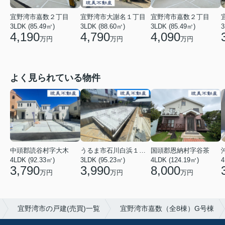
宜野湾市嘉数２丁目
宜野湾市大謝名１丁目
宜野湾市嘉数２丁目
3LDK (85.49㎡)
3LDK (88.60㎡)
3LDK (85.49㎡)
3
4,190
4,790
4,090
万円
万円
万円
よく見られている物件
中頭郡読谷村字大木
うるま市石川白浜１丁目
国頭郡恩納村字谷茶
4LDK (92.33㎡)
3LDK (95.23㎡)
4LDK (124.19㎡)
4
3,790
3,990
8,000
万円
万円
万円
宜野湾市の戸建(売買)一覧
宜野湾市嘉数（全8棟）G号棟