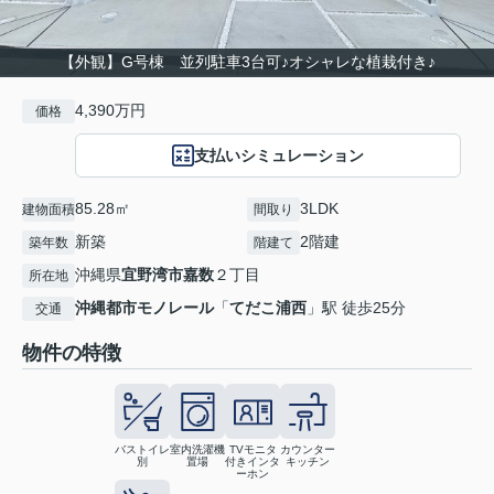
【外観】G号棟 並列駐車3台可♪オシャレな植栽付き♪
4,390万円
価格
支払いシミュレーション
85.28㎡
3LDK
建物面積
間取り
新築
2階建
築年数
階建て
沖縄県
宜野湾市
嘉数
２丁目
所在地
沖縄都市モノレール
「
てだこ浦西
」駅 徒歩25分
交通
物件の特徴
バストイレ
室内洗濯機
TVモニタ
カウンター
別
置場
付きインタ
キッチン
ーホン