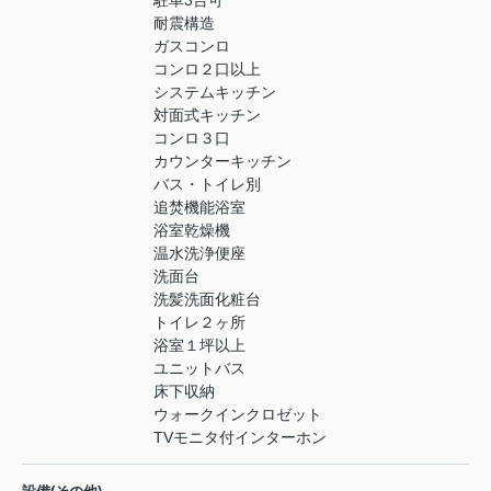
駐車3台可
耐震構造
ガスコンロ
コンロ２口以上
システムキッチン
対面式キッチン
コンロ３口
カウンターキッチン
バス・トイレ別
追焚機能浴室
浴室乾燥機
温水洗浄便座
洗面台
洗髪洗面化粧台
トイレ２ヶ所
浴室１坪以上
ユニットバス
床下収納
ウォークインクロゼット
TVモニタ付インターホン
-