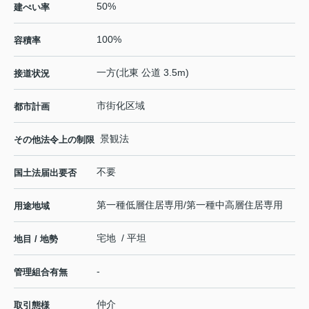
50%
建ぺい率
100%
容積率
一方(北東 公道 3.5m)
接道状況
市街化区域
都市計画
景観法
その他法令上の制限
不要
国土法届出要否
第一種低層住居専用/第一種中高層住居専用
用途地域
宅地 / 平坦
地目 / 地勢
-
管理組合有無
仲介
取引態様