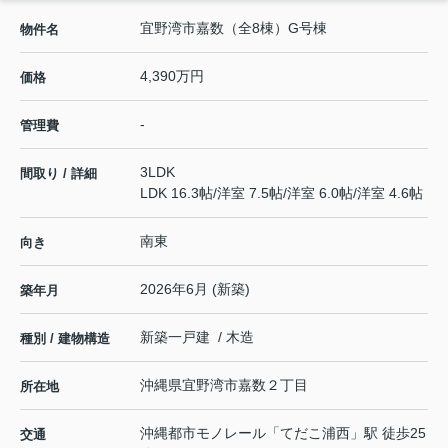
宜野湾市嘉数（全8棟）G号棟
物件名
4,390万円
価格
-
管理費
3LDK
間取り / 詳細
LDK 16.3帖
/
洋室 7.5帖
/
洋室 6.0帖
/
洋室 4.6帖
南東
向き
2026年6月 (新築)
築年月
新築一戸建 / 木造
種別 / 建物構造
沖縄県
宜野湾市
嘉数
２丁目
所在地
沖縄都市モノレール
「
てだこ浦西
」駅 徒歩25
交通