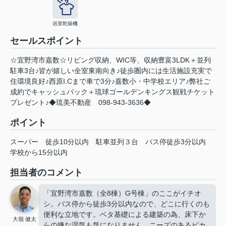
浴室乾燥機
セールスポイント
☆宜野湾市嘉数☆リビング収納、WIC等、収納豊富3LDK＋並列
駐車3台♪皆が嬉しい全室東南向き♪徒歩圏内には生活施設充実で
住環境良好♪西原I.Cまで車で3分♪嘉数小・中学校エリア♪弊社ご
成約でキャッシュバック＋琉球ゴールデンキングス観戦チケット
プレゼント♪◆琉美不動産 098-943-3636◆
ポイント
スーパー
徒歩10分以内
駐車並列３台
バス停徒歩3分以内
学校から15分以内
担当者のコメント
「宜野湾市嘉数（全8棟）G号棟」のここがイチオ
シ。バス停から徒歩3分以内なので、どこに行くのも
便利な立地です。ベタ基礎による建築の為、床下か
大嶺 健太
らの嫌な湿気も気になりません。ニーズのあるピカ