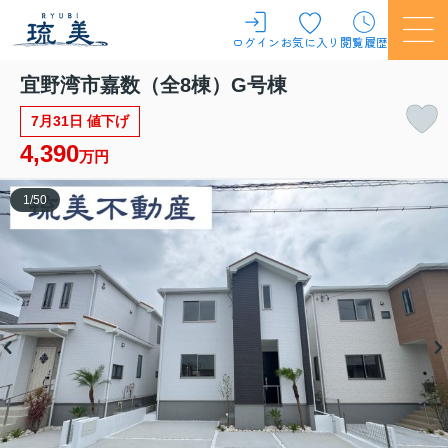
ログイン
お気に入り
閲覧履歴
宜野湾市嘉数（全8棟）G号棟
7月31日 値下げ
4,390
万円
1
/
50