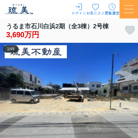
ログイン
お気に入り
閲覧履歴
うるま市石川白浜2期（全3棟）2号棟
3,690万円
1
/
49