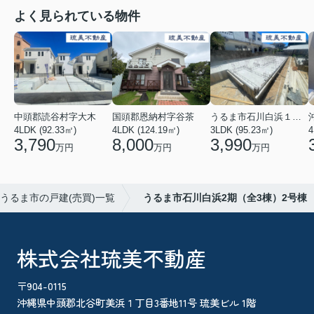
よく見られている物件
中頭郡読谷村字大木
国頭郡恩納村字谷茶
うるま市石川白浜１丁目
4LDK (92.33㎡)
4LDK (124.19㎡)
3LDK (95.23㎡)
4
3,790
8,000
3,990
万円
万円
万円
うるま市の戸建(売買)一覧
うるま市石川白浜2期（全3棟）2号棟
株式会社琉美不動産
〒904-0115
沖縄県中頭郡北谷町美浜１丁目3番地11号 琉美ビル 1階