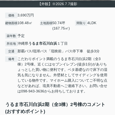
【外観】※2026.7.7撮影
3,690万円
価格
108.48㎡
50.74坪
4LDK
建物面積
土地面積
間取り
(167.75㎡)
予定
築年数
沖縄県
うるま市
石川白浜
１丁目
所在地
那覇バス/琉球バス「琉映前」バス停下車 徒歩3分
交通
こだわりポイント満載のうるま市石川白浜2期（全3
備考
棟）2号棟。近くにはセブンイレブン(徒歩1分)がありち
ょっとした買い物に便利です。ベタ基礎なので床下の湿
気も気になりません。外壁材としてサイディングを使用
している物件です。マイホーム購入についてご不明な点
などがあれば、琉美不動産へご連絡下さい。お問い合せ
は098-943-3636からお待ちしております。
うるま市石川白浜2期（全3棟）2号棟のコメント
(おすすめポイント)