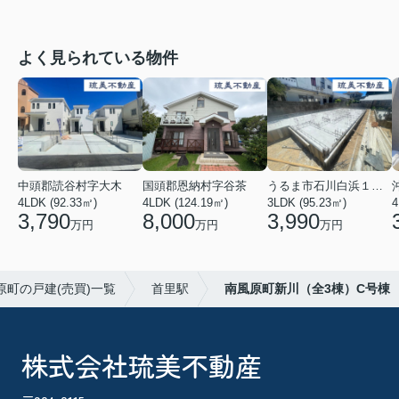
よく見られている物件
中頭郡読谷村字大木
国頭郡恩納村字谷茶
うるま市石川白浜１丁目
4LDK (92.33㎡)
4LDK (124.19㎡)
3LDK (95.23㎡)
4
3,790
8,000
3,990
万円
万円
万円
原町の戸建(売買)一覧
首里駅
南風原町新川（全3棟）C号棟
株式会社琉美不動産