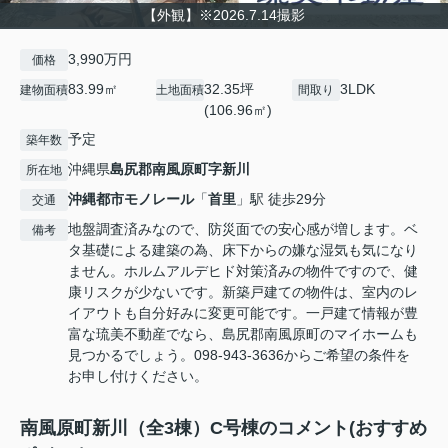
【外観】※2026.7.14撮影
3,990万円
価格
83.99㎡
32.35坪
3LDK
建物面積
土地面積
間取り
(106.96㎡)
予定
築年数
沖縄県
島尻郡南風原町
字新川
所在地
沖縄都市モノレール
「
首里
」駅 徒歩29分
交通
地盤調査済みなので、防災面での安心感が増します。ベ
備考
タ基礎による建築の為、床下からの嫌な湿気も気になり
ません。ホルムアルデヒド対策済みの物件ですので、健
康リスクが少ないです。新築戸建ての物件は、室内のレ
イアウトも自分好みに変更可能です。一戸建て情報が豊
富な琉美不動産でなら、島尻郡南風原町のマイホームも
見つかるでしょう。098-943-3636からご希望の条件を
お申し付けください。
南風原町新川（全3棟）C号棟のコメント(おすすめ