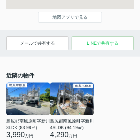
地図アプリで見る
メールで共有する
LINEで共有する
近隣の物件
島尻郡南風原町字新川
島尻郡南風原町字新川
3LDK (83.99㎡)
4SLDK (94.19㎡)
3,990
4,290
万円
万円