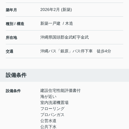
2026年2月 (新築)
築年月
新築一戸建 / 木造
種別 / 構造
沖縄県
国頭郡金武町
字金武
所在地
沖縄バス「銀原」バス停下車 徒歩4分
交通
設備条件
建設住宅性能評価書付
設備条件
海が近い
室内洗濯機置場
フローリング
プロパンガス
公営水道
公共下水