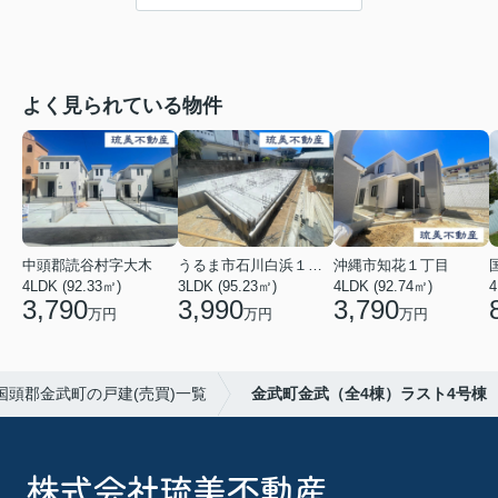
よく見られている物件
中頭郡読谷村字大木
うるま市石川白浜１丁目
沖縄市知花１丁目
4LDK (92.33㎡)
3LDK (95.23㎡)
4LDK (92.74㎡)
4
3,790
3,990
3,790
万円
万円
万円
国頭郡金武町の戸建(売買)一覧
金武町金武（全4棟）ラスト4号棟
株式会社琉美不動産