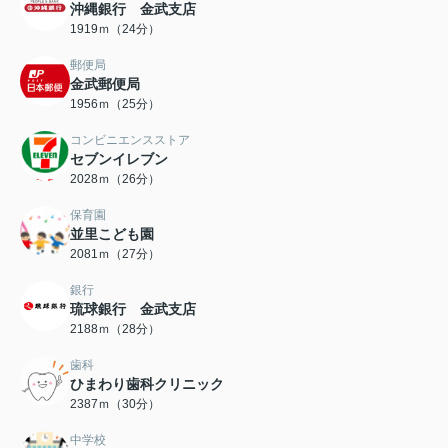
沖縄銀行 金武支店
1919ｍ（24分）
郵便局
金武郵便局
1956ｍ（25分）
コンビニエンスストア
セブンイレブン
2028ｍ（26分）
保育園
並里こども園
2081ｍ（27分）
銀行
琉球銀行 金武支店
2188ｍ（28分）
歯科
ひまわり歯科クリニック
2387ｍ（30分）
中学校