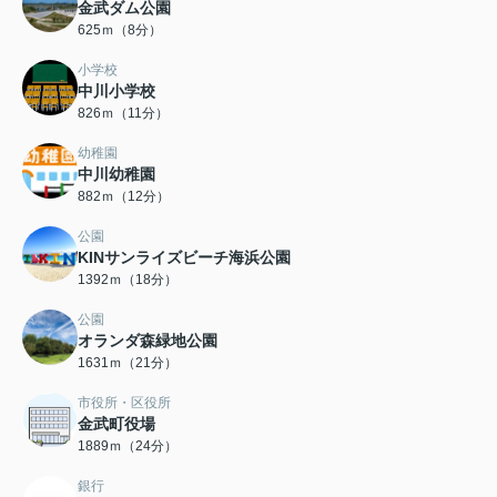
金武ダム公園
625ｍ（8分）
小学校
中川小学校
826ｍ（11分）
幼稚園
中川幼稚園
882ｍ（12分）
公園
KINサンライズビーチ海浜公園
1392ｍ（18分）
公園
オランダ森緑地公園
1631ｍ（21分）
市役所・区役所
金武町役場
1889ｍ（24分）
銀行