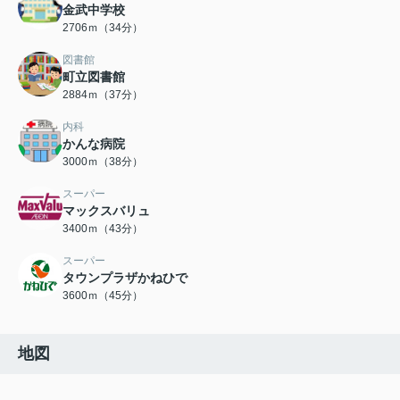
金武中学校
2706ｍ（34分）
図書館
町立図書館
2884ｍ（37分）
内科
かんな病院
3000ｍ（38分）
スーパー
マックスバリュ
3400ｍ（43分）
スーパー
タウンプラザかねひで
3600ｍ（45分）
地図