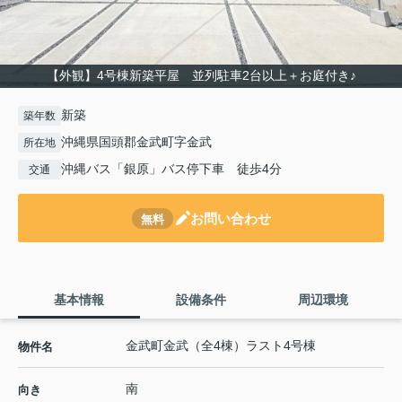
【外観】4号棟新築平屋 並列駐車2台以上＋お庭付き♪
新築
築年数
沖縄県国頭郡金武町字金武
所在地
沖縄バス「銀原」バス停下車 徒歩4分
交通
お問い合わせ
無料
基本情報
設備条件
周辺環境
金武町金武（全4棟）ラスト4号棟
物件名
南
向き