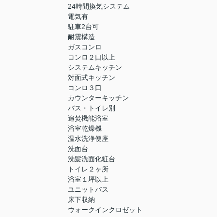
24時間換気システム
電気有
駐車2台可
耐震構造
ガスコンロ
コンロ２口以上
システムキッチン
対面式キッチン
コンロ３口
カウンターキッチン
バス・トイレ別
追焚機能浴室
浴室乾燥機
温水洗浄便座
洗面台
洗髪洗面化粧台
トイレ２ヶ所
浴室１坪以上
ユニットバス
床下収納
ウォークインクロゼット