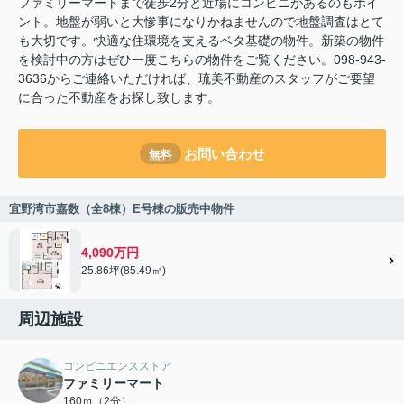
ファミリーマートまで徒歩2分と近場にコンビニがあるのもポイ
ント。地盤が弱いと大惨事になりかねませんので地盤調査はとて
も大切です。快適な住環境を支えるベタ基礎の物件。新築の物件
を検討中の方はぜひ一度こちらの物件をご覧ください。098-943-
3636からご連絡いただければ、琉美不動産のスタッフがご要望
に合った不動産をお探し致します。
お問い合わせ
無料
宜野湾市嘉数（全8棟）E号棟の販売中物件
4,090万円
25.86坪(85.49㎡)
周辺施設
コンビニエンスストア
ファミリーマート
160ｍ（2分）