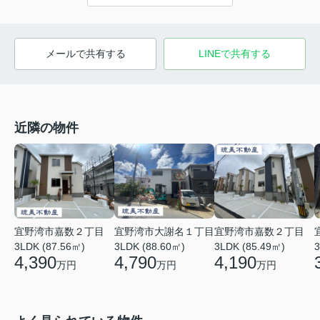
メールで共有する
LINEで共有する
近隣の物件
宜野湾市嘉数２丁目
宜野湾市大謝名１丁目
宜野湾市嘉数２丁目
3LDK (87.56㎡)
3LDK (88.60㎡)
3LDK (85.49㎡)
3
4,390
4,790
4,190
万円
万円
万円