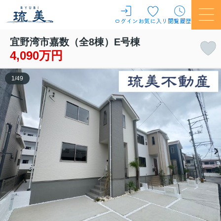
ログイン
お気に入り
閲覧履歴
宜野湾市嘉数（全8棟）E号棟
4,090万円
1
/
49