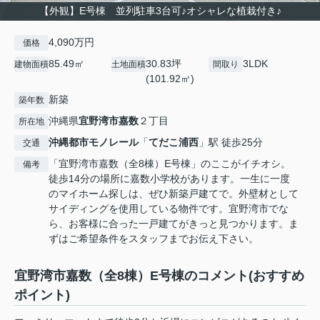
【外観】E号棟 並列駐車3台可♪オシャレな植栽付き♪
4,090万円
価格
85.49㎡
30.83坪
3LDK
建物面積
土地面積
間取り
(101.92㎡)
新築
築年数
沖縄県
宜野湾市
嘉数
２丁目
所在地
沖縄都市モノレール
「
てだこ浦西
」駅 徒歩25分
交通
「宜野湾市嘉数（全8棟）E号棟」のここがイチオシ。
備考
徒歩14分の場所に嘉数小学校があります。一生に一度
のマイホーム探しは、ぜひ新築戸建てで。外壁材として
サイディングを使用している物件です。宜野湾市でな
ら、お客様に合った一戸建てがきっと見つかります。ま
ずはご希望条件をスタッフまでお伝え下さい。
宜野湾市嘉数（全8棟）E号棟のコメント(おすすめ
ポイント)