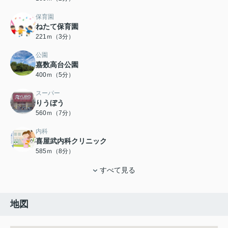
保育園
ねたて保育園
221ｍ（3分）
公園
嘉数高台公園
400ｍ（5分）
スーパー
りうぼう
560ｍ（7分）
内科
喜屋武内科クリニック
585ｍ（8分）
すべて見る
地図