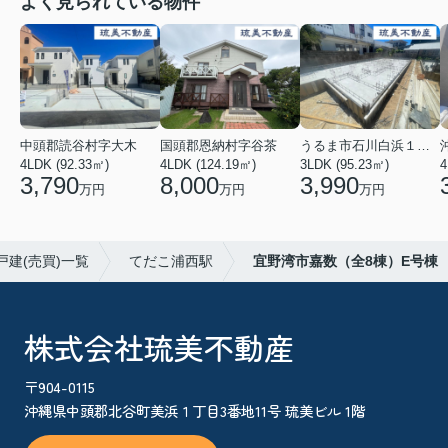
よく見られている物件
中頭郡読谷村字大木
国頭郡恩納村字谷茶
うるま市石川白浜１丁目
4LDK (92.33㎡)
4LDK (124.19㎡)
3LDK (95.23㎡)
4
3,790
8,000
3,990
万円
万円
万円
戸建(売買)一覧
てだこ浦西駅
宜野湾市嘉数（全8棟）E号棟
株式会社琉美不動産
〒904-0115
沖縄県中頭郡北谷町美浜１丁目3番地11号 琉美ビル 1階