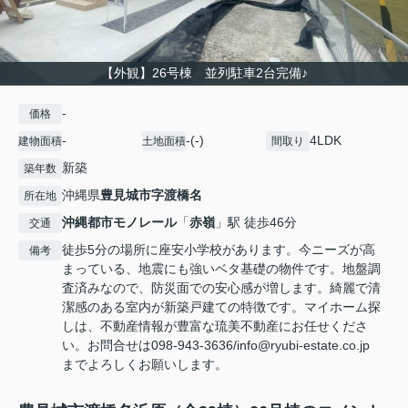
【外観】26号棟 並列駐車2台完備♪
-
価格
-
-(-)
4LDK
建物面積
土地面積
間取り
新築
築年数
沖縄県
豊見城市
字渡橋名
所在地
沖縄都市モノレール
「
赤嶺
」駅 徒歩46分
交通
徒歩5分の場所に座安小学校があります。今ニーズが高
備考
まっている、地震にも強いベタ基礎の物件です。地盤調
査済みなので、防災面での安心感が増します。綺麗で清
潔感のある室内が新築戸建ての特徴です。マイホーム探
しは、不動産情報が豊富な琉美不動産にお任せくださ
い。お問合せは098-943-3636/info@ryubi-estate.co.jp
までよろしくお願いします。