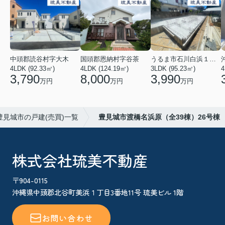
中頭郡読谷村字大木
国頭郡恩納村字谷茶
うるま市石川白浜１丁目
4LDK (92.33㎡)
4LDK (124.19㎡)
3LDK (95.23㎡)
4
3,790
8,000
3,990
万円
万円
万円
豊見城市の戸建(売買)一覧
豊見城市渡橋名浜原（全39棟）26号棟
株式会社琉美不動産
〒904-0115
沖縄県中頭郡北谷町美浜１丁目3番地11号 琉美ビル 1階
お問い合わせ