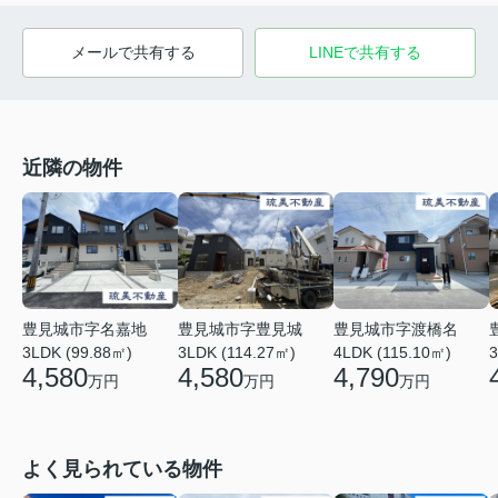
メールで共有する
LINEで共有する
近隣の物件
豊見城市字名嘉地
豊見城市字豊見城
豊見城市字渡橋名
3LDK (99.88㎡)
3LDK (114.27㎡)
4LDK (115.10㎡)
3
4,580
4,580
4,790
万円
万円
万円
よく見られている物件