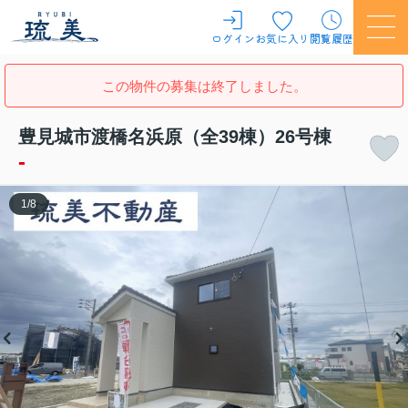
ログイン
お気に入り
閲覧履歴
この物件の募集は終了しました。
豊見城市渡橋名浜原（全39棟）26号棟
-
1
/
8