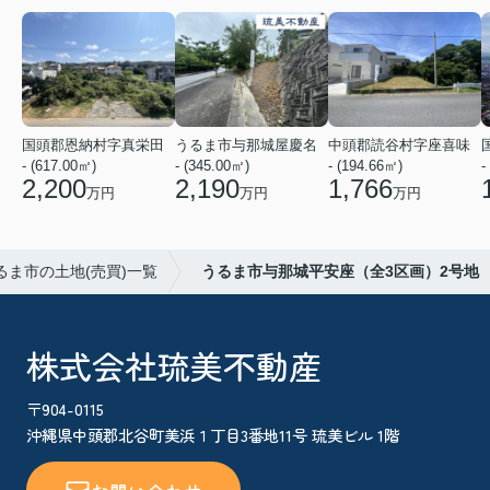
国頭郡恩納村字真栄田
うるま市与那城屋慶名
中頭郡読谷村字座喜味
- (617.00㎡)
- (345.00㎡)
- (194.66㎡)
-
2,200
2,190
1,766
万円
万円
万円
るま市の土地(売買)一覧
うるま市与那城平安座（全3区画）2号地
株式会社琉美不動産
〒904-0115
沖縄県中頭郡北谷町美浜１丁目3番地11号 琉美ビル 1階