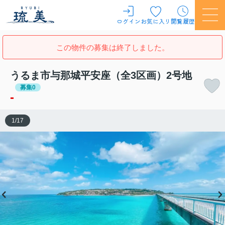
ログイン
お気に入り
閲覧履歴
この物件の募集は終了しました。
うるま市与那城平安座（全3区画）2号地
募集0
-
1
/
17