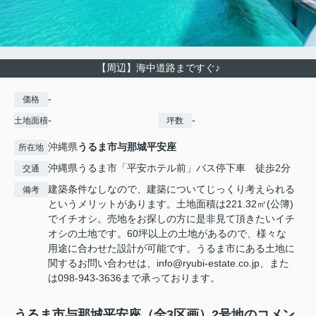
【周辺】海中道路まですぐ♪
-
価格
-
-
土地面積
坪数
沖縄県
うるま市
与那城平安座
所在地
沖縄県うるま市「平安ホテル前」バス停下車 徒歩2分
交通
建築条件なしなので、建築についてじっくり考えられる
備考
というメリットがあります。土地面積は221.32㎡(公簿)
でイチオシ。売地をお探しの方に是非見て頂きたいイチ
オシの土地です。60坪以上の土地があるので、様々な
用途に合わせた設計が可能です。うるま市にある土地に
関するお問い合わせは、info@ryubi-estate.co.jp、また
は098-943-3636まで承っております。
うるま市与那城平安座（全3区画）2号地のコメン