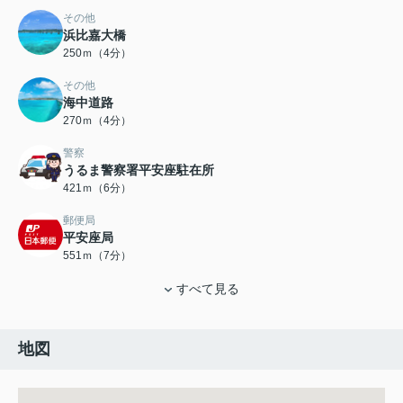
その他
浜比嘉大橋
250ｍ（4分）
その他
海中道路
270ｍ（4分）
警察
うるま警察署平安座駐在所
421ｍ（6分）
郵便局
平安座局
551ｍ（7分）
すべて見る
地図