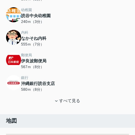
幼稚園
読谷中央幼稚園
240ｍ（3分）
内科
なかそね内科
555ｍ（7分）
郵便局
伊良波郵便局
567ｍ（8分）
銀行
沖縄銀行読谷支店
580ｍ（8分）
すべて見る
地図