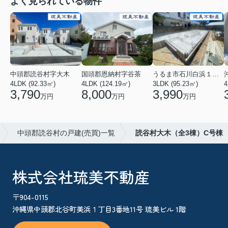
よく見られている物件
中頭郡読谷村字大木
国頭郡恩納村字谷茶
うるま市石川白浜１丁目
4LDK (92.33㎡)
4LDK (124.19㎡)
3LDK (95.23㎡)
4
3,790
8,000
3,990
万円
万円
万円
中頭郡読谷村の戸建(売買)一覧
読谷村大木（全3棟）C号棟
株式会社琉美不動産
〒904-0115
沖縄県中頭郡北谷町美浜１丁目3番地11号 琉美ビル 1階