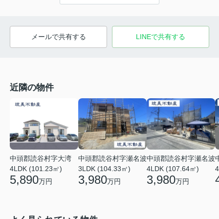
メールで共有する
LINEで共有する
近隣の物件
中頭郡読谷村字大湾
中頭郡読谷村字瀬名波
中頭郡読谷村字瀬名波
4LDK (101.23㎡)
3LDK (104.33㎡)
4LDK (107.64㎡)
4
5,890
3,980
3,980
万円
万円
万円