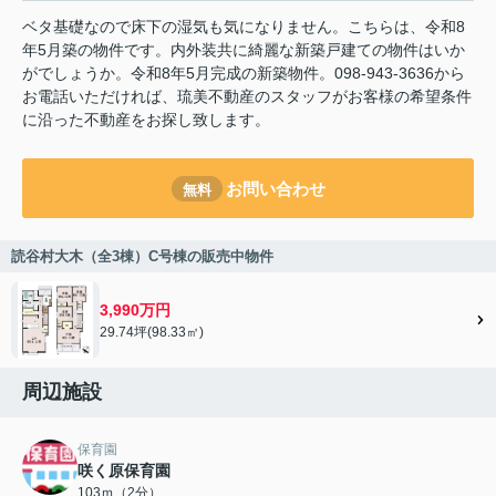
ベタ基礎なので床下の湿気も気になりません。こちらは、令和8
年5月築の物件です。内外装共に綺麗な新築戸建ての物件はいか
がでしょうか。令和8年5月完成の新築物件。098-943-3636から
お電話いただければ、琉美不動産のスタッフがお客様の希望条件
に沿った不動産をお探し致します。
お問い合わせ
無料
読谷村大木（全3棟）C号棟の販売中物件
3,990万円
29.74坪(98.33㎡)
周辺施設
保育園
咲く原保育園
103ｍ（2分）