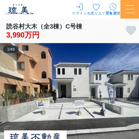
ログイン
お気に入り
閲覧履歴
読谷村大木（全3棟）C号棟
3,990万円
1
/
49