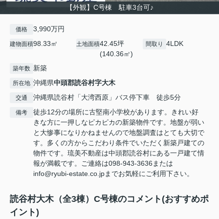
【外観】C号棟 駐車3台可♪
3,990万円
価格
98.33㎡
42.45坪
4LDK
建物面積
土地面積
間取り
(140.36㎡)
新築
築年数
沖縄県
中頭郡読谷村
字大木
所在地
沖縄県読谷村「大湾西原」バス停下車 徒歩5分
交通
徒歩12分の場所に古堅南小学校があります。きれい好
備考
きな方に一押しなピカピカの新築物件です。地盤が弱い
と大惨事になりかねませんので地盤調査はとても大切で
す。多くの方からこだわり条件でいただく新築戸建ての
物件です。琉美不動産は中頭郡読谷村にある一戸建て情
報が満載です。ご連絡は098-943-3636または
info@ryubi-estate.co.jpまでお気軽にご利用下さい。
読谷村大木（全3棟）C号棟のコメント(おすすめポ
イント)