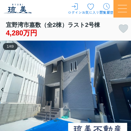
ログイン
お気に入り
閲覧履歴
宜野湾市嘉数（全2棟）ラスト2号棟
4,280万円
1
/
49