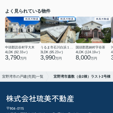
よく見られている物件
中頭郡読谷村字大木
うるま市石川白浜１丁目
国頭郡恩納村字谷茶
4LDK (92.33㎡)
3LDK (95.23㎡)
4LDK (124.19㎡)
4
3,790
3,990
8,000
万円
万円
万円
宜野湾市の戸建(売買)一覧
宜野湾市嘉数（全2棟）ラスト2号棟
株式会社琉美不動産
〒904-0115