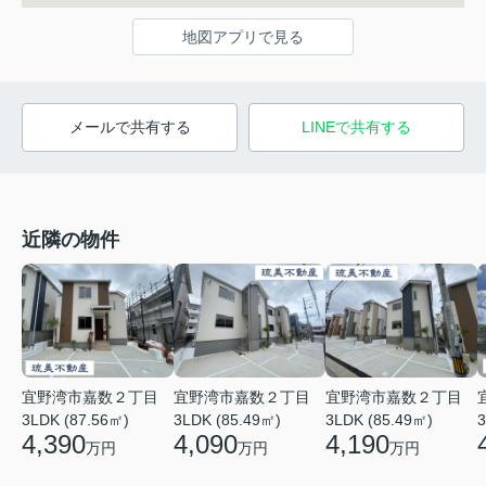
地図アプリで見る
メールで共有する
LINEで共有する
近隣の物件
宜野湾市嘉数２丁目
宜野湾市嘉数２丁目
宜野湾市嘉数２丁目
3LDK (87.56㎡)
3LDK (85.49㎡)
3LDK (85.49㎡)
3
4,390
4,090
4,190
万円
万円
万円