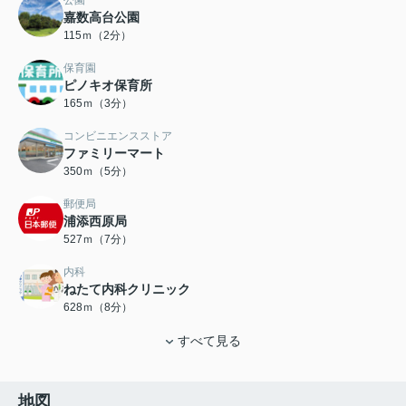
公園
嘉数高台公園
115ｍ（2分）
保育園
ピノキオ保育所
165ｍ（3分）
コンビニエンスストア
ファミリーマート
350ｍ（5分）
郵便局
浦添西原局
527ｍ（7分）
内科
ねたて内科クリニック
628ｍ（8分）
すべて見る
地図