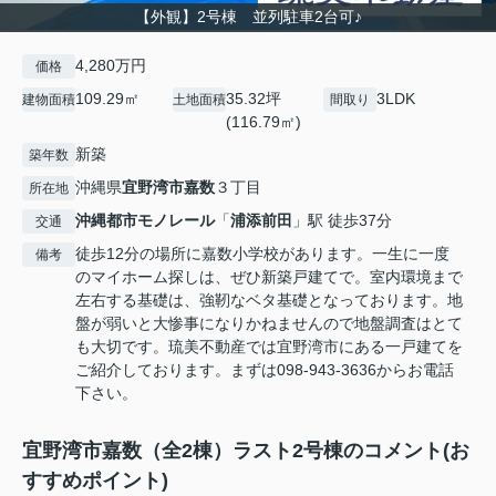
【外観】2号棟 並列駐車2台可♪
4,280万円
価格
109.29㎡
35.32坪
3LDK
建物面積
土地面積
間取り
(116.79㎡)
新築
築年数
沖縄県
宜野湾市
嘉数
３丁目
所在地
沖縄都市モノレール
「
浦添前田
」駅 徒歩37分
交通
徒歩12分の場所に嘉数小学校があります。一生に一度
備考
のマイホーム探しは、ぜひ新築戸建てで。室内環境まで
左右する基礎は、強靭なベタ基礎となっております。地
盤が弱いと大惨事になりかねませんので地盤調査はとて
も大切です。琉美不動産では宜野湾市にある一戸建てを
ご紹介しております。まずは098-943-3636からお電話
下さい。
宜野湾市嘉数（全2棟）ラスト2号棟のコメント(お
すすめポイント)