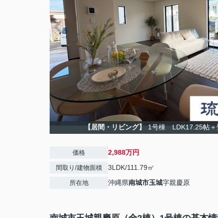
【居間・リビング】
1号棟 LDK17.25
2,988万円
価格
3LDK/111.79㎡
間取り/建物面積
沖縄県
南城市
玉城
字親慶原
所在地