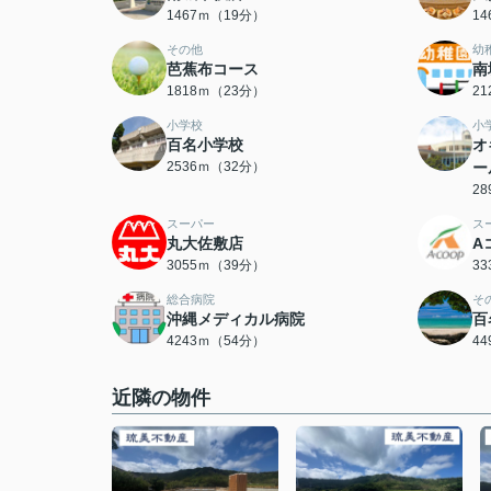
1467ｍ（19分）
1
その他
幼
芭蕉布コース
南
1818ｍ（23分）
2
小学校
小
百名小学校
オ
2536ｍ（32分）
ー
2
スーパー
ス
丸大佐敷店
A
3055ｍ（39分）
3
総合病院
そ
沖縄メディカル病院
百
4243ｍ（54分）
4
近隣の物件