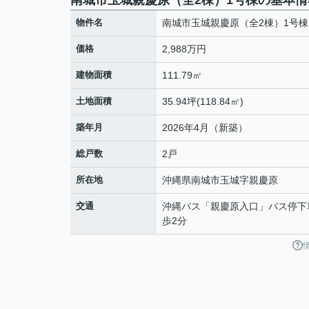
南城市玉城親慶原（全2棟）1号棟の基本情
物件名
南城市玉城親慶原（全2棟）1号棟
価格
2,988万円
建物面積
111.79㎡
土地面積
35.94坪(118.84㎡)
築年月
2026年4月（新築）
総戸数
2戸
所在地
沖縄県
南城市
玉城
字親慶原
交通
沖縄バス「親慶原入口」バス停下
歩2分