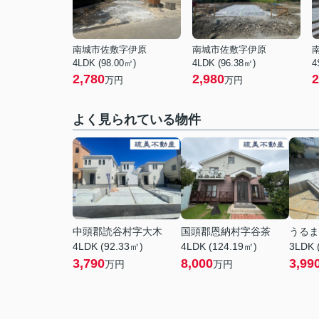
南城市佐敷字伊原
南城市佐敷字伊原
4LDK (98.00㎡)
4LDK (96.38㎡)
4
2,780
2,980
2
万円
万円
よく見られている物件
中頭郡読谷村字大木
国頭郡恩納村字谷茶
うるま
4LDK (92.33㎡)
4LDK (124.19㎡)
3LDK 
3,790
8,000
3,99
万円
万円