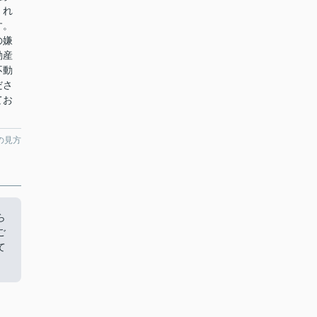
くれ
す。
の嫌
動産
不動
ださ
てお
の見方
ら
ご
て