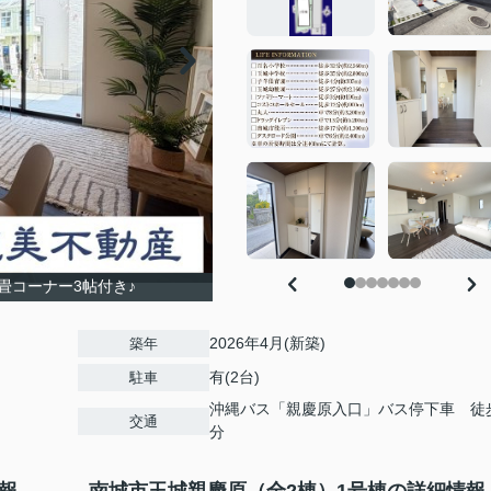
帖＋畳コーナー3帖付き♪
2026年4月(新築)
築年
有(2台)
駐車
沖縄バス「親慶原入口」バス停下車 徒
交通
分