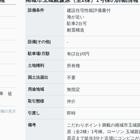
報
南城市玉城親慶原（全2棟）1号棟の詳細情報
設備条件
建設住宅性能評価書付
海が近い
駐車2台可
耐震構造
設備(その他)
-
駐車場/月額
有(2台)/0円
土地権利
所有権
国土法届出
不要
用途地域
無指定
車 徒
取引態様
仲介
情報の見方
引渡し
即時
備考
こだわりポイント満載の南城市玉城
原（全2棟）1号棟。ローソン 玉城親
原店まで徒歩3分と近場にコンビニが