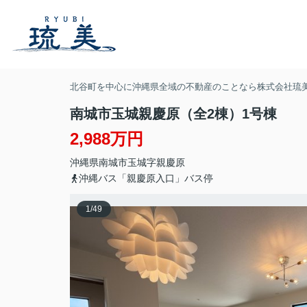
北谷町を中心に沖縄県全域の不動産のことなら株式会社琉
南城市玉城親慶原（全2棟）1号棟
2,988万円
沖縄県
南城市
玉城
字親慶原
沖縄バス「親慶原入口」バス停
1
/
49