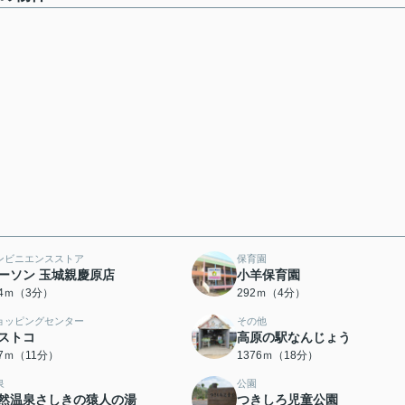
ンビニエンスストア
保育園
ーソン 玉城親慶原店
小羊保育園
34ｍ（3分）
292ｍ（4分）
ョッピングセンター
その他
ストコ
高原の駅なんじょう
07ｍ（11分）
1376ｍ（18分）
泉
公園
然温泉さしきの猿人の湯
つきしろ児童公園