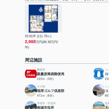
33.81坪 (111.79㎡)
2,988
万円(88.38万円/
坪)
周辺施設
郵便局
コ
親慶原簡易郵便局
ロ
215ｍ（3分）
2
その他
シ
琉球ゴルフ倶楽部
コ
471ｍ（6分）
8
市役所・区役所
温
南城市役所
天