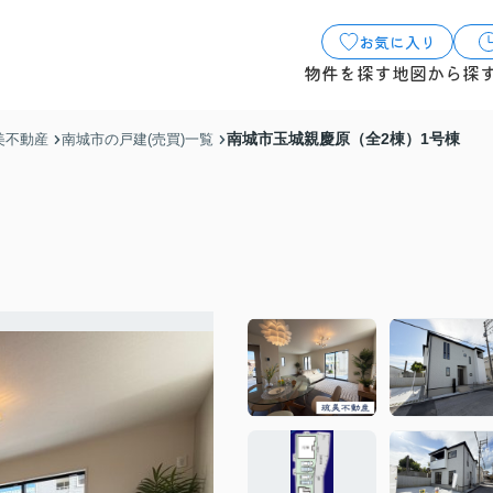
お気に入り
物件を探す
地図から探
南城市玉城親慶原（全2棟）1号棟
美不動産
南城市の戸建(売買)一覧