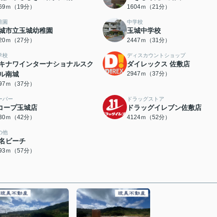
469ｍ（19分）
1604ｍ（21分）
稚園
中学校
城市立玉城幼稚園
玉城中学校
120ｍ（27分）
2447ｍ（31分）
学校
ディスカウントショップ
キナワインターナショナルスク
ダイレックス 佐敷店
ル南城
2947ｍ（37分）
897ｍ（37分）
ーパー
ドラッグストア
コープ玉城店
ドラッグイレブン佐敷店
330ｍ（42分）
4124ｍ（52分）
の他
名ビーチ
493ｍ（57分）