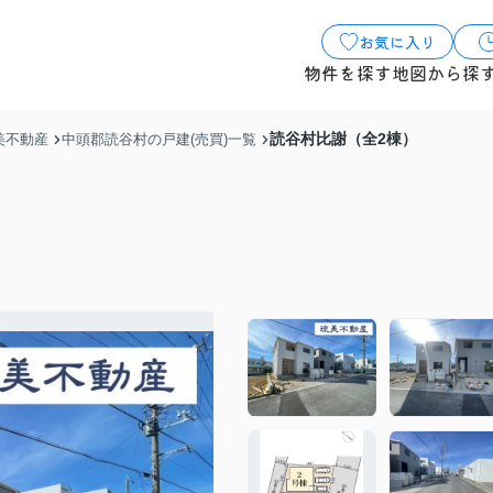
お気に入り
物件を探す
地図から探
読谷村比謝（全2棟）
美不動産
中頭郡読谷村の戸建(売買)一覧