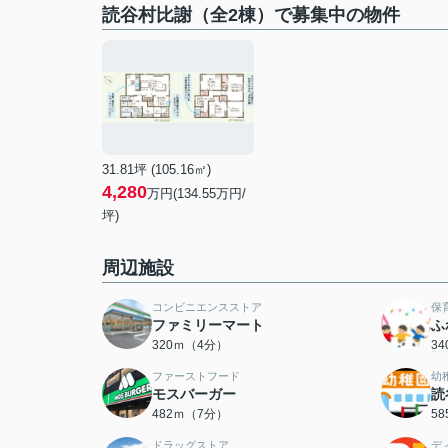
読谷村比謝（全2棟）で募集中の物件
31.81坪 (105.16㎡)
4,280
万円(134.55万円/
坪)
周辺施設
コンビニエンスストア
保
ファミリーマート
ふ
320ｍ（4分）
3
ファーストフード
幼
モスバーガー
読
482ｍ（7分）
5
ドラッグストア
デ