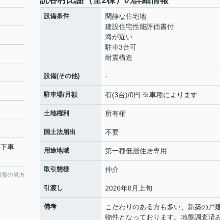
読谷村比謝（全2棟）の詳細情報
設備条件
閑静な住宅地
建設住宅性能評価書付
海が近い
駐車3台可
耐震構造
設備(その他)
-
駐車場/月額
有(3台)/0円 ※車種によります
土地権利
所有権
国土法届出
不要
ス停下車
用途地域
第一種低層住居専用
取引態様
仲介
情報の見方
引渡し
2026年8月上旬
備考
こだわりのある方も多い、新築の戸
物件となっております。地盤調査済