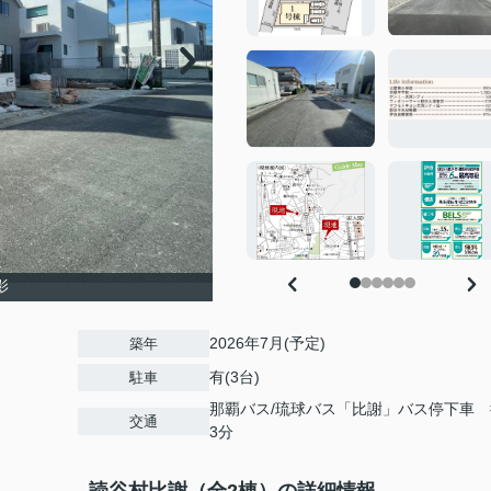
影
2026年7月(予定)
築年
有(3台)
駐車
那覇バス/琉球バス「比謝」バス停下車 
交通
3分