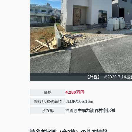
【外観】
※2026.7.14撮
4,280万円
価格
3LDK/105.16㎡
間取り/建物面積
沖縄県
中頭郡読谷村
字比謝
所在地