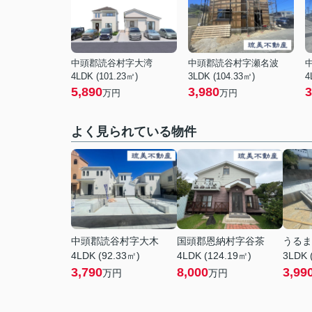
中頭郡読谷村字大湾
中頭郡読谷村字瀬名波
4LDK (101.23㎡)
3LDK (104.33㎡)
4
5,890
3,980
3
万円
万円
よく見られている物件
中頭郡読谷村字大木
国頭郡恩納村字谷茶
うるま
4LDK (92.33㎡)
4LDK (124.19㎡)
3LDK 
3,790
8,000
3,99
万円
万円