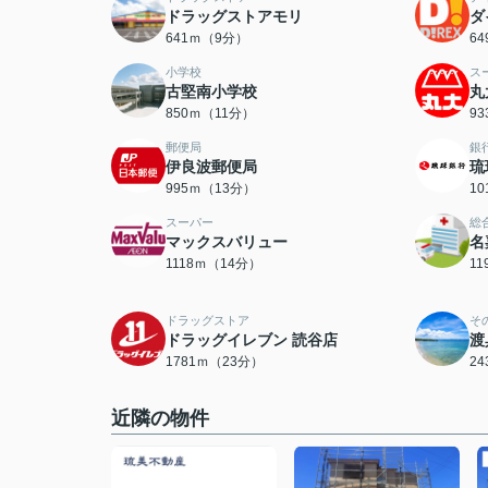
ドラッグストアモリ
ダ
641ｍ（9分）
6
小学校
ス
古堅南小学校
丸
850ｍ（11分）
9
郵便局
銀
伊良波郵便局
琉
995ｍ（13分）
1
スーパー
総
マックスバリュー
名
1118ｍ（14分）
1
ドラッグストア
そ
ドラッグイレブン 読谷店
渡
1781ｍ（23分）
2
近隣の物件