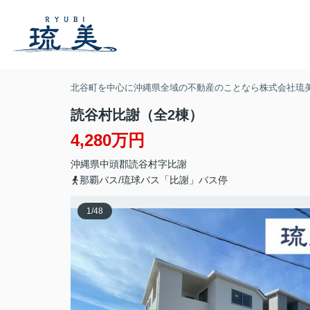
北谷町を中心に沖縄県全域の不動産のことなら株式会社琉
読谷村比謝（全2棟）
4,280万円
沖縄県
中頭郡読谷村
字比謝
那覇バス/琉球バス「比謝」バス停
1
/
48