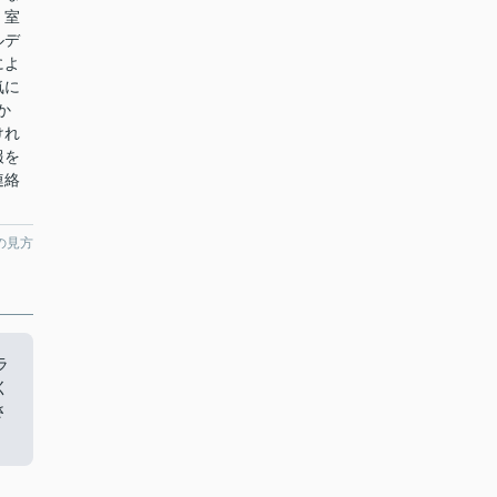
。室
ルデ
によ
気に
pか
けれ
報を
連絡
の見方
ラ
く
さ