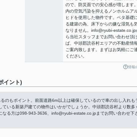
ので、防災面での安心感が増します
内の空気汚染を抑えるノンホルムア
ヒドを使用した物件です。ベタ基礎
る建築の為、床下からの嫌な湿気も
なりません。info@ryubi-estate.co.j
ら当社スタッフまでお問い合わせ頂
ば、中頭郡読谷村エリアの不動産情
ご案内致します。まずはお気軽にご
ください。
情報
ポイント)
あるのもポイント。前面道路6m以上は確保しているので車の出し入れも
している新築戸建ての物件はいかがでしょうか。中頭郡読谷村より数多
-943-3636、info@ryubi-estate.co.jpまでお問い合わせ下