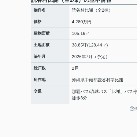
読谷村比謝（全2棟）の基本情報
物件名
読谷村比謝（全2棟）
価格
4,280万円
建物面積
105.16㎡
土地面積
38.85坪(128.44㎡)
築年月
2026年7月（予定）
総戸数
2戸
所在地
沖縄県
中頭郡読谷村
字比謝
交通
那覇バス/琉球バス「比謝」バ
徒歩3分