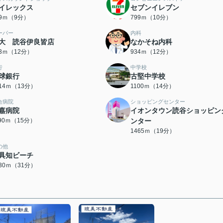
イレックス
セブンイレブン
49ｍ（9分）
799ｍ（10分）
ーパー
内科
大 読谷伊良皆店
なかそね内科
33ｍ（12分）
934ｍ（12分）
行
中学校
球銀行
古堅中学校
014ｍ（13分）
1100ｍ（14分）
合病院
ショッピングセンター
嘉病院
イオンタウン読谷ショッピン
190ｍ（15分）
ンター
1465ｍ（19分）
の他
具知ビーチ
430ｍ（31分）