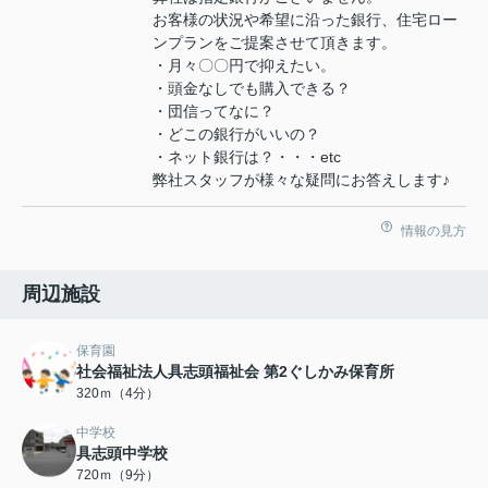
お客様の状況や希望に沿った銀行、住宅ロー
ンプランをご提案させて頂きます。
・月々〇〇円で抑えたい。
・頭金なしでも購入できる？
・団信ってなに？
・どこの銀行がいいの？
・ネット銀行は？・・・etc
弊社スタッフが様々な疑問にお答えします♪
情報の見方
周辺施設
保育園
社会福祉法人具志頭福祉会 第2ぐしかみ保育所
320ｍ（4分）
中学校
具志頭中学校
720ｍ（9分）