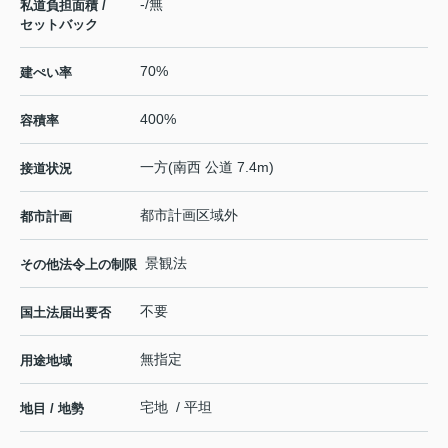
-/無
私道負担面積 /
セットバック
70%
建ぺい率
400%
容積率
一方(南西 公道 7.4m)
接道状況
都市計画区域外
都市計画
景観法
その他法令上の制限
不要
国土法届出要否
無指定
用途地域
宅地 / 平坦
地目 / 地勢