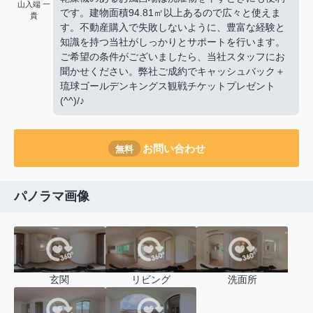
山入端 一
です。建物面積94.81㎡以上あるので広々と使えま
貴
す。不動産購入で失敗しないように、豊富な経験と
知識を持つ当社がしっかりとサポートを行います。
ご希望の条件がございましたら、当社スタッフにお
聞かせください。弊社ご成約でキャッシュバック＋
琉球ゴールデンキングス観戦チケットプレゼント
(^^)/♪
お問い合わせ
無料
パノラマ画像
玄関
リビング
洗面所