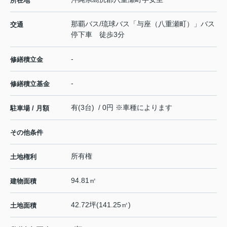
所在地
那覇バス/琉球バス「与座（八重瀬町）」バス
交通
停下車 徒歩3分
-
修繕積立金
-
修繕積立基金
有(3台) / 0円 ※車種によります
駐車場 / 月額
その他条件
所有権
土地権利
94.81㎡
建物面積
42.72坪(141.25㎡)
土地面積