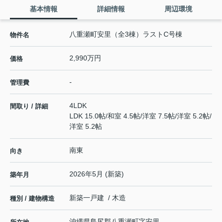
基本情報
詳細情報
周辺環境
八重瀬町安里（全3棟）ラストC号棟
物件名
2,990万円
価格
-
管理費
4LDK
間取り / 詳細
LDK 15.0帖
/
和室 4.5帖
/
洋室 7.5帖
/
洋室 5.2帖
/
洋室 5.2帖
南東
向き
2026年5月 (新築)
築年月
新築一戸建 / 木造
種別 / 建物構造
沖縄県
島尻郡八重瀬町
字安里