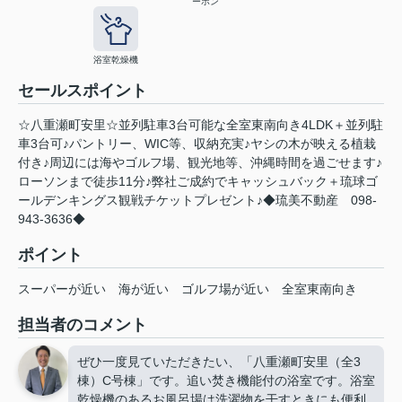
ーホン
浴室乾燥機
セールスポイント
☆八重瀬町安里☆並列駐車3台可能な全室東南向き4LDK＋並列駐
車3台可♪パントリー、WIC等、収納充実♪ヤシの木が映える植栽
付き♪周辺には海やゴルフ場、観光地等、沖縄時間を過ごせます♪
ローソンまで徒歩11分♪弊社ご成約でキャッシュバック＋琉球ゴ
ールデンキングス観戦チケットプレゼント♪◆琉美不動産 098-
943-3636◆
ポイント
スーパーが近い
海が近い
ゴルフ場が近い
全室東南向き
担当者のコメント
ぜひ一度見ていただきたい、「八重瀬町安里（全3
棟）C号棟」です。追い焚き機能付の浴室です。浴室
乾燥機のあるお風呂場は洗濯物を干すときにも便利