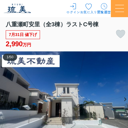
ログイン
お気に入り
閲覧履歴
八重瀬町安里（全3棟）ラストC号棟
7月31日 値下げ
2,990
万円
1
/
50