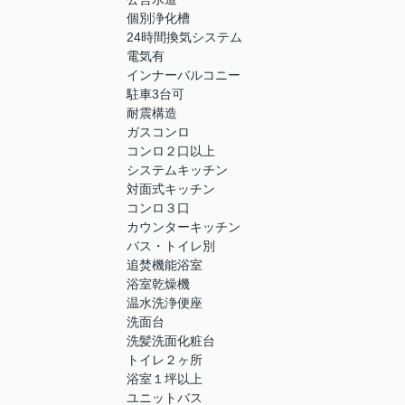
個別浄化槽
24時間換気システム
電気有
インナーバルコニー
駐車3台可
耐震構造
ガスコンロ
コンロ２口以上
システムキッチン
対面式キッチン
コンロ３口
カウンターキッチン
バス・トイレ別
追焚機能浴室
浴室乾燥機
温水洗浄便座
洗面台
洗髪洗面化粧台
トイレ２ヶ所
浴室１坪以上
ユニットバス