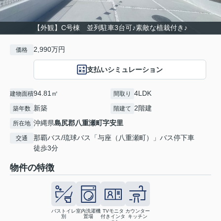
【外観】C号棟 並列駐車3台可♪素敵な植栽付き♪
2,990万円
価格
支払いシミュレーション
94.81㎡
4LDK
建物面積
間取り
新築
2階建
築年数
階建て
沖縄県
島尻郡八重瀬町
字安里
所在地
那覇バス/琉球バス「与座（八重瀬町）」バス停下車
交通
徒歩3分
物件の特徴
バストイレ
室内洗濯機
TVモニタ
カウンター
別
置場
付きインタ
キッチン