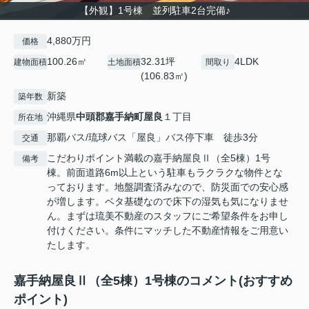
【外観】1号棟 並列駐車2台完備♪
4,880万円
価格
100.26㎡
32.31坪
4LDK
建物面積
土地面積
間取り
(106.83㎡)
新築
築年数
沖縄県
中頭郡嘉手納町
屋良
１丁目
所在地
那覇バス/琉球バス「屋良」バス停下車 徒歩3分
交通
こだわりポイント満載の嘉手納屋良Ⅱ（全5棟）1号
備考
棟。前面道路6m以上という駐車もラクラクな物件とな
っております。地盤調査済みなので、防災面での安心感
が増します。ベタ基礎なので床下の湿気も気になりませ
ん。まずは琉美不動産のスタッフにご希望条件をお申し
付けください。条件にマッチした不動産情報をご用意い
たします。
嘉手納屋良Ⅱ（全5棟）1号棟のコメント(おすすめ
ポイント)