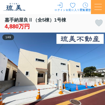
ログイン
お気に入り
閲覧履歴
嘉手納屋良Ⅱ（全5棟）1号棟
4,880万円
1
/
49