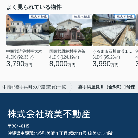
よく見られている物件
中頭郡読谷村字大木
国頭郡恩納村字谷茶
うるま市石川白浜１丁目
4LDK (92.33㎡)
4LDK (124.19㎡)
3LDK (95.23㎡)
4
3,790
8,000
3,990
万円
万円
万円
中頭郡嘉手納町の戸建(売買)一覧
嘉手納屋良Ⅱ（全5棟）1号棟
株式会社琉美不動産
〒904-0115
沖縄県中頭郡北谷町美浜１丁目3番地11号 琉美ビル 1階