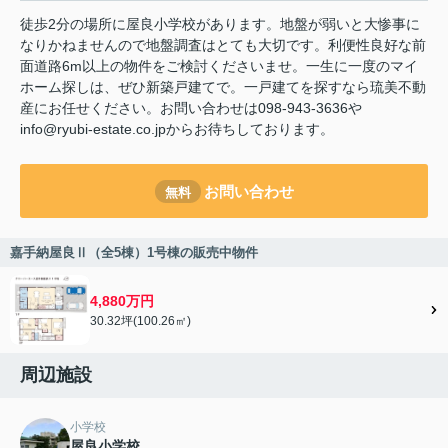
徒歩2分の場所に屋良小学校があります。地盤が弱いと大惨事に
なりかねませんので地盤調査はとても大切です。利便性良好な前
面道路6m以上の物件をご検討くださいませ。一生に一度のマイ
ホーム探しは、ぜひ新築戸建てで。一戸建てを探すなら琉美不動
産にお任せください。お問い合わせは098-943-3636や
info@ryubi-estate.co.jpからお待ちしております。
お問い合わせ
無料
嘉手納屋良Ⅱ（全5棟）1号棟の販売中物件
4,880万円
30.32坪(100.26㎡)
周辺施設
小学校
屋良小学校