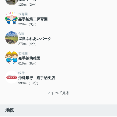
120ｍ（2分）
保育園
嘉手納第二保育園
228ｍ（3分）
公園
屋良ふれあいパーク
270ｍ（4分）
幼稚園
嘉手納幼稚園
616ｍ（8分）
銀行
沖縄銀行 嘉手納支店
999ｍ（13分）
すべて見る
地図