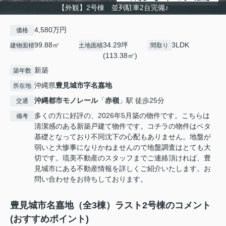
【外観】2号棟 並列駐車2台完備♪
4,580万円
価格
99.88㎡
34.29坪
3LDK
建物面積
土地面積
間取り
(113.38㎡)
新築
築年数
沖縄県
豊見城市
字名嘉地
所在地
沖縄都市モノレール
「
赤嶺
」駅 徒歩25分
交通
多くの方に好評の、2026年5月築の物件です。こちらは
備考
清潔感のある新築戸建て物件です。コチラの物件はベタ
基礎となっており不同沈下の心配もありません。地盤が
弱いと大惨事になりかねませんので地盤調査はとても大
切です。琉美不動産のスタッフまでご連絡頂ければ、豊
見城市にある不動産情報を詳しくご紹介いたします。お
問い合わせをお待ちしております。
豊見城市名嘉地（全3棟）ラスト2号棟のコメント
(おすすめポイント)