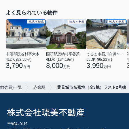
よく見られている物件
中頭郡読谷村字大木
国頭郡恩納村字谷茶
うるま市石川白浜１丁目
4LDK (92.33㎡)
4LDK (124.19㎡)
3LDK (95.23㎡)
4
3,790
8,000
3,990
万円
万円
万円
建(売買)一覧
赤嶺駅
豊見城市名嘉地（全3棟）ラスト2号棟
株式会社琉美不動産
〒904-0115