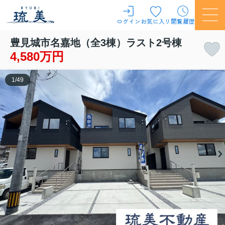
ログイン
お気に入り
閲覧履歴
豊見城市名嘉地（全3棟）ラスト2号棟
4,580万円
1
/
49