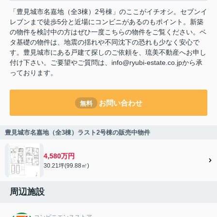
「豊見城市名嘉地（全3棟）2号棟」のここがイチオシ。セブンイ
レブンまで徒歩5分と近場にコンビニがあるのもポイント。新築
の物件を検討中の方はぜひ一度こちらの物件をご覧ください。ベ
タ基礎の物件は、地震の揺れや不同沈下の恐れも少なく安心で
す。豊見城市にある戸建て探しのご依頼を、琉美不動産へお申し
付け下さい。ご要望やご質問は、info@ryubi-estate.co.jpから承
っております。
お問い合わせ
無料
豊見城市名嘉地（全3棟）ラスト2号棟の販売中物件
4,580万円
30.21坪(99.88㎡)
周辺施設