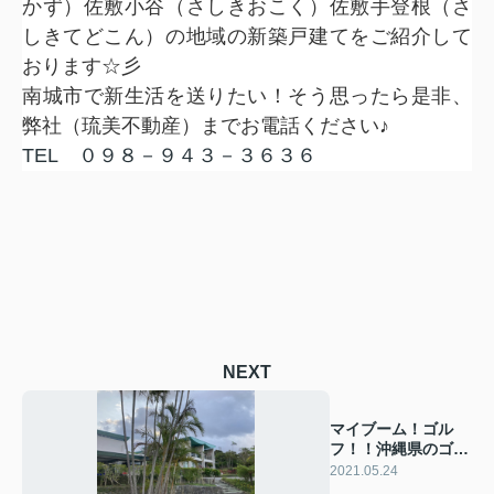
かず）佐敷小谷（さしきおこく）佐敷手登根（さ
しきてどこん）の地域の新築戸建てをご紹介して
おります☆彡
南城市で新生活を送りたい！そう思ったら是非、
弊社（琉美不動産）までお電話ください♪
TEL
０９８－９４３－３６３６
NEXT
マイブーム！ゴル
フ！！沖縄県のゴル
フ場のご紹介！！
2021.05.24