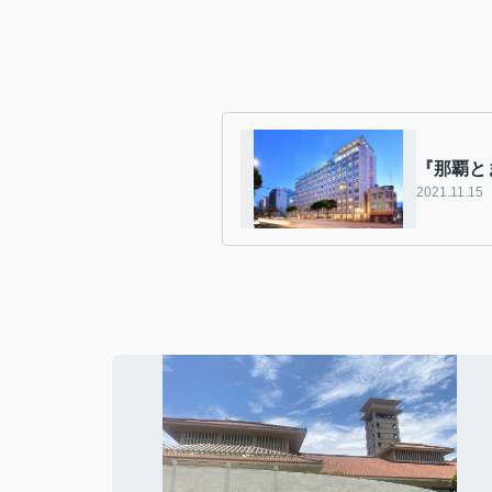
『那覇と
2021.11.15