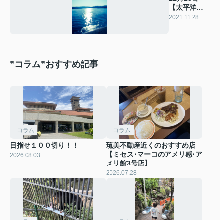
【太平洋記
念日】
2021.11.28
”コラム”おすすめ記事
コラム
コラム
目指せ１００切り！！
琉美不動産近くのおすすめ店
【ミセス･マーコのアメリ感･ア
2026.08.03
メリ館3号店】
2026.07.28