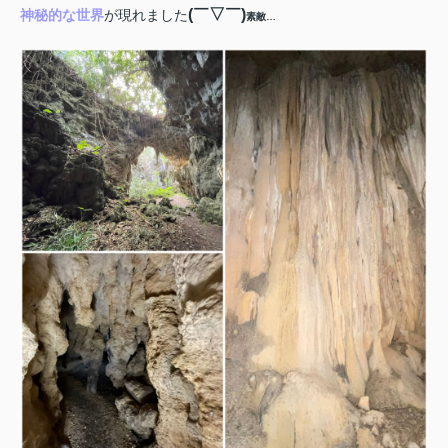
(
￣▽￣
)
神秘的な世界
が現れました
素敵
…