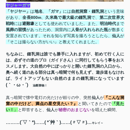
ヤジャーガマ
「ヤジヤー」
は
地名
、
「ガマ」
には
自然洞窟・鍾乳洞
という意味
があり、
全長
800m
、
久米島で最大級の鍾乳洞
で、
第二次世界大
戦時
には
避難壕
としても使われていました。また、
明治時代
まで
風葬の習慣
があったため、洞窟内に
人骨が入れられた瓶
が数多く
安置されています。それを知らず写真を撮ろうとしたら、
仙人
が
『そこは撮らない方がいい』と教えてくれました。
ちなみに、鍾乳洞は誰でも勝手に入れますが、初めて行く人に
は、必ずその道のプロ（ガイドさん）に同行してもらう事をおス
スメします。大自然の中にぽっかりと開いた鍾乳洞の入口から、
奥へ続く道のある部分は真っ暗闇で何も見えず、遊歩道もなけれ
ば、ライトアップもない自然のままの鍾乳洞になっています
(
｀・ω・´
)
ゞ
油断禁物！
真っ暗闇で懐中電灯の光だけが頼りの中、突然
仙人
が
『こんな洞
窟の中だけど、満点の星空見たい？』
と聞いてきたので
『見た
い！
』
と即答すると、
仙人
が
秘密のおまじない
を唱えた瞬間、
………
(
´▽｀
*)
……
( *
´艸｀
)
……
(
〃▽〃
)
…
キレイ～