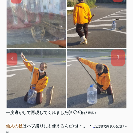
(
≧◇≦
)
一度逃がして再現してくれました
仙人最高！
(
・。・
;
仙人の杖
は
ハブ捕り
にも使えるんだね
ただ杖で押さえるだけ～
笑