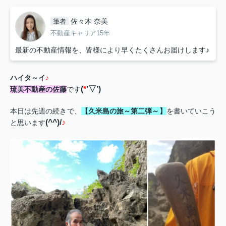
佐々木 奈美
筆者
不動産キャリア15年
最新の不動産情報を、皆様により早くたくさんお届けします♪
ハイタ～イ
♪
(
*
’
▽
’)
琉美不動産の佐藤
です
本日は先週の続きで、
【久米島の旅～第二弾～】
を書いていこう
(^^)/
♪
と思います