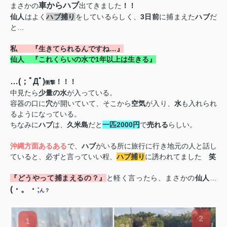
車からハブ
まさかの
出てきました
！！
仙人
はよく
ハブ捕り
をしているらしく、
3
日前
に捕まえた
ハブ
だ
と…
私 『生きてられるんですね…』
仙人 『これくらいの水で
1
年以上は生きる』
…
(
；ﾟДﾟ
)
！！！
衝撃
中見たら
少量の水
が入っている。
容器の口に
穴
が開いていて、そこから
空気
が入り、
水
も入れられ
るようになっている。
ちなみに
ハブ
は、
久米島
だと
一匹
2000
円
で
売れる
らしい。
沖縄方面あるある
で、
ハブ
がいる所に旅行に行き地元の人と話し
ていると、必ずと言っていい程、
ハブ捕り
に誘われてました
笑
『どうやって捕まえるの？』
と軽く言ったら、まさかの
仙人
…
(・。・
;
ん？