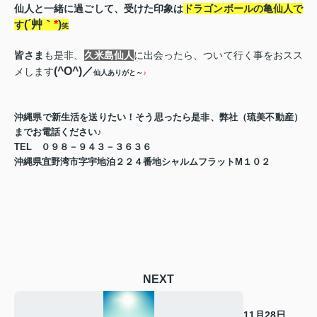
仙人と一緒に過ごして、受けた印象は
ドラゴンボールの亀仙人で
(
´艸｀
*
)
す
笑
皆さま
も是非、
久米島仙人
に出会ったら、ついて行く事をおスス
(^O^)
／
メします
仙人ありがと～
♪
沖縄県で新生活を送りたい！そう思ったら是非、弊社（琉美不動産）
までお電話ください♪
TEL
０９８－９４３－３６３６
沖縄県宜野湾市字宇地泊２２４番地シャルムフラット
M
１０２
NEXT
11月28日