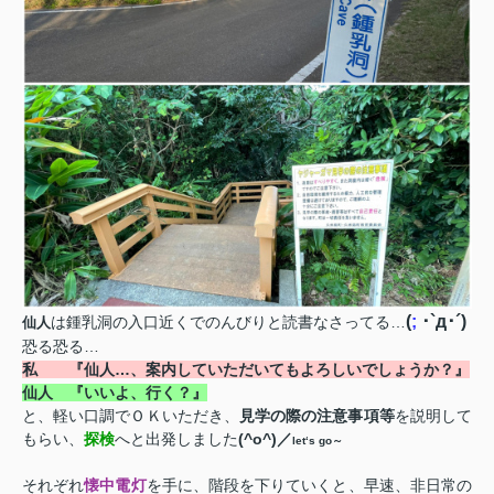
(
;
･
`
д･´
)
は鍾乳洞の入口近くでのんびりと読書なさってる…
仙人
恐る恐る…
私
『仙人…、案内していただいてもよろしいでしょうか？』
仙人
『いいよ、行く？』
と、軽い口調でＯＫいただき、
見学の際の注意事項等
を説明して
もらい、
探検
へと出発しました
(^o^)
／
let
‘
s go
～
それぞれ
懐中電灯
を手に、階段を下りていくと、早速、非日常の