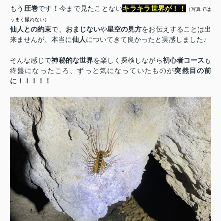
もう
圧巻
です
！
今まで見たことない
キラキラ世界が！！
（写真では
うまく撮れない）
仙人との約束
で、
おまじない
や
星空の見方
をお伝えすることは出
来ませんが、本当に
仙人
についてきて良かったと実感しました
♪
そんな感じで
神秘的な世界
を楽しく探検しながら
初心者コース
も
終盤になったころ、ずっと気になっていたものが
突然目の前
に！！！！！