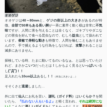
オオゲジ
オオゲジは
40
～
80mm
と、
ゲジの倍以上の大きさ
があるのが特
徴。
全部で
30
本もある長い脚
が一斉に素早く動く様は非常に
不気
味
ですが、人間に害を与えることは全くなく、ゴキブリやダニな
どの害虫を好んで食べる昆虫なので、むしろ
益虫
として扱われて
います。
俊敏で身軽な動き
も特徴で、人間を噛むこともありませ
んので、手で捕えるような行為をしなければ、
攻撃
されることは
滅多にありません。
探検している時、たまに動いてるのいるなぁ、とは思っていたけ
れど、まさか
こいつ
だったとは
！
しかもよく見ると
いっぱい
いる
(‘’
Д
’’)
し
！！
足入れたら
10cm
以上
あるし
！！
（本当に大きいよ…）
そそくさと
退避
しました…
外に出て
仙人
にお礼を言い、
謝礼（ガイド料）
は
いくらか？
を聞
いたら、
『払わない人もいるよ』
と軽く言われ、
それは絶対にな
い！
こんなに
楽しいガイド
をしてもらったし
！
と、
2
人分で
4000