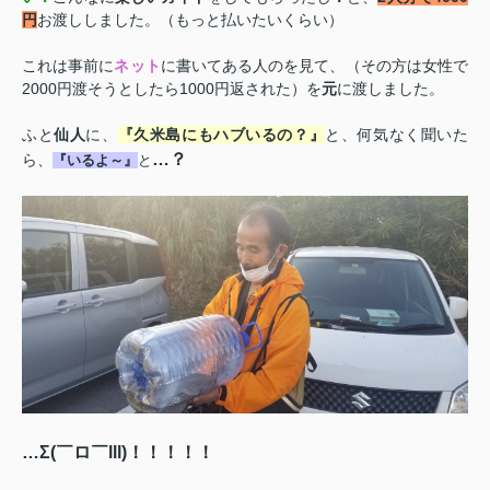
円
お渡ししました。（もっと払いたいくらい）
これは事前に
ネット
に書いてある人のを見て、（その方は女性で
2000
円渡そうとしたら
1000
円返された）を
元
に渡しました。
ふと
仙人
に、
『久米島にもハブいるの？』
と、何気なく聞いた
…？
ら、
『いるよ～』
と
…Σ
(
￣ロ￣
lll)
！！！！！