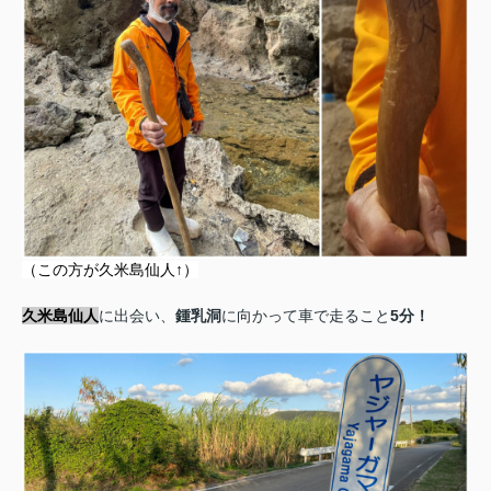
（この方が久米島仙人↑）
久米島仙人
に出会い、
鍾乳洞
に向かって車で走ること
5
分！