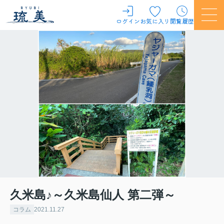
ログイン
お気に入り
閲覧履歴
久米島♪～久米島仙人 第二弾～
コラム
2021.11.27