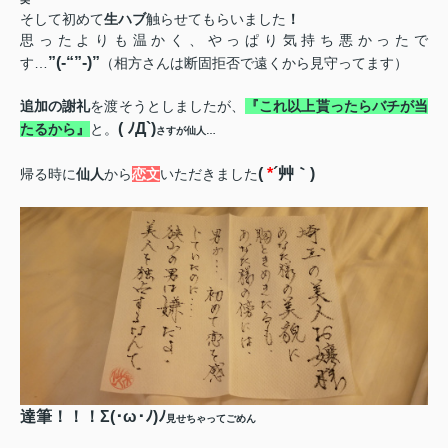
そして初めて
生ハブ
触らせてもらいました
！
思ったよりも温かく、やっぱり気持ち悪かったで
”(-“”-)”
す…
（相方さんは断固拒否で遠くから見守ってます）
追加の謝礼
を渡そうとしましたが、
『これ以上貰ったらバチが当
(
ﾉД
`)
たるから』
と。
さすが仙人…
(
*
´艸｀
)
帰る時に
仙人
から
恋文
いただきました
達筆！！！Σ
(
･ω･ﾉ
)
ﾉ
見せちゃってごめん