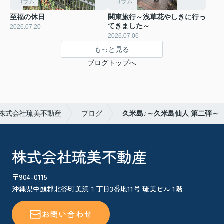
コラム
コラム
至福の休日
関東旅行～浅草花やしきに行っ
てきました～
2026.07.20
2026.07.06
もっと見る
ブログトップへ
株式会社琉美不動産
ブログ
久米島♪～久米島仙人 第二弾～
株式会社琉美不動産
〒904-0115
沖縄県中頭郡北谷町美浜１丁目3番地11号 琉美ビル 1階
お問い合わせ