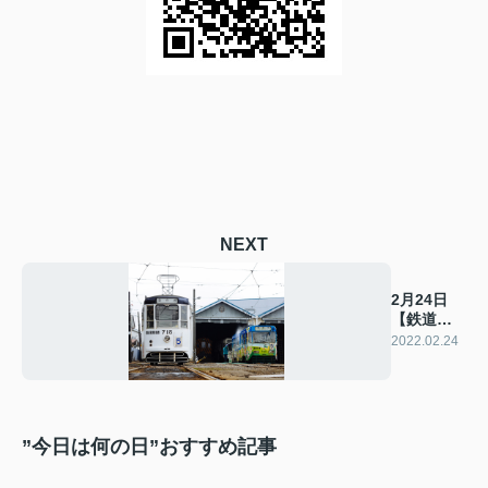
NEXT
2月24日
【鉄道ス
トの日】
2022.02.24
”今日は何の日”おすすめ記事