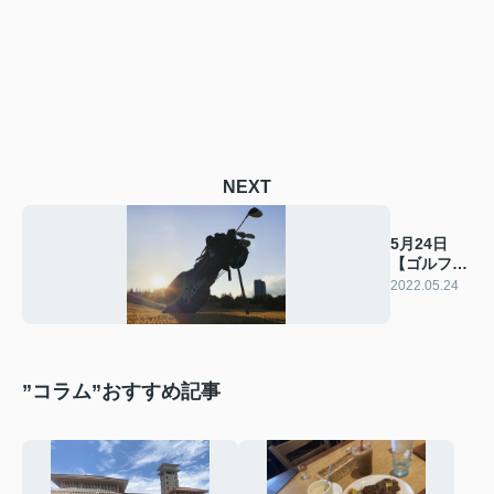
NEXT
5月24日
【ゴルフ場
記念日】
2022.05.24
”コラム”おすすめ記事