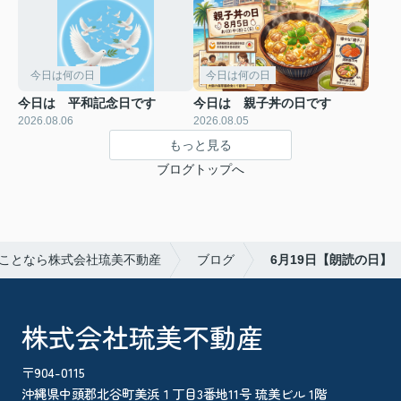
今日は何の日
今日は何の日
今日は 平和記念日です
今日は 親子丼の日です
2026.08.06
2026.08.05
もっと見る
ブログトップへ
ことなら株式会社琉美不動産
ブログ
6月19日【朗読の日】
株式会社琉美不動産
〒904-0115
沖縄県中頭郡北谷町美浜１丁目3番地11号 琉美ビル 1階