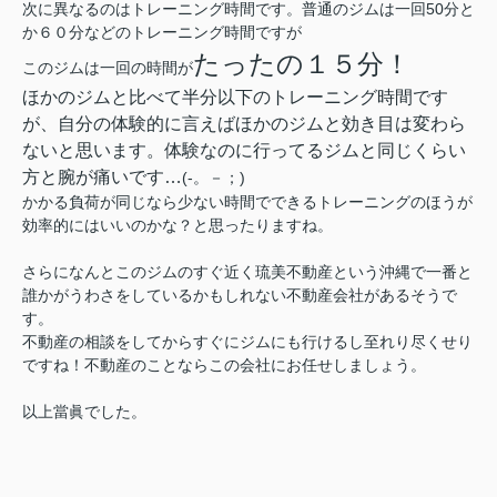
次に異なるのはトレーニング時間です。普通のジムは一回50分と
か６０分などのトレーニング時間ですが
たったの１５分！
このジムは一回の時間が
ほかのジムと比べて半分以下のトレーニング時間です
が、自分の体験的に言えばほかのジムと効き目は変わら
ないと思います。体験なのに行ってるジムと同じくらい
方と腕が痛いです…
(-。－；)
かかる負荷が同じなら少ない時間でできるトレーニングのほうが
効率的にはいいのかな？と思ったりますね。
さらになんとこのジムのすぐ近く琉美不動産という沖縄で一番と
誰かがうわさをしているかもしれない不動産会社があるそうで
す。
不動産の相談をしてからすぐにジムにも行けるし至れり尽くせり
ですね！不動産のことならこの会社にお任せしましょう。
以上當眞でした。