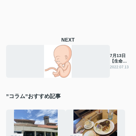
NEXT
7月13日
【生命尊
重の日】
2022.07.13
”コラム”おすすめ記事