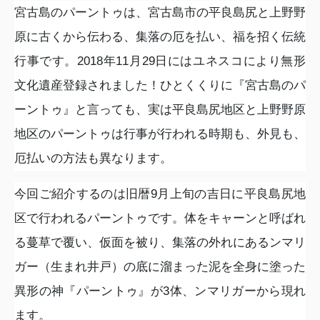
宮古島のパーントゥは、宮古島市の平良島尻と上野野
原に古くから伝わる、集落の厄を払い、福を招く伝統
行事です。
2018
年
11
月
29
日にはユネスコにより無形
文化遺産登録されました！ひとくくりに『宮古島のパ
ーントゥ』と言っても、実は平良島尻地区と上野野原
地区のパーントゥは行事が行われる時期も、外見も、
厄払いの方法も異なります。
今回ご紹介するのは旧暦
9
月上旬の吉日に平良島尻地
区で行われるパーントゥです。体をキャーンと呼ばれ
る蔓草で覆い、仮面を被り、集落の外れにあるンマリ
ガー（生まれ井戸）の底に溜まった泥を全身に塗った
異形の神『パーントゥ』が
3
体、ンマリガーから現れ
ます。