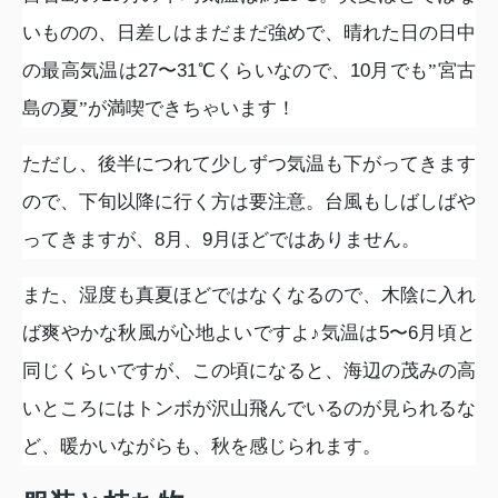
いものの、日差しはまだまだ強めで、晴れた日の日中
の最高気温は
27
〜
31
℃くらいなので、
10
月でも”宮古
島の夏”が満喫できちゃいます！
ただし、後半につれて少しずつ気温も下がってきます
ので、下旬以降に行く方は要注意。台風もしばしばや
ってきますが、
8
月、
9
月ほどではありません。
また、湿度も真夏ほどではなくなるので、木陰に入れ
ば爽やかな秋風が心地よいですよ♪気温は
5
〜
6
月頃と
同じくらいですが、この頃になると、海辺の茂みの高
いところにはトンボが沢山飛んでいるのが見られるな
ど、暖かいながらも、秋を感じられます。