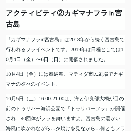
アクティビティ②カギマナフラ㏌宮
古島
『カギマナフラ
in
宮古島』は
2013
年から続く宮古島で
行われるフライベントです。
2019
年は日程としては
1
0
月
4
日（金）〜
6
日（日）に開催されました。
10
月
4
日（金）には奉納舞、マティダ市民劇場でカギ
マナの夕べのイベント。
10
月
5
日（土）
16:00-21:00
は、海と伊良部大橋が目の
前のトゥリバー海浜公園で『トゥリバーフラ』が開催
され、
40
団体がフラを舞いますよ。宮古島の暖かい
海風に吹かれながら…夕焼けを見ながら…何ともフラ