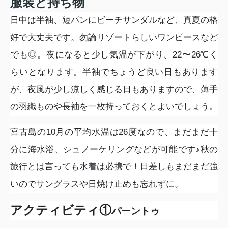
服装と持ち物
日中は半袖、短パンにビーチサンダルなど、真夏の格
好で大丈夫です。勿論リゾートらしいワンピースなど
でも◎。夜になると少し気温が下がり、
22
〜
26
℃く
らいとなります。半袖でちょうど良い日もあります
が、夜風が少し涼しく感じる日もありますので、薄手
の羽織ものや長袖を一枚持っておくとよいでしょう。
宮古島の
10
月の平均水温は
26
度なので、まだまだ十
分に海水浴、シュノーケリングなどが可能です♪秋の
旅行とは言っても水着は必携で！日差しもまだまだ強
いのでサングラスや日焼け止めも忘れずに。
アクティビティ①
パーントゥ