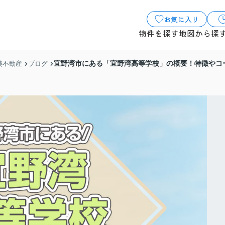
お気に入り
物件を探す
地図から探
宜野湾市にある「宜野湾高等学校」の概要！特徴やコ
美不動産
ブログ