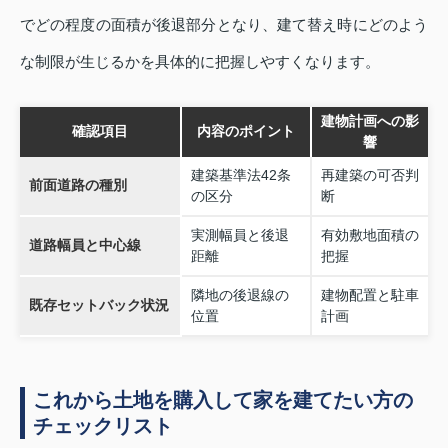
でどの程度の面積が後退部分となり、建て替え時にどのよう
な制限が生じるかを具体的に把握しやすくなります。
建物計画への影
確認項目
内容のポイント
響
建築基準法42条
再建築の可否判
前面道路の種別
の区分
断
実測幅員と後退
有効敷地面積の
道路幅員と中心線
距離
把握
隣地の後退線の
建物配置と駐車
既存セットバック状況
位置
計画
これから土地を購入して家を建てたい方の
チェックリスト