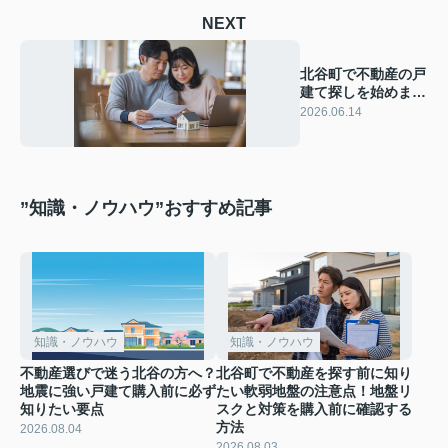
NEXT
北谷町で不動産の戸
建て探しを始めませ
んか？住宅ローン相
2026.06.14
談で安心のマイホー
ム購入を実現
”知識・ノウハウ”おすすめ記事
知識・ノウハウ
知識・ノウハウ
不動産選びで迷う北谷の方へ？
北谷町で不動産を探す前に知り
地震に強い戸建て購入前に必ず
たい軟弱地盤の注意点！地盤リ
知りたい要点
スクと対策を購入前に確認する
方法
2026.08.04
2026.08.03