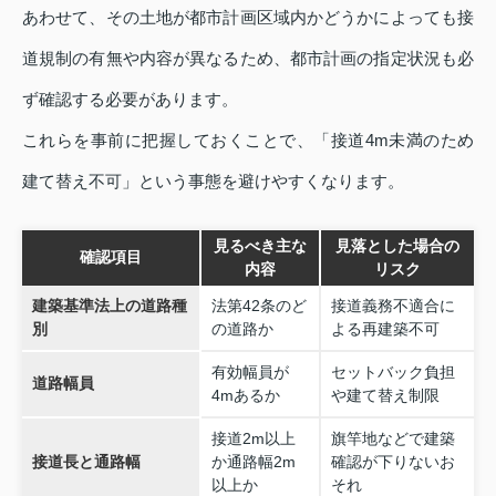
あわせて、その土地が都市計画区域内かどうかによっても接
道規制の有無や内容が異なるため、都市計画の指定状況も必
ず確認する必要があります。
これらを事前に把握しておくことで、「接道4m未満のため
建て替え不可」という事態を避けやすくなります。
見るべき主な
見落とした場合の
確認項目
内容
リスク
建築基準法上の道路種
法第42条のど
接道義務不適合に
別
の道路か
よる再建築不可
有効幅員が
セットバック負担
道路幅員
4mあるか
や建て替え制限
接道2m以上
旗竿地などで建築
接道長と通路幅
か通路幅2m
確認が下りないお
以上か
それ