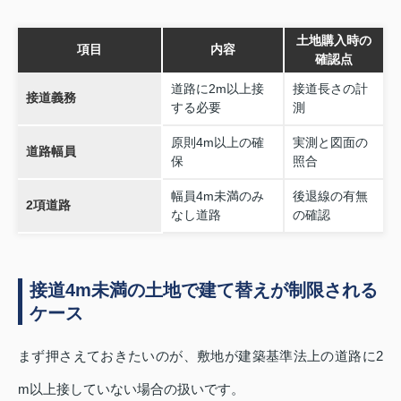
土地購入時の
項目
内容
確認点
道路に2m以上接
接道長さの計
接道義務
する必要
測
原則4m以上の確
実測と図面の
道路幅員
保
照合
幅員4m未満のみ
後退線の有無
2項道路
なし道路
の確認
接道4m未満の土地で建て替えが制限される
ケース
まず押さえておきたいのが、敷地が建築基準法上の道路に2
m以上接していない場合の扱いです。