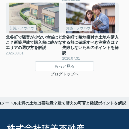
知識・ノウハウ
知識・ノウハウ
北谷町で騒音が少ない地域はど
北谷町で敷地権付き土地を購入
こ？新築戸建て購入前に静かな
する前に確認すべき注意点は？
エリアの選び方を解説
失敗しないためのポイントを解
説
2026.08.01
2026.07.31
もっと見る
ブログトップへ
4メートル未満の土地は要注意？建て替えの可否と確認ポイントを解説
株式会社琉美不動産