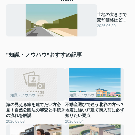
土地の大きさで
売却価格はどう
変わる？影響と
2026.06.30
資産価値の考え
方を解説
”知識・ノウハウ”おすすめ記事
知識・ノウハウ
知識・ノウハウ
海の見える家を建てたい方必
不動産選びで迷う北谷の方へ？
見！自然公園法の審査と手続き
地震に強い戸建て購入前に必ず
の流れを解説
知りたい要点
2026.08.08
2026.08.04