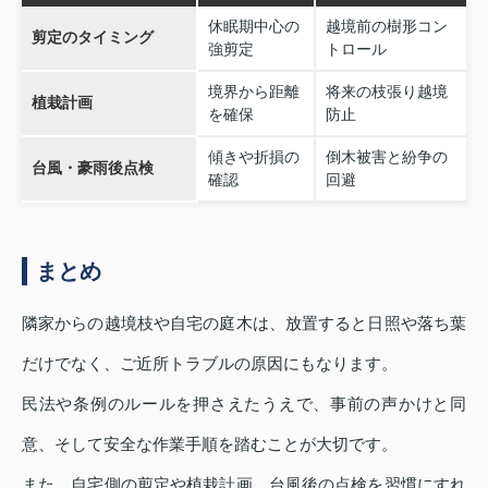
休眠期中心の
越境前の樹形コン
剪定のタイミング
強剪定
トロール
境界から距離
将来の枝張り越境
植栽計画
を確保
防止
傾きや折損の
倒木被害と紛争の
台風・豪雨後点検
確認
回避
まとめ
隣家からの越境枝や自宅の庭木は、放置すると日照や落ち葉
だけでなく、ご近所トラブルの原因にもなります。
民法や条例のルールを押さえたうえで、事前の声かけと同
意、そして安全な作業手順を踏むことが大切です。
また、自宅側の剪定や植栽計画、台風後の点検を習慣にすれ