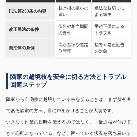
枝と根の扱いの
違法な枝切りに
民法第233条の内容
違い
よる紛争
催告や相当期間
手続不備による
改正民法の条件
の要件
トラブル
高さ基準や道路
指導や是正勧告
自治体の条例
側管理
の対象
隣家の越境枝を安全に切る方法とトラブル
回避ステップ
隣家から自宅側に越境している枝を切るときは、まず所有者
である隣家の方へ丁寧に声をかけることが大切です。
いきなり作業の日時を伝えるのではなく、「最近枝が伸びて
きて心配になっている」など、困っている状況を落ち着いて