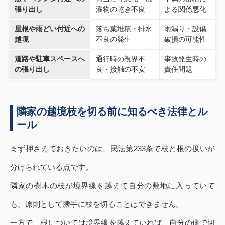
張り出し
濯物の乾き不良
よる関係悪化
屋根や雨どい付近への
落ち葉堆積・排水
雨漏り・設備
越境
不良の発生
破損の可能性
道路や駐車スペースへ
通行時の視界不
事故発生時の
の張り出し
良・接触の不安
責任問題
隣家の越境枝を切る前に知るべき法律とル
ール
まず押さえておきたいのは、民法第233条で枝と根の扱いが
分けられている点です。
隣家の樹木の枝が境界線を越えて自分の敷地に入っていて
も、原則として勝手に枝を切ることはできません。
一方で、根については境界線を越えていれば、自分の側で切