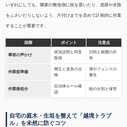
いずれにしても、隣家の敷地側に枝を置いたり、道路や水路
をふさいだりしないよう、片付けまでを含めて計画的に作業
することが重要です。
段階
ポイント
注意点
状況説明と同意
日時と範囲の共
事前の声かけ
取得
有
脚立と道具の点
塀やフェンスの
作業前準備
検
養生
自治体ルール確
作業後処分
枝の分別と保管
認
自宅の庭木・生垣を整えて「越境トラブ
ル」を未然に防ぐコツ