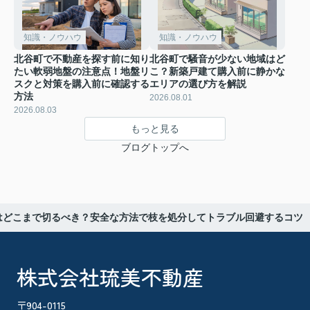
知識・ノウハウ
知識・ノウハウ
北谷町で不動産を探す前に知り
北谷町で騒音が少ない地域はど
たい軟弱地盤の注意点！地盤リ
こ？新築戸建て購入前に静かな
スクと対策を購入前に確認する
エリアの選び方を解説
方法
2026.08.01
2026.08.03
もっと見る
ブログトップへ
はどこまで切るべき？安全な方法で枝を処分してトラブル回避するコツ
株式会社琉美不動産
〒904-0115