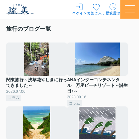
ログイン
お気に入り
閲覧履歴
旅行のブログ一覧
関東旅行～浅草花やしきに行っ
ANAインターコンチネンタ
てきました～
ル 万座ビーチリゾート～誕生
日♪～
2026.07.06
2023.09.16
コラム
コラム