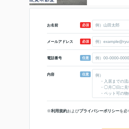
お名前
必須
メールアドレス
必須
電話番号
任意
内容
任意
※
利用規約
および
プライバシーポリシー
を必