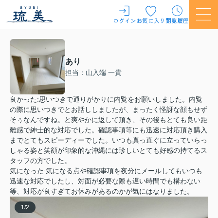
ログイン
お気に入り
閲覧履歴
あり
担当：山入端 一貴
良かった:思いつきで通りがかりに内覧をお願いしました。内覧
の際に思いつきでとお話ししましたが、まったく怪訝な顔もせず
そぅなんですね。と爽やかに返して頂き、その後もとても良い距
離感で紳士的な対応でした。確認事項等にも迅速に対応頂き購入
までとてもスピーディーでした。いつも真っ直ぐに立っていらっ
しゃる姿と笑顔が印象的な沖縄には珍しいとても好感の持てるス
タッフの方でした。
気になった:気になる点や確認事項を夜分にメールしてもいつも
迅速な対応でしたし、対面が必要な際も遅い時間でも構わない
等、対応が良すぎてお休みがあるのかが気にはなりました。
1
/
2