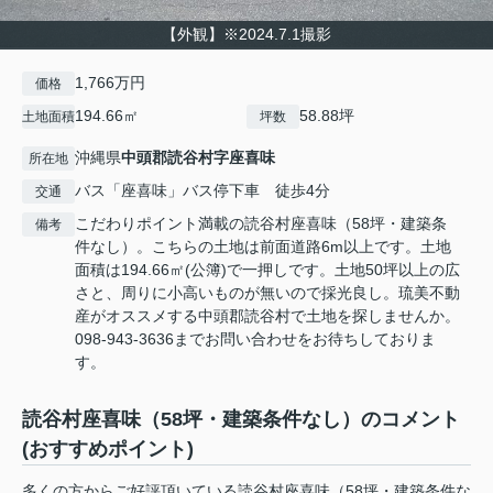
【外観】※2024.7.1撮影
1,766万円
価格
194.66㎡
58.88坪
土地面積
坪数
沖縄県
中頭郡読谷村
字座喜味
所在地
バス「座喜味」バス停下車 徒歩4分
交通
こだわりポイント満載の読谷村座喜味（58坪・建築条
備考
件なし）。こちらの土地は前面道路6m以上です。土地
面積は194.66㎡(公簿)で一押しです。土地50坪以上の広
さと、周りに小高いものが無いので採光良し。琉美不動
産がオススメする中頭郡読谷村で土地を探しませんか。
098-943-3636までお問い合わせをお待ちしておりま
す。
読谷村座喜味（58坪・建築条件なし）のコメント
(おすすめポイント)
多くの方からご好評頂いている読谷村座喜味（58坪・建築条件な