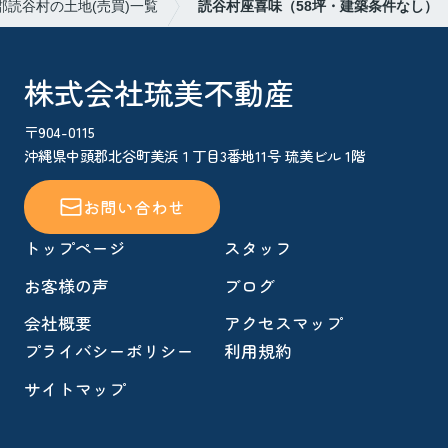
郡読谷村の土地(売買)一覧
読谷村座喜味（58坪・建築条件なし）
株式会社琉美不動産
〒904-0115
沖縄県中頭郡北谷町美浜１丁目3番地11号 琉美ビル 1階
お問い合わせ
トップページ
スタッフ
お客様の声
ブログ
会社概要
アクセスマップ
プライバシーポリシー
利用規約
サイトマップ