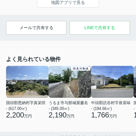
地図アプリで見る
メールで共有する
LINEで共有する
よく見られている物件
国頭郡恩納村字真栄田
うるま市与那城屋慶名
中頭郡読谷村字座喜味
- (617.00㎡)
- (345.00㎡)
- (194.66㎡)
-
2,200
2,190
1,766
万円
万円
万円