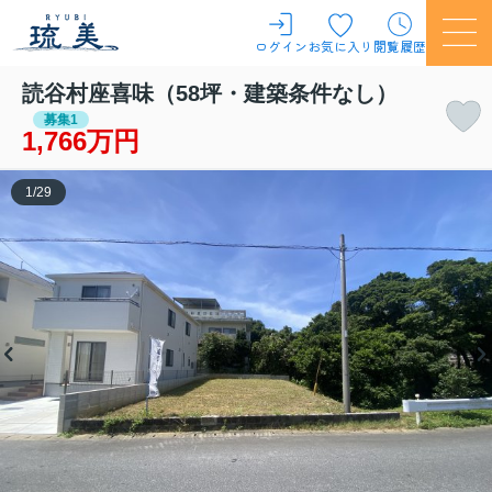
ログイン
お気に入り
閲覧履歴
読谷村座喜味（58坪・建築条件なし）
募集1
1,766万円
1
/
29