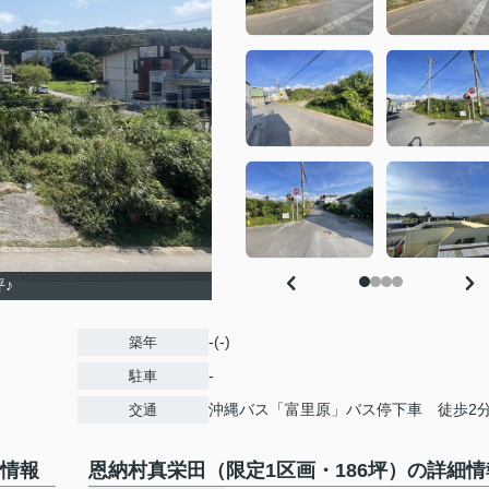
坪♪
-(-)
築年
-
駐車
沖縄バス「富里原」バス停下車 徒歩2
交通
本情報
恩納村真栄田（限定1区画・186坪）の詳細情