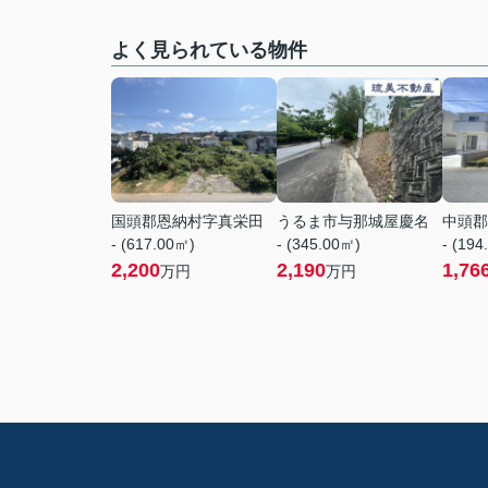
よく見られている物件
国頭郡恩納村字真栄田
うるま市与那城屋慶名
中頭郡
- (617.00㎡)
- (345.00㎡)
- (194
2,200
2,190
1,76
万円
万円