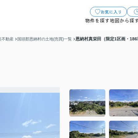
お気に入り
物件を探す
地図から探
恩納村真栄田（限定1区画・186
美不動産
国頭郡恩納村の土地(売買)一覧