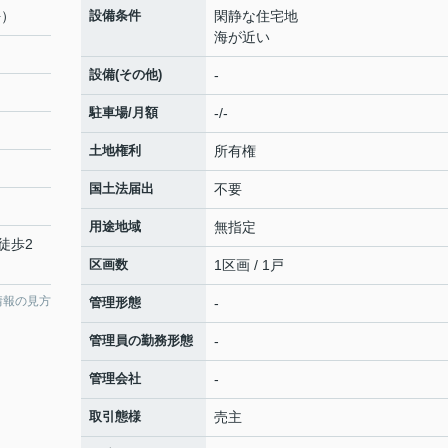
坪）
設備条件
閑静な住宅地
海が近い
設備(その他)
-
駐車場/月額
-/-
土地権利
所有権
国土法届出
不要
用途地域
無指定
徒歩2
区画数
1区画 / 1戸
情報の見方
管理形態
-
管理員の勤務形態
-
管理会社
-
取引態様
売主