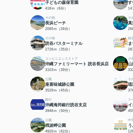
子どもの森保育園
す
418ｍ（6分）
1
その他
そ
長浜ビーチ
真
2065ｍ（26分）
2
その他
総
読谷バスターミナル
ま
2726ｍ（35分）
2
コンビニエンスストア
小
沖縄ファミリーマート 読谷長浜店
山
3103ｍ（39分）
3
公園
そ
座喜味城跡公園
琉
3529ｍ（45分）
3
銀行
ス
沖縄海邦銀行読谷支店
イ
3946ｍ（50分）
4
公園
中
残波岬公園
う
4920ｍ（62分）
1