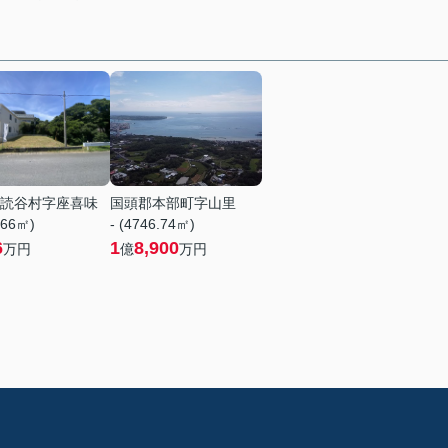
読谷村字座喜味
国頭郡本部町字山里
.66㎡)
- (4746.74㎡)
6
1
8,900
万円
億
万円