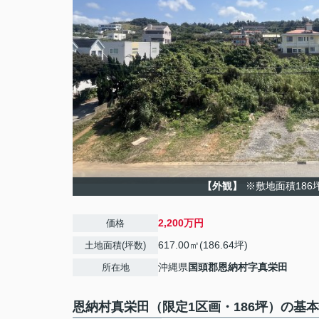
【外観】
※敷地面積186
2,200万円
価格
617.00㎡(186.64坪)
土地面積(坪数)
沖縄県
国頭郡恩納村
字真栄田
所在地
恩納村真栄田（限定1区画・186坪）の基