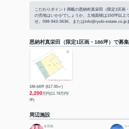
こだわりポイント満載の恩納村真栄田（限定1区画・1
の売地はいかがでしょうか。土地面積は150坪以
せ。098-943-3636、またはinfo@ryubi-estat
恩納村真栄田（限定1区画・186坪）で募
186.64坪 (617.00㎡)
2,200
万円(11.79万円/
坪)
周辺施設
保育園
ス