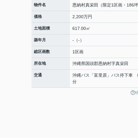
物件名
恩納村真栄田（限定1区画・186
価格
2,200万円
土地面積
617.00㎡
築年月
-（-）
総区画数
1区画
所在地
沖縄県
国頭郡恩納村
字真栄田
交通
沖縄バス「富里原」バス停下車 
分