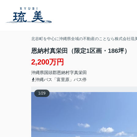
北谷町を中心に沖縄県全域の不動産のことなら株式会社琉
恩納村真栄田（限定1区画・186坪）
2,200万円
沖縄県
国頭郡恩納村
字真栄田
沖縄バス「富里原」バス停
1
/
29