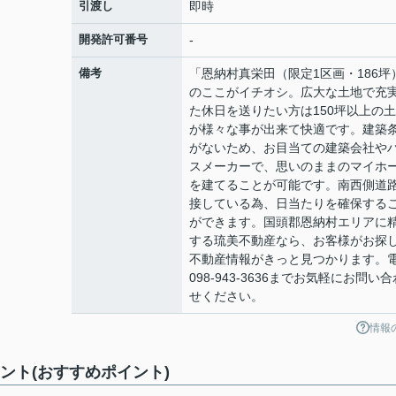
引渡し
即時
開発許可番号
-
備考
「恩納村真栄田（限定1区画・186坪
のここがイチオシ。広大な土地で充
た休日を送りたい方は150坪以上の
が様々な事が出来て快適です。建築
がないため、お目当ての建築会社や
スメーカーで、思いのままのマイホ
を建てることが可能です。南西側道
接している為、日当たりを確保する
ができます。国頭郡恩納村エリアに
する琉美不動産なら、お客様がお探
不動産情報がきっと見つかります。
098-943-3636までお気軽にお問い合
せください。
情報
ント(おすすめポイント)