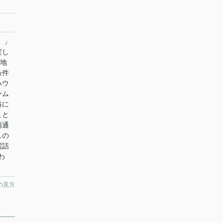
）」
実し
土地
条件
ハウ
ーム
路に
こと
精通
しの
電話
わ
の見方