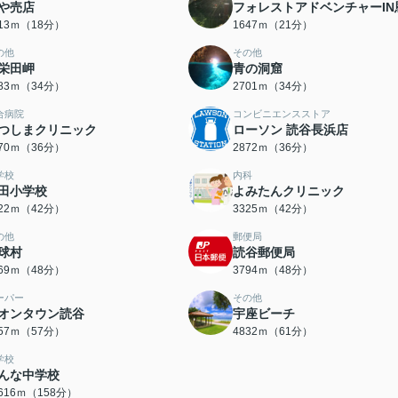
や売店
フォレストアドベンチャーIN
413ｍ（18分）
1647ｍ（21分）
の他
その他
栄田岬
青の洞窟
683ｍ（34分）
2701ｍ（34分）
合病院
コンビニエンスストア
つしまクリニック
ローソン 読谷長浜店
870ｍ（36分）
2872ｍ（36分）
学校
内科
田小学校
よみたんクリニック
322ｍ（42分）
3325ｍ（42分）
の他
郵便局
球村
読谷郵便局
769ｍ（48分）
3794ｍ（48分）
ーパー
その他
オンタウン読谷
宇座ビーチ
557ｍ（57分）
4832ｍ（61分）
学校
んな中学校
2616ｍ（158分）