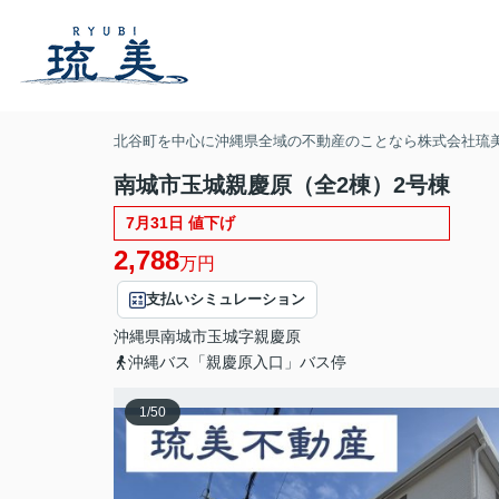
北谷町を中心に沖縄県全域の不動産のことなら株式会社琉
南城市玉城親慶原（全2棟）2号棟
7月31日 値下げ
2,788
万円
支払いシミュレーション
沖縄県
南城市
玉城
字親慶原
沖縄バス「親慶原入口」バス停
1
/
50