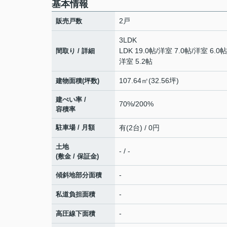
基本情報
2戸
販売戸数
3LDK
LDK 19.0帖
/
洋室 7.0帖
/
洋室 6.0帖
間取り / 詳細
洋室 5.2帖
107.64㎡(32.56坪)
建物面積(坪数)
建ぺい率 /
70%/200%
容積率
駐車場 / 月額
有(2台) / 0円
土地
- / -
(敷金 / 保証金)
-
傾斜地部分面積
-
私道負担面積
-
高圧線下面積