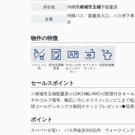
沖縄県
南城市
玉城
字親慶原
所在地
沖縄バス「親慶原入口」バス停下車
交通
分
物件の特徴
バストイレ
室内洗濯機
TVモニタ付
カウンター
浴室乾燥機
別
置場
きインター
キッチン
ホン
セールスポイント
☆南城市玉城親慶原☆LDK19帖♪WIC×2部屋付きオ
チやゴルフ場等、幅広い方にオススメ♪コンビニまで徒歩
球ゴールデンキングス観戦チケットプレゼント♪◆琉美不動産
ポイント
スーパーが近い
バス停徒歩3分以内
ウォークインク