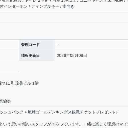
洗髪洗面化粧台 / トイレ２ヶ所 / 浴室１坪以上 / ユニットバス / 床下収納 / 
付インターホン / ディンプルキー / 南向き
-
管理コード
2026年08月08日
情報更新日
11号 琉美ビル 1階
業協会
ャッシュバック＋琉球ゴールデンキングス観戦チケットプレゼント♪
という思いの強いスタッフがそろっています。一緒に楽しく理想のマイ