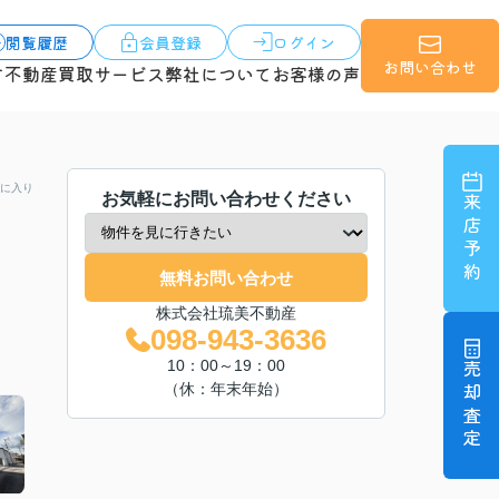
閲覧履歴
会員登録
ログイン
お問い合わせ
す
不動産買取サービス
弊社について
お客様の声
に入り
お気軽にお問い合わせください
来店予約
無料お問い合わせ
株式会社琉美不動産
098-943-3636
10：00～19：00
売却査定
（休：年末年始）