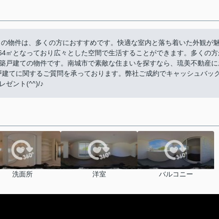
ちらの物件は、多くの方におすすめです。快適な室内と落ち着いた外観が
07.64㎡となっており広々とした空間で生活することができます。多くの方
築戸建ての物件です。南城市で素敵な住まいを探すなら、琉美不動産に
、売買戸建てに関するご質問を承っております。弊社ご成約でキャッシュバッ
ント(^^)/♪
洗面所
洋室
バルコニー