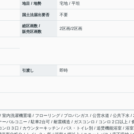
宅地 / 平坦
地目 / 地勢
不要
国土法届出要否
総区画数 /
2区画/2区画
販売区画数
即時
引渡し
室内洗濯機置場 / フローリング / プロパンガス / 公営水道 / 公共下水 / 
ーバルコニー / 駐車2台可 / 耐震構造 / ガスコンロ / コンロ２口以上 / 
コンロ３口 / カウンターキッチン / バス・トイレ別 / 追焚機能浴室 / 浴