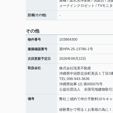
燥機 / 温水洗浄便座 / 洗面台 / 
ォークインクロゼット / TVモニタ
設備(その他)
-
その他
103864300
物件番号
第HPA-25-13786-1号
建築確認番号
2026年08月22日
次回更新予定日
取扱会社
株式会社琉美不動産
沖縄県中頭郡北谷町美浜１丁目3番地
TEL:098-943-3636
沖縄県知事 (2) 第005075号
公益社団法人 全国宅地建物取引
備考
弊社ご成約で仲介手数料10％キ
経験豊かで明るくお客様の為に！