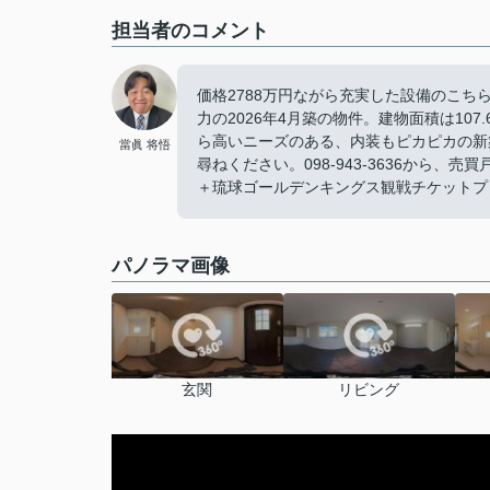
担当者のコメント
価格2788万円ながら充実した設備のこ
力の2026年4月築の物件。建物面積は1
ら高いニーズのある、内装もピカピカの新
當眞 将悟
尋ねください。098-943-3636から
＋琉球ゴールデンキングス観戦チケットプレゼ
パノラマ画像
玄関
リビング