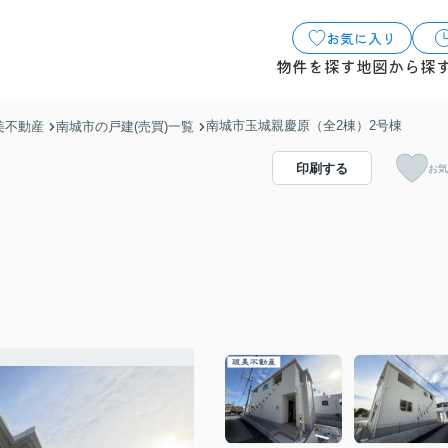
お気に入り
物件を探す
地図から探
南城市玉城親慶原（全2棟）2号棟
美不動産
南城市の戸建(売買)一覧
印刷する
お気