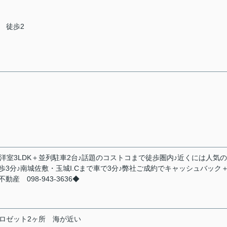
 徒歩2
ール洋室3LDK＋並列駐車2台♪話題のコストコまで徒歩圏内♪近くには人気
3分♪南城佐敷・玉城I.Cまで車で3分♪弊社ご成約でキャッシュバック
 098-943-3636◆
ロゼット2ヶ所
海が近い