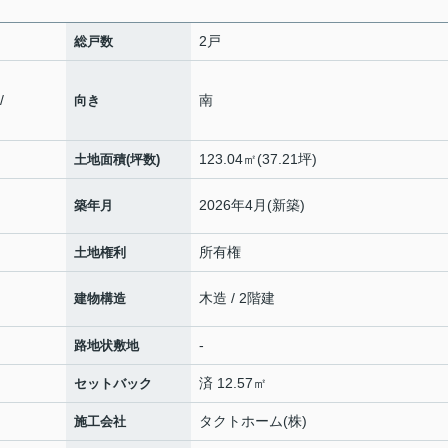
2戸
総戸数
/
南
向き
123.04㎡(37.21坪)
土地面積(坪数)
2026年4月(新築)
築年月
所有権
土地権利
木造 / 2階建
建物構造
-
路地状敷地
済 12.57㎡
セットバック
タクトホーム(株)
施工会社