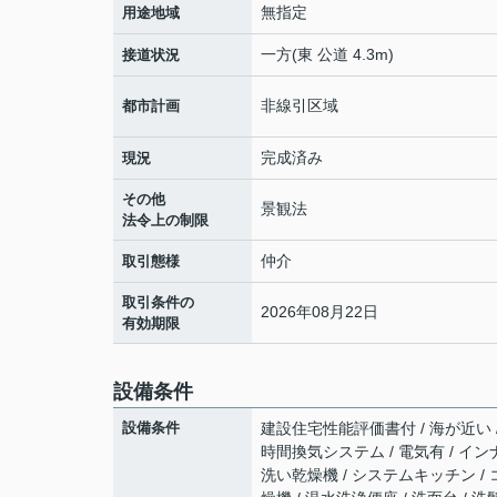
無指定
用途地域
一方(東 公道 4.3m)
接道状況
非線引区域
都市計画
完成済み
現況
その他
景観法
法令上の制限
仲介
取引態様
取引条件の
2026年08月22日
有効期限
設備条件
設備条件
建設住宅性能評価書付 / 海が近い / 
時間換気システム / 電気有 / インナ
洗い乾燥機 / システムキッチン / 