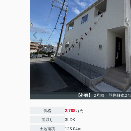
【外観】
2号棟 並列駐車2台
2,788
万円
価格
3LDK
間取り
123.04㎡
土地面積