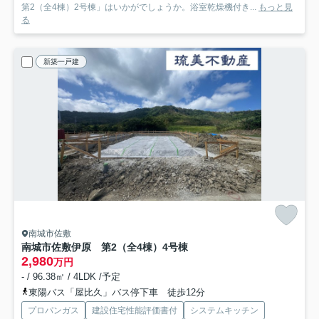
第2（全4棟）2号棟」はいかがでしょうか。浴室乾燥機付き...
もっと見
る
新築一戸建
南城市佐敷
南城市佐敷伊原 第2（全4棟）4号棟
2,980
万円
- / 96.38㎡ / 4LDK /予定
東陽バス「屋比久」バス停下車 徒歩12分
プロパンガス
建設住宅性能評価書付
システムキッチン