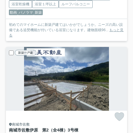
浴室乾燥機
浴室１坪以上
ルーフバルコニー
動画
パノラマ
新築
初めてのマイホームに新築戸建てはいかがでしょうか。ニーズの高い設
備である追焚機能が付いている浴室になります。建物面積96...
もっと見
る
新築一戸建
南城市佐敷
南城市佐敷伊原 第2（全4棟）3号棟