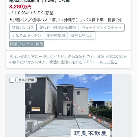
南城市玉城前川（全2棟）1号棟
3,280
万円
- / 110.96㎡ / 3LDK /新築
那覇バス／琉球バス「前川（沖縄県）」バス停下車 徒歩2分
プロパンガス
建設住宅性能評価書付
ウォークインクロゼット
システムキッチン
浴室乾燥機
浴室１坪以上
動画
パノラマ
新築
きれい好きな方に一押しなピカピカの新築物件です。建物面積110.96㎡
の物件はいかがですか。快適な生活を送れる3LDK＋...
もっと見る
新築一戸建