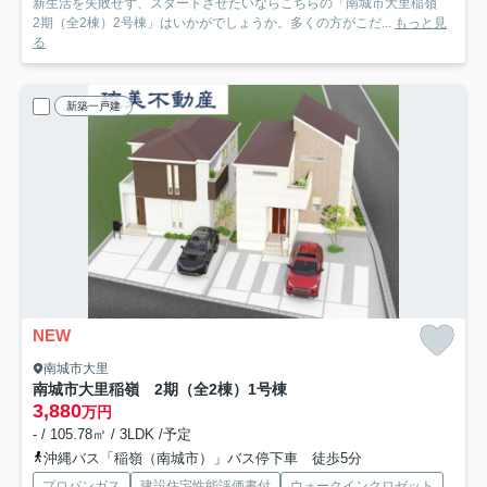
新生活を失敗せず、スタートさせたいならこちらの「南城市大里稲嶺
2期（全2棟）2号棟」はいかがでしょうか。多くの方がこだ...
もっと見
る
新築一戸建
NEW
南城市大里
南城市大里稲嶺 2期（全2棟）1号棟
3,880
万円
- / 105.78㎡ / 3LDK /予定
沖縄バス「稲嶺（南城市）」バス停下車 徒歩5分
プロパンガス
建設住宅性能評価書付
ウォークインクロゼット