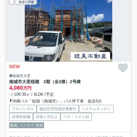
新築一戸建
NEW
南城市大里
南城市大里稲嶺 2期（全2棟）2号棟
4,080
万円
- / 109.30㎡ / 4LDK /予定
沖縄バス「稲嶺（南城市）」バス停下車 徒歩5分
プロパンガス
建設住宅性能評価書付
システムキッチン
浴室乾燥機
浴室１坪以上
バス・トイレ別
動画
パノラマ
新築