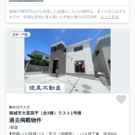
価格2788万円ながら充実した設備のこちらの物件は、多くの方におすす
めです。快適な室内と落ち着いた外観が魅力の2026年...
もっと見る
新築一戸建
南城市大里
南城市大里高平（全3棟）ラスト1号棟
過去掲載物件
/新築
那覇バス/琉球バス「平川（沖縄県）」バス停下車 徒歩6分