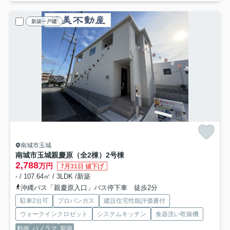
新築一戸建
南城市玉城
南城市玉城親慶原（全2棟）2号棟
2,788
万円
7月31日 値下げ
- / 107.64㎡ / 3LDK /新築
沖縄バス「親慶原入口」バス停下車 徒歩2分
駐車2台可
プロパンガス
建設住宅性能評価書付
ウォークインクロゼット
システムキッチン
食器洗い乾燥機
動画
パノラマ
新築