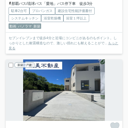
那覇バス/琉球バス「愛地」バス停下車 徒歩3分
駐車2台可
プロパンガス
建設住宅性能評価書付
システムキッチン
浴室乾燥機
浴室１坪以上
動画
パノラマ
新築
セブンイレブンまで徒歩4分と近場にコンビニがあるのもポイント。し
っかりとした耐震構造なので、激しい揺れにも耐えることがで...
もっと
見る
新築一戸建