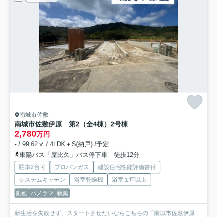
南城市佐敷
南城市佐敷伊原 第2（全4棟）2号棟
2,780
万円
- / 99.62㎡ / 4LDK＋S(納戸) /予定
東陽バス「屋比久」バス停下車 徒歩12分
駐車2台可
プロパンガス
建設住宅性能評価書付
システムキッチン
浴室乾燥機
浴室１坪以上
動画
パノラマ
新築
新生活を失敗せず、スタートさせたいならこちらの「南城市佐敷伊原