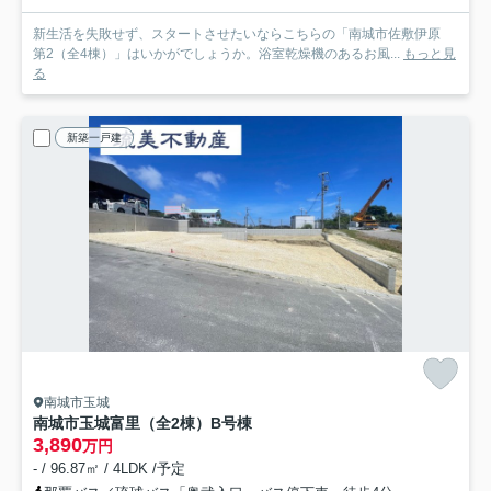
新生活を失敗せず、スタートさせたいならこちらの「南城市佐敷伊原
第2（全4棟）」はいかがでしょうか。浴室乾燥機のあるお風...
もっと見
る
新築一戸建
南城市玉城
南城市玉城富里（全2棟）B号棟
3,890
万円
- / 96.87㎡ / 4LDK /予定