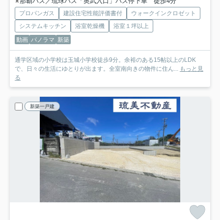
那覇バス／琉球バス「奥武入口」バス停下車 徒歩4分
プロパンガス
建設住宅性能評価書付
ウォークインクロゼット
システムキッチン
浴室乾燥機
浴室１坪以上
動画
パノラマ
新築
通学区域の小学校は玉城小学校徒歩9分。余裕のある15帖以上のLDK
で、日々の生活にゆとりが出ます。全室南向きの物件に住ん...
もっと見
る
新築一戸建