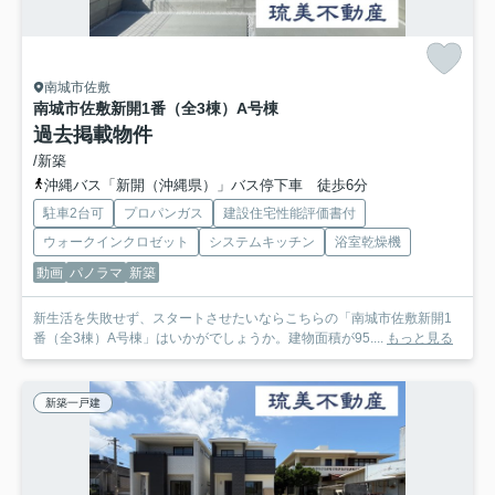
南城市佐敷
南城市佐敷新開1番（全3棟）A号棟
過去掲載物件
/新築
沖縄バス「新開（沖縄県）」バス停下車 徒歩6分
駐車2台可
プロパンガス
建設住宅性能評価書付
ウォークインクロゼット
システムキッチン
浴室乾燥機
動画
パノラマ
新築
新生活を失敗せず、スタートさせたいならこちらの「南城市佐敷新開1
番（全3棟）A号棟」はいかがでしょうか。建物面積が95....
もっと見る
新築一戸建