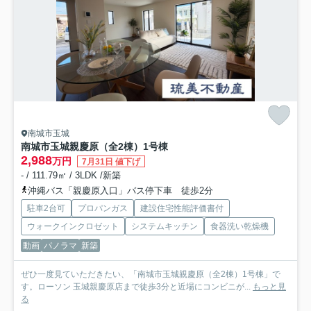
南城市玉城
南城市玉城親慶原（全2棟）1号棟
2,988
万円
7月31日 値下げ
- / 111.79㎡ / 3LDK /新築
沖縄バス「親慶原入口」バス停下車 徒歩2分
駐車2台可
プロパンガス
建設住宅性能評価書付
ウォークインクロゼット
システムキッチン
食器洗い乾燥機
動画
パノラマ
新築
ぜひ一度見ていただきたい、「南城市玉城親慶原（全2棟）1号棟」で
す。ローソン 玉城親慶原店まで徒歩3分と近場にコンビニが...
もっと見
る