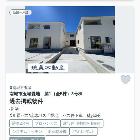
新築一戸建
南城市玉城
南城市玉城愛地 第1（全5棟）3号棟
過去掲載物件
/新築
那覇バス/琉球バス「愛地」バス停下車 徒歩3分
駐車2台可
プロパンガス
建設住宅性能評価書付
システムキッチン
浴室乾燥機
浴室１坪以上