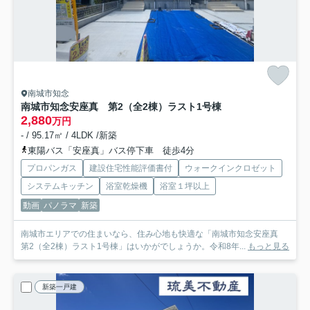
南城市知念
南城市知念安座真 第2（全2棟）ラスト1号棟
2,880
万円
- / 95.17㎡ / 4LDK /新築
東陽バス「安座真」バス停下車 徒歩4分
プロパンガス
建設住宅性能評価書付
ウォークインクロゼット
システムキッチン
浴室乾燥機
浴室１坪以上
動画
パノラマ
新築
南城市エリアでの住まいなら、住み心地も快適な「南城市知念安座真
第2（全2棟）ラスト1号棟」はいかがでしょうか。令和8年...
もっと見る
新築一戸建