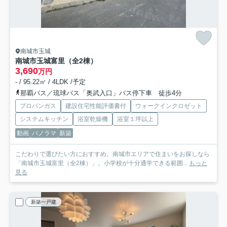
南城市玉城
南城市玉城富里（全2棟）
3,690
万円
- / 95.22㎡ / 4LDK /予定
那覇バス／琉球バス「奥武入口」バス停下車 徒歩4分
プロパンガス
建設住宅性能評価書付
ウォークインクロゼット
システムキッチン
浴室乾燥機
浴室１坪以上
動画
パノラマ
新築
こだわりで選びたい方におすすめ。南城市エリアで住まいをお探しなら
「南城市玉城富里（全2棟）」。小学校が十分通学できる範囲...
もっと
見る
新築一戸建