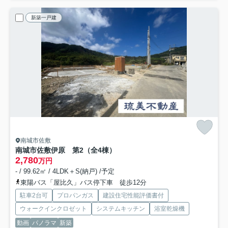
新築一戸建
南城市佐敷
南城市佐敷伊原 第2（全4棟）
2,780
万円
- / 99.62㎡ / 4LDK＋S(納戸) /予定
東陽バス「屋比久」バス停下車 徒歩12分
駐車2台可
プロパンガス
建設住宅性能評価書付
ウォークインクロゼット
システムキッチン
浴室乾燥機
動画
パノラマ
新築