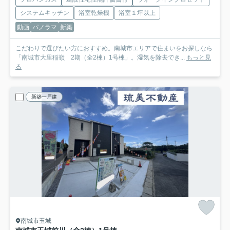
システムキッチン
浴室乾燥機
浴室１坪以上
動画
パノラマ
新築
こだわりで選びたい方におすすめ。南城市エリアで住まいをお探しなら
「南城市大里稲嶺 2期（全2棟）1号棟」。湿気を除去でき...
もっと見
る
新築一戸建
南城市玉城