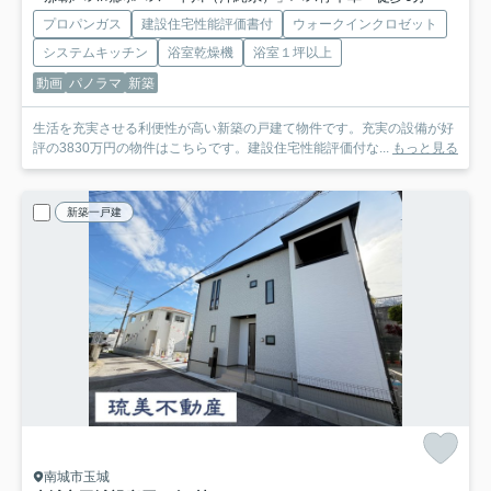
プロパンガス
建設住宅性能評価書付
ウォークインクロゼット
システムキッチン
浴室乾燥機
浴室１坪以上
動画
パノラマ
新築
生活を充実させる利便性が高い新築の戸建て物件です。充実の設備が好
評の3830万円の物件はこちらです。建設住宅性能評価付な...
もっと見る
新築一戸建
南城市玉城