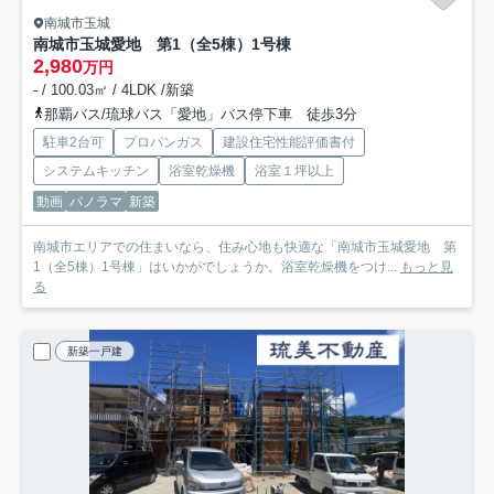
南城市玉城
南城市玉城愛地 第1（全5棟）1号棟
2,980
万円
- / 100.03㎡ / 4LDK /新築
那覇バス/琉球バス「愛地」バス停下車 徒歩3分
駐車2台可
プロパンガス
建設住宅性能評価書付
システムキッチン
浴室乾燥機
浴室１坪以上
動画
パノラマ
新築
南城市エリアでの住まいなら、住み心地も快適な「南城市玉城愛地 第
1（全5棟）1号棟」はいかがでしょうか。浴室乾燥機をつけ...
もっと見
る
新築一戸建