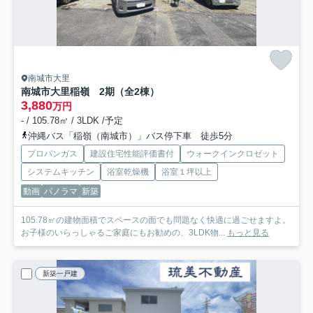
南城市大里
南城市大里稲嶺 2期（全2棟）
3,880
万円
- / 105.78㎡ / 3LDK /予定
沖縄バス「稲嶺（南城市）」バス停下車 徒歩5分
プロパンガス
建設住宅性能評価書付
ウォークインクロゼット
システムキッチン
浴室乾燥機
浴室１坪以上
動画
パノラマ
新築
105.78㎡の建物面積でスペースの面でも問題なく快適に過ごせますよ。
お子様のいらっしゃるご家庭にもお勧めの、3LDK物...
もっと見る
新築一戸建