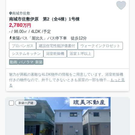
南城市佐敷
南城市佐敷伊原 第2（全4棟）1号棟
2,780
万円
- / 98.00㎡ / 4LDK /予定
東陽バス「屋比久」バス停下車 徒歩12分
プロパンガス
建設住宅性能評価書付
ウォークインクロゼット
システムキッチン
浴室乾燥機
浴室１坪以上
動画
パノラマ
新築
魅力が満載の素敵な4LDK物件の情報をご用意しています。浴室乾燥機
付きの物件なので、外干しできないときも居室の一部を物干...
もっと見
る
新築一戸建