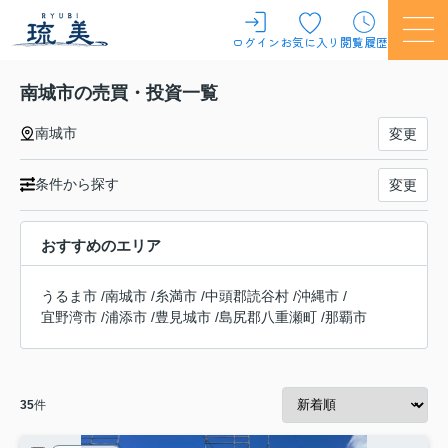
ログイン
お気に入り
閲覧履歴
南城市の売買・投資一覧
南城市
変更
条件から探す
変更
おすすめのエリア
うるま市
/
南城市
/
糸満市
/
中頭郡読谷村
/
沖縄市
/
宜野湾市
/
浦添市
/
豊見城市
/
島尻郡八重瀬町
/
那覇市
35
件