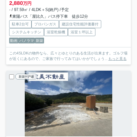
2,880
万円
- / 97.59㎡ / 4LDK＋S(納戸) /予定
東陽バス「屋比久」バス停下車 徒歩12分
駐車2台可
プロパンガス
建設住宅性能評価書付
システムキッチン
浴室乾燥機
浴室１坪以上
動画
パノラマ
新築
この4SLDKの物件なら、広々とゆとりのある生活が出来ます。ゴルフ場
が近くにあるので、ご家族で行ってみてはいかがでしょう...
もっと見る
新築一戸建