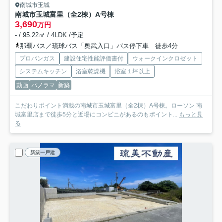
南城市玉城
南城市玉城富里（全2棟）A号棟
3,690
万円
- / 95.22㎡ / 4LDK /予定
那覇バス／琉球バス「奥武入口」バス停下車 徒歩4分
プロパンガス
建設住宅性能評価書付
ウォークインクロゼット
システムキッチン
浴室乾燥機
浴室１坪以上
動画
パノラマ
新築
こだわりポイント満載の南城市玉城富里（全2棟）A号棟。ローソン 南
城富里店まで徒歩5分と近場にコンビニがあるのもポイント...
もっと見
る
新築一戸建