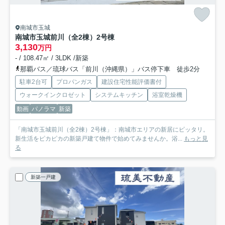
南城市玉城
南城市玉城前川（全2棟）2号棟
3,130
万円
- / 108.47㎡ / 3LDK /新築
那覇バス／琉球バス「前川（沖縄県）」バス停下車 徒歩2分
駐車2台可
プロパンガス
建設住宅性能評価書付
ウォークインクロゼット
システムキッチン
浴室乾燥機
動画
パノラマ
新築
「南城市玉城前川（全2棟）2号棟」：南城市エリアの新居にピッタリ。
新生活をピカピカの新築戸建て物件で始めてみませんか。浴...
もっと見
る
新築一戸建