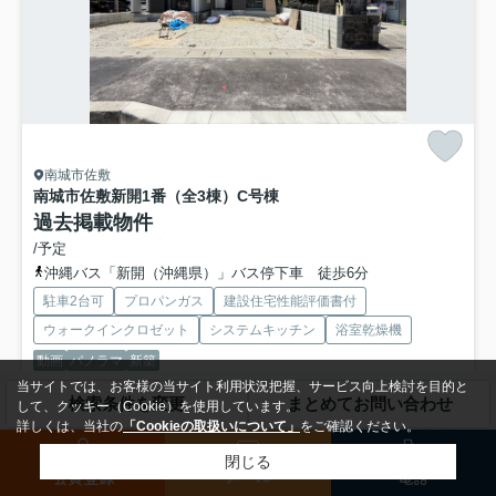
南城市佐敷
南城市佐敷新開1番（全3棟）C号棟
過去掲載物件
/予定
沖縄バス「新開（沖縄県）」バス停下車 徒歩6分
駐車2台可
プロパンガス
建設住宅性能評価書付
ウォークインクロゼット
システムキッチン
浴室乾燥機
動画
パノラマ
新築
当サイトでは、お客様の当サイト利用状況把握、サービス向上検討を目的と
検索条件を変更
まとめてお問い合わせ
近くの丸大佐敷店まで徒歩3分で行けます。追焚機能のある浴室のでお
して、クッキー（Cookie）を使用しています。
湯が冷めてしまっても安心ですね。来訪者をモニターで確認で...
もっと
詳しくは、当社の
「Cookieの取扱いについて」
をご確認ください。
見る
閉じる
会員登録
メール
電話