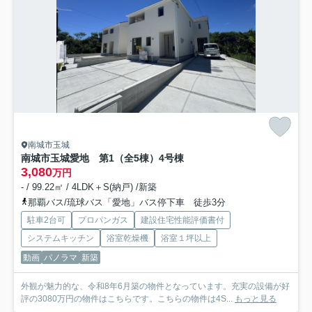
南城市玉城
南城市玉城愛地 第1（全5棟）4号棟
3,080
万円
- / 99.22㎡ / 4LDK＋S(納戸) /新築
那覇バス/琉球バス「愛地」バス停下車 徒歩3分
駐車2台可
プロパンガス
建設住宅性能評価書付
システムキッチン
浴室乾燥機
浴室１坪以上
動画
パノラマ
新築
外観が魅力的な、令和8年6月築の物件となっています。充実の設備が好
評の3080万円の物件はこちらです。こちらの物件は4S...
もっと見る