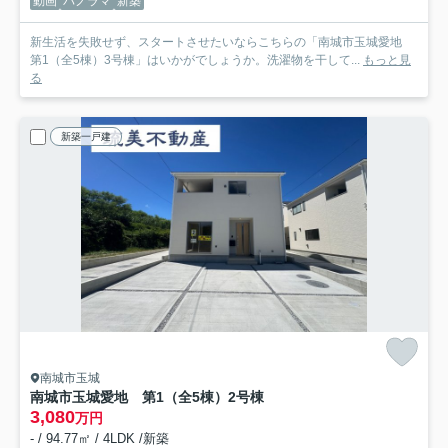
動画
パノラマ
新築
新生活を失敗せず、スタートさせたいならこちらの「南城市玉城愛地
第1（全5棟）3号棟」はいかがでしょうか。洗濯物を干して...
もっと見
る
新築一戸建
南城市玉城
南城市玉城愛地 第1（全5棟）2号棟
3,080
万円
- / 94.77㎡ / 4LDK /新築