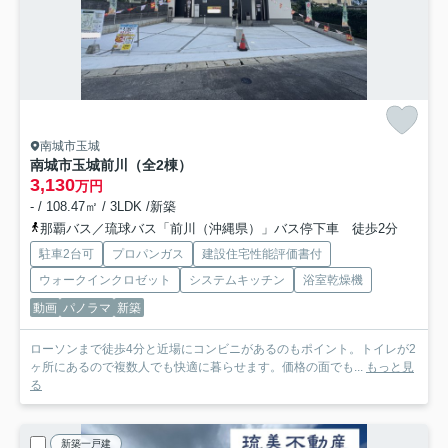
南城市玉城
南城市玉城前川（全2棟）
3,130
万円
- / 108.47㎡ / 3LDK /新築
那覇バス／琉球バス「前川（沖縄県）」バス停下車 徒歩2分
駐車2台可
プロパンガス
建設住宅性能評価書付
ウォークインクロゼット
システムキッチン
浴室乾燥機
動画
パノラマ
新築
ローソンまで徒歩4分と近場にコンビニがあるのもポイント。トイレが2
ヶ所にあるので複数人でも快適に暮らせます。価格の面でも...
もっと見
る
新築一戸建