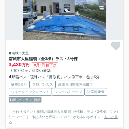
南城市大里
南城市大里稲嶺（全3棟）ラスト3号棟
3,430
万円
8月3日 値下げ
- / 107.64㎡ / 4LDK /新築
那覇バス／琉球バス「目取真」バス停下車 徒歩6分
駐車2台可
プロパンガス
建設住宅性能評価書付
ウォークインクロゼット
システムキッチン
浴室乾燥機
動画
パノラマ
新築
こだわりポイント満載の南城市大里稲嶺（全3棟）ラスト3号棟。ファミ
リーマートまで徒歩6分と近場にコンビニがあるのもポイン...
もっと見
る