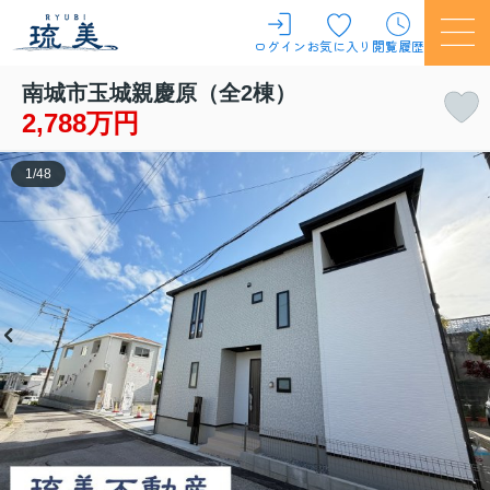
ログイン
お気に入り
閲覧履歴
南城市玉城親慶原（全2棟）
2,788万円
1
/
48