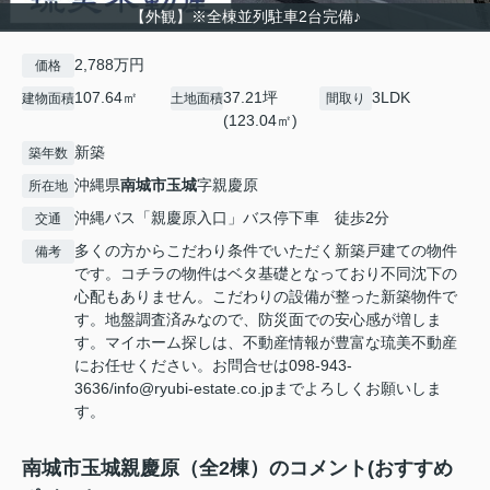
【外観】※全棟並列駐車2台完備♪
2,788万円
価格
107.64㎡
37.21坪
3LDK
建物面積
土地面積
間取り
(123.04㎡)
新築
築年数
沖縄県
南城市
玉城
字親慶原
所在地
沖縄バス「親慶原入口」バス停下車 徒歩2分
交通
多くの方からこだわり条件でいただく新築戸建ての物件
備考
です。コチラの物件はベタ基礎となっており不同沈下の
心配もありません。こだわりの設備が整った新築物件で
す。地盤調査済みなので、防災面での安心感が増しま
す。マイホーム探しは、不動産情報が豊富な琉美不動産
にお任せください。お問合せは098-943-
3636/info@ryubi-estate.co.jpまでよろしくお願いしま
す。
南城市玉城親慶原（全2棟）のコメント(おすすめ