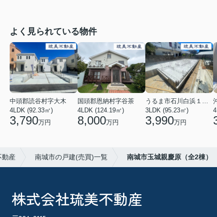
よく見られている物件
中頭郡読谷村字大木
国頭郡恩納村字谷茶
うるま市石川白浜１丁目
4LDK (92.33㎡)
4LDK (124.19㎡)
3LDK (95.23㎡)
4
3,790
8,000
3,990
万円
万円
万円
不動産
南城市の戸建(売買)一覧
南城市玉城親慶原（全2棟）
株式会社琉美不動産