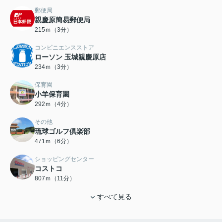
郵便局
親慶原簡易郵便局
215ｍ（3分）
コンビニエンスストア
ローソン 玉城親慶原店
234ｍ（3分）
保育園
小羊保育園
292ｍ（4分）
その他
琉球ゴルフ倶楽部
471ｍ（6分）
ショッピングセンター
コストコ
807ｍ（11分）
すべて見る