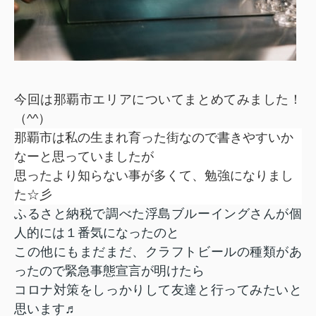
今回は那覇市エリアについてまとめてみました！
（
^^
）
那覇市は私の生まれ育った街なので書きやすいか
なーと思っていましたが
思ったより知らない事が多くて、勉強になりまし
た☆彡
ふるさと納税で調べた浮島ブルーイングさんが個
人的には１番気になったのと
この他にもまだまだ、クラフトビールの種類があ
ったので緊急事態宣言が明けたら
コロナ対策をしっかりして友達と行ってみたいと
思います
♬