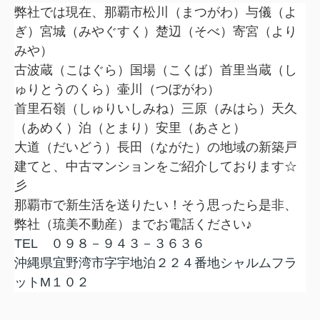
弊社では現在、那覇市松川（まつがわ）与儀（よ
ぎ）宮城（みやぐすく）楚辺（そべ）寄宮（より
みや）
古波蔵（こはぐら）国場（こくば）首里当蔵（し
ゅりとうのくら）壷川（つぼがわ）
首里石嶺（しゅりいしみね）三原（みはら）天久
（あめく）泊（とまり）安里（あさと）
大道（だいどう）長田（ながた）の地域の新築戸
建てと、中古マンションをご紹介しております☆
彡
那覇市で新生活を送りたい！そう思ったら是非、
弊社（琉美不動産）までお電話ください♪
TEL
０９８－９４３－３６３６
沖縄県宜野湾市字宇地泊２２４番地シャルムフラ
ット
M
１０２