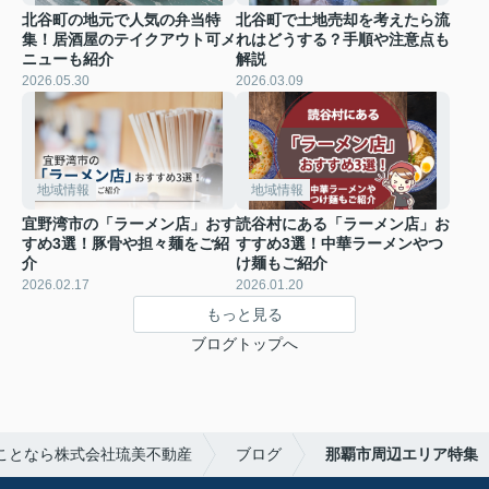
北谷町の地元で人気の弁当特
北谷町で土地売却を考えたら流
集！居酒屋のテイクアウト可メ
れはどうする？手順や注意点も
ニューも紹介
解説
2026.05.30
2026.03.09
地域情報
地域情報
宜野湾市の「ラーメン店」おす
読谷村にある「ラーメン店」お
すめ3選！豚骨や担々麺をご紹
すすめ3選！中華ラーメンやつ
介
け麺もご紹介
2026.02.17
2026.01.20
もっと見る
ブログトップへ
ことなら株式会社琉美不動産
ブログ
那覇市周辺エリア特集