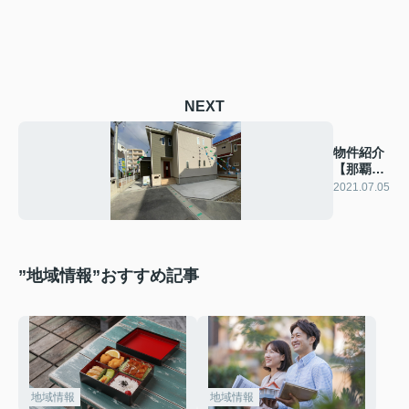
NEXT
物件紹介
【那覇市
首里石
2021.07.05
嶺】
”地域情報”おすすめ記事
地域情報
地域情報