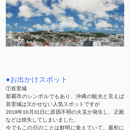
●お出かけスポット
①首里城
那覇市のシンボルでもあり、沖縄の観光と言えば
首里城は欠かせない人気スポットですが
2019
年
10
月
31
日に原因不明の火災が発生し、正殿
などは焼失してしまいました。
今でもこの日のことは鮮明に覚えていて、最初に