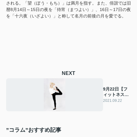
される。「望（ぼう・もち）」は満月を指す。また、俳諧では旧
暦8月14日～15日の夜を「待宵（まつよい）」、16日～17日の夜
を「十六夜（いざよい）」と称して名月の前後の月を愛でる。
NEXT
9月22日【フ
ィットネスの
日】
2021.09.22
”コラム”おすすめ記事