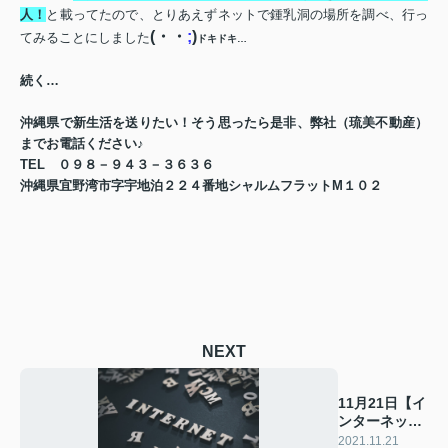
人！
と載ってたので、とりあえずネットで鍾乳洞の場所を調べ、行っ
(
・・
;
)
てみることにしました
ドキドキ…
続く…
沖縄県で新生活を送りたい！そう思ったら是非、弊社（琉美不動産）
までお電話ください♪
TEL
０９８－９４３－３６３６
沖縄県宜野湾市字宇地泊２２４番地シャルムフラット
M
１０２
NEXT
11月21日【イ
ンターネット
記念日】
2021.11.21