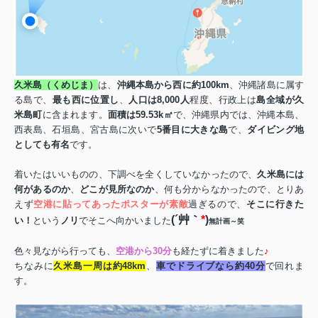
久米島（くめじま）
は、
沖縄本島から西に約
100km
、沖縄諸島に属す
る島で、
最も西に位置し
、
人口は
8,000
人
程度、行政上は
島全域が久
米島町
に含まれます。
面積は
59.53k
㎡
で、沖縄県内では、沖縄本島、
西表島、石垣島、宮古島に次いで
5
番目に大きな島
で、
ダイビング地
としても有名
です。
着いたはいいものの、下調べを全くしていなかったので、
久米島には
何があるのか
、
どこが見所なのか
、何も分からなかったので、とりあ
えず
空港に貼ってあったポスターが素敵
過ぎるので、
そこに行きた
(
´艸｀
*
)
い！
という
ノリ
でそこへ向かいました
無計画～笑
色々見ながら行っても、
空港から
30
分
も経たずに着きました
♪
ちなみに
久米島一周は約
48km
、
車でドライブなら約
40
分
で回れま
す。