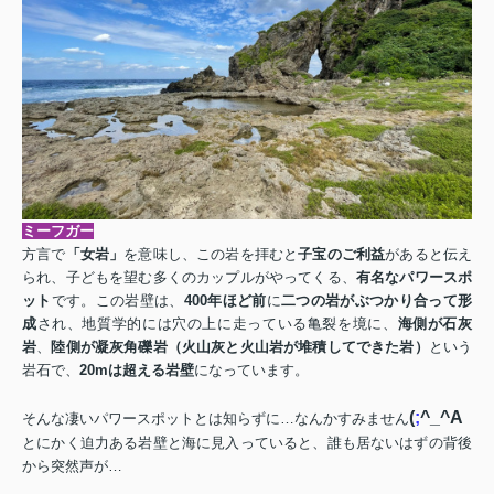
ミーフガー
方言で
「女岩」
を意味し、この岩を拝むと
子宝のご利益
があると伝え
られ、子どもを望む多くのカップルがやってくる、
有名なパワースポ
ット
です。この岩壁は、
400
年ほど前
に
二つの岩がぶつかり合って形
成
され、地質学的には穴の上に走っている亀裂を境に、
海側が石灰
岩
、
陸側が凝灰角礫岩（火山灰と火山岩が堆積してできた岩）
という
岩石で、
20m
は超える岩壁
になっています。
(
;
^_^A
そんな凄いパワースポットとは知らずに…なんかすみません
とにかく迫力ある岩壁と海に見入っていると、誰も居ないはずの背後
から突然声が…