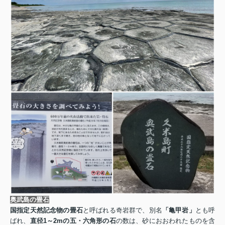
奥武島の畳石
国指定天然記念物の畳石
と呼ばれる奇岩群で、別名
「亀甲岩」
とも呼
ばれ、
直径
1
～
2m
の五・六角形の石
の数は、砂におおわれたものを含