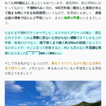
めて
1,000
個以上
に及ぶといわれています。南北
50m
、長さ
250m
にわ
たって広がり、
干潮時のみ
に現れ、
600
万年前
に
噴出した溶岩が冷え
て固まる時にできる柱状節理
というもので、世界的にも珍しく、
表面
は波の浸食でほとんど平坦
になり、まさに
地球の甲羅
といえるでしょ
う。
たまたま干潮時でラッキーでした。エメラルドグリーンの海と、畳石
とのコラボ、これは
実際に見ないと分からない感動
です
！
しかもこの
甲羅、表面だけでなく、
地下深くまで続く約
100m
の柱状
になってい
るとのことで、そこに立って想像すると…何とも言えない
不思議な気
(
￣▽￣
)
分
になりました
地球って素晴らしい
♪
そして行き先がなくなったので、
島をドライブしながら気になる所を
見て回ろう
♪
の、
ノリ
になり、車を走らせていると早速気になる景色
が見えてきました
！