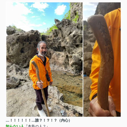
…！！！！！！…誰？！？！？（内心）
知らない人
『本島の人？』