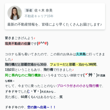
佐々木 奈美
筆者
不動産キャリア15年
最新の不動産情報を、皆様により早くたくさんお届けします♪
皆さま
ごきげんよう
♪
(
#
^^
#
)
琉美不動産の佐藤
です
コロナも落ち着いてきたので、この前のお休みは
久米島
に行ってきま
した
♪
飛行機だと那覇空港から
30
分
、
フェリーだと那覇・泊から
3
時間
。
1
泊
2
日
ということもあり、
飛行機
で行きました
♪
(
*
´艸｀
)
同じ県内なのに飛行機旅
という今までにない体験です
不思議
な感覚～
そして、今までに乗ったことのない
プロペラ付きの小さな飛行機
で、
(
;
・∀・
)
ドキドキ
でした
大丈夫かな…
見た感じ、
60
席くらい
はあるかなと…
笑
ドキドキ
の中、
空の旅へ出発～！！