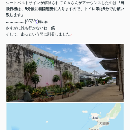
シートベルトサインが解除されてＣＡさんがアナウンスしたのは
『当
飛行機は、
5
分後に着陸態勢に入りますので、トイレ等は
5
分でお願い
致します』
(^
▽
^
;
)
……………
早いね
さすがに誰も行かないね
笑
そして、
あっ
という間に到着しました
♪