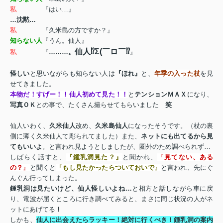
私
『はい…』
…沈黙…
私
『久米島の方ですか？』
知らない人
『うん。仙人』
仙人⁉Σ
(
￣ロ￣⁉
私
『
………。
』
怪しい
と思いながらも知らない人は
『ほれ』
と、
年季の入った杖
を見
せてきました。
本物だ！すげー！！仙人初めて見た！！
と
テンションＭＡＸ
になり、
写真ＯＫ
との事で、たくさん撮らせてもらいました
笑
仙人いわく、
久米仙人
改め、
久米島仙人
になったそうです。（杖の裏
側に薄く久米仙人て彫られてました）また、
ネットにも出てるから見
てもいいよ
。と言われ見ようとしましたが、圏外のため調べられず…
しばらく話すと、
『鍾乳洞見た？』
と聞かれ、
『
見てない、ある
の？
』
と聞くと
『
もし見たかったらついておいで
』
と言われ、先にぐ
んぐん行ってしまった。
鍾乳洞は見たいけど、仙人怪しいよね…
と相方と話しながら車に戻
り、電波が届くところに行き調べてみると、まさに同じ状況の人がネ
ットにあげてる
！
しかも、
仙人に出会えたらラッキー！絶対に行くべき！鍾乳洞の案内