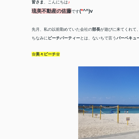
皆さま
、こんにちは
♪
琉美不動産の佐藤
(
*
^^)v
です
先月、私の以前勤めていた会社の
部長
が遊びに来てくれて
ちなみに
ビーチパーティー
とは、ないちで言う
バーベキュ
☆美々ビーチ☆