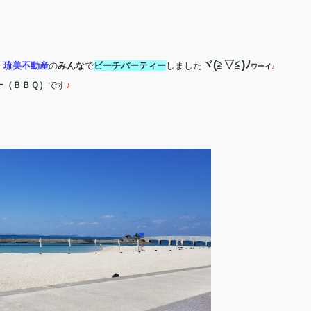
ヾ
(
≧▽≦
)
ﾉ
、
琉美不動産
の
みんな
で
ビーチパーティー
しました
ワーイ
♪
ー（ＢＢＱ）
です
♪