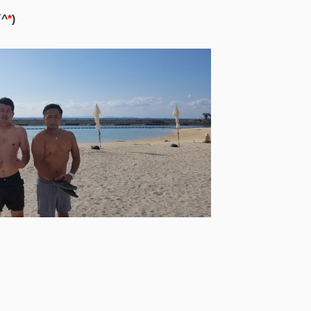
▽
^
*
)