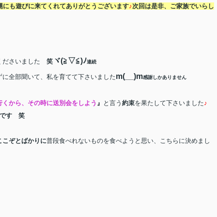
縄にも遊びに来てくれてありがとうございます
♪
次回は是非、ご家族でいらし
ヾ
(
≧▽≦
)
ﾉ
くださいました
笑
連続
m(__)m
ずに全部聞いて、私を育てて下さいました
感謝しかありません
行くから、その時に送別会をしよう
』
と言う
約束
を果たして下さいました
♪
です 笑
ここぞとばかりに
普段食べれないものを食べようと思い、こちらに決めまし