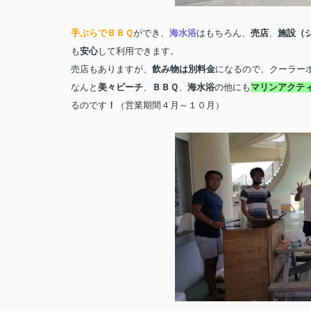
手ぶらでＢＢＱ
ができ、
海水浴
はもちろん、
売店
、
施設（
も
安心
して利用できます。
売店もありますが、
飲み物は別料金
になるので、クーラー
なんと
美々ビーチ
、
ＢＢＱ
、
海水浴
の他にも
マリンアクテ
るのです
！
（営業期間４月～１０月）