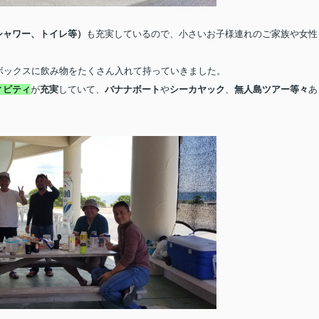
シャワー、トイレ等）
も充実しているので、小さいお子様連れのご家族や女性
ボックスに飲み物をたくさん入れて持っていきました。
ィビティ
が
充実
していて、
バナナボート
や
シーカヤック
、
無人島ツアー等々
あ