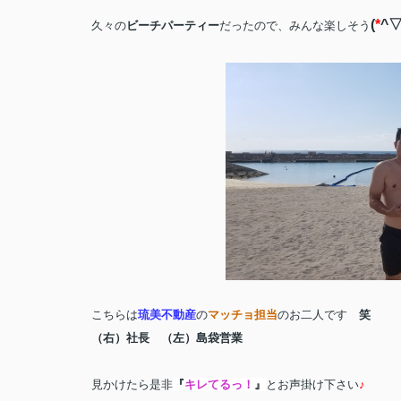
(
*
^
久々の
ビーチパーティー
だったので、みんな楽しそう
こちらは
琉美不動産
の
マッチョ担当
のお二人です
笑
（右）社長 （左）島袋営業
見かけたら是非
『
キレてるっ！
』
とお声掛け下さい
♪