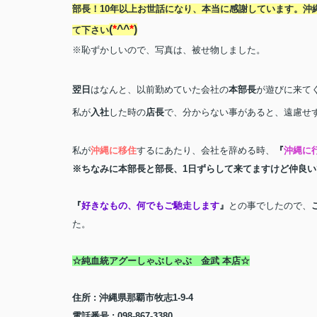
部長！
10
年以上お世話になり、本当に感謝しています。沖
(
*
^^
*
)
て下さい
※恥ずかしいので、写真は、被せ物しました。
翌日
はなんと、以前勤めていた会社の
本部長
が遊びに来て
私が
入社
した時の
店長
で、分からない事があると、遠慮せ
私が
沖縄に移住
するにあたり、会社を辞める時、
『
沖縄に
※ちなみに本部長と部長、
1
日ずらして来てますけど仲良い
『
好きなもの、何でもご馳走します
』
との事でしたので、
た。
☆純血統アグーしゃぶしゃぶ 金武 本店☆
住所
:
沖縄県那覇市牧志
1-9-4
電話番号
: 098-867-3380