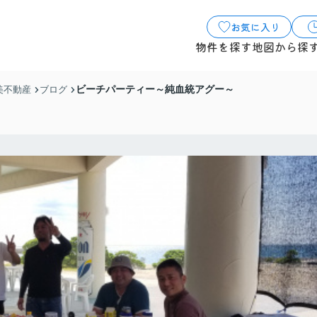
お気に入り
物件を探す
地図から探
ビーチパーティー～純血統アグー～
美不動産
ブログ