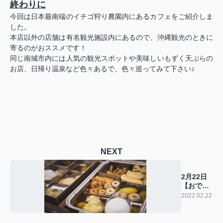
終わりに
今回は日本最南端のイチゴ狩り農園内にあるカフェをご紹介しま
した。
本店以外の店舗は有名観光施設内にあるので、沖縄観光のときに
寄るのがおススメです！
同じ南城市内には人気の観光スポットや美味しいもずく天ぷらの
お店、日帰り温泉など色々あるで、色々巡ってみて下さい♪
NEXT
2月22日
【おでん
の日】
2022.02.22