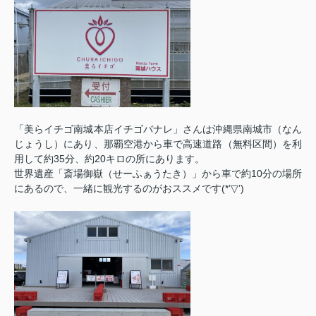
「美らイチゴ南城本店イチゴバナレ」さんは沖縄県南城市（なん
じょうし）にあり、那覇空港から車で高速道路（無料区間）を利
用して約
35
分、約
20
キロの所にあります。
世界遺産「斎場御嶽（せーふぁうたき）」から車で約
10
分の場所
にあるので、一緒に観光するのがおススメです
(*’▽’)