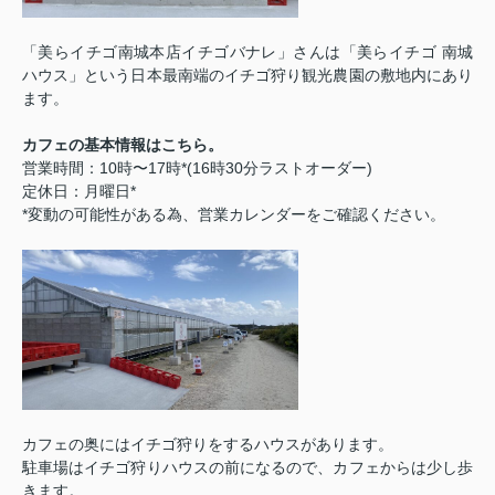
「美らイチゴ南城本店イチゴバナレ」さんは「美らイチゴ 南城
ハウス」という日本最南端のイチゴ狩り観光農園の敷地内にあり
ます。
カフェの基本情報はこちら。
営業時間：
10
時〜
17
時
*(16
時
30
分ラストオーダー
)
定休日：月曜日
*
*
変動の可能性がある為、営業カレンダーをご確認ください。
カフェの奥にはイチゴ狩りをするハウスがあります。
駐車場はイチゴ狩りハウスの前になるので、カフェからは少し歩
きます。