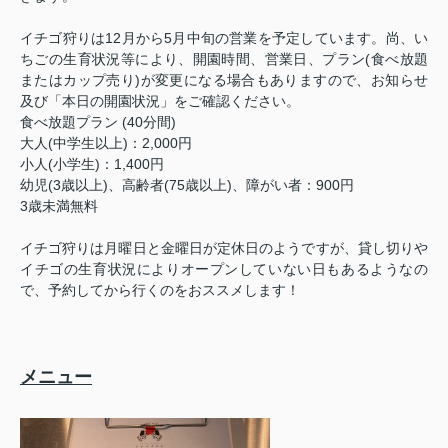
イチゴ狩りは
12
月から
5
月中旬の営業を予定しています。尚、い
ちごの生育状況等により、開園時間、営業日、プラン
(
食べ放題
またはカップ売り
)
が変更になる場合もありますので、お知らせ
及び「本日の開園状況」をご確認ください。
食べ放題プラン
(40
分間
)
大人
(
中学生以上
)
：
2,000
円
小人
(
小学生
)
：
1,400
円
幼児
(3
歳以上
)
、高齢者
(75
歳以上
)
、障がい者：
900
円
3
歳未満無料
イチゴ狩りは月曜日と金曜日が定休日のようですが、貸し切りや
イチゴの生育状況によりオープンしていない日もあるようなの
で、予約してから行くのをおススメします！
メニュー