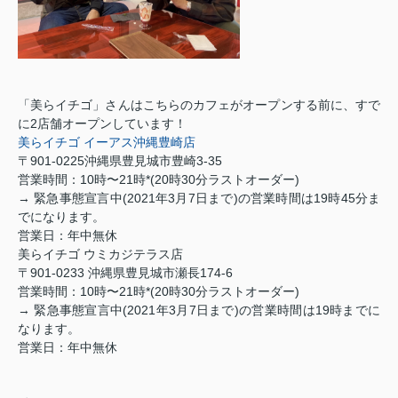
「美らイチゴ」さんはこちらのカフェがオープンする前に、すで
に
2
店舗オープンしています！
美らイチゴ
イーアス沖縄豊崎店
〒
901-0225
沖縄県豊見城市豊崎
3-35
営業時間：
10
時〜
21
時
*(20
時
30
分ラストオーダー
)
→ 緊急事態宣言中
(2021
年
3
月
7
日まで
)
の営業時間は
19
時
45
分ま
でになります。
営業日：年中無休
美らイチゴ ウミカジテラス店
〒
901-0233
沖縄県豊見城市瀬長
174-6
営業時間：
10
時〜
21
時
*(20
時
30
分ラストオーダー
)
→ 緊急事態宣言中
(2021
年
3
月
7
日まで
)
の営業時間は
19
時までに
なります。
営業日：年中無休