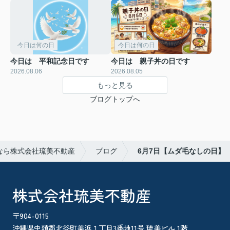
今日は何の日
今日は何の日
今日は 平和記念日です
今日は 親子丼の日です
2026.08.06
2026.08.05
もっと見る
ブログトップへ
なら株式会社琉美不動産
ブログ
6月7日【ムダ毛なしの日】
株式会社琉美不動産
〒904-0115
沖縄県中頭郡北谷町美浜１丁目3番地11号 琉美ビル 1階