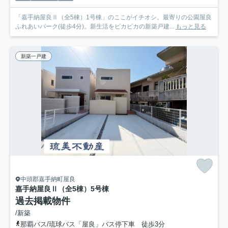
「嘉手納屋良Ⅱ（全5棟）1号棟」のここがイチオシ。最寄りの公園屋良
ふれあいパーク(徒歩4分)。新生活をピカピカの新築戸建...
もっと見る
新築一戸建
中頭郡嘉手納町屋良
嘉手納屋良Ⅱ（全5棟）5号棟
過去掲載物件
/新築
那覇バス/琉球バス「屋良」バス停下車 徒歩3分