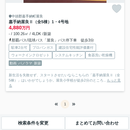
中頭郡嘉手納町屋良
嘉手納屋良Ⅱ（全5棟）1・4号地
4,880
万円
- / 100.26㎡ / 4LDK /新築
那覇バス/琉球バス「屋良」バス停下車 徒歩3分
駐車2台可
プロパンガス
建設住宅性能評価書付
ウォークインクロゼット
システムキッチン
食器洗い乾燥機
動画
パノラマ
新築
新生活を失敗せず、スタートさせたいならこちらの「嘉手納屋良Ⅱ（全
5棟）」はいかがでしょうか。屋良小学校が徒歩2分のところ...
もっと見
る
1
検索条件を変更
まとめてお問い合わせ