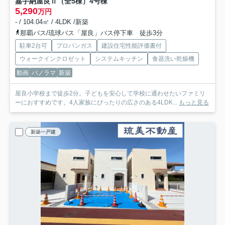
嘉手納屋良Ⅱ（全5棟）4号棟
5,290
万円
- / 104.04㎡ / 4LDK /新築
那覇バス/琉球バス「屋良」バス停下車 徒歩3分
駐車2台可
プロパンガス
建設住宅性能評価書付
ウォークインクロゼット
システムキッチン
食器洗い乾燥機
動画
パノラマ
新築
屋良小学校まで徒歩2分。子どもを安心して学校に通わせたいファミリ
ーにおすすめです。4人家族にぴったりの広さのある4LDK...
もっと見る
新築一戸建