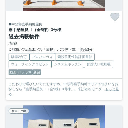
中頭郡嘉手納町屋良
嘉手納屋良Ⅱ（全5棟）3号棟
過去掲載物件
/新築
那覇バス/琉球バス「屋良」バス停下車 徒歩3分
駐車2台可
プロパンガス
建設住宅性能評価書付
ウォークインクロゼット
システムキッチン
食器洗い乾燥機
動画
パノラマ
新築
こだわりで選びたい方におすすめ。中頭郡嘉手納町エリアで住まいをお
探しなら「嘉手納屋良Ⅱ（全5棟）3号棟」。来訪者をモニタ...
もっと見
る
新築一戸建