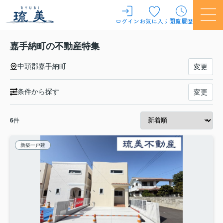
ログイン
お気に入り
閲覧履歴
嘉手納町の不動産特集
中頭郡嘉手納町
変更
条件から探す
変更
6
件
新築一戸建