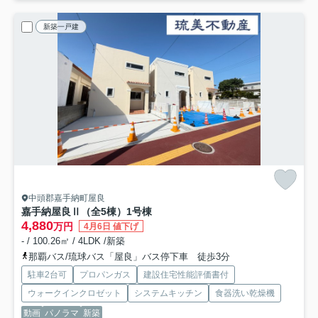
新築一戸建
中頭郡嘉手納町屋良
嘉手納屋良Ⅱ（全5棟）1号棟
4,880
万円
4月6日 値下げ
- / 100.26㎡ / 4LDK /新築
那覇バス/琉球バス「屋良」バス停下車 徒歩3分
駐車2台可
プロパンガス
建設住宅性能評価書付
ウォークインクロゼット
システムキッチン
食器洗い乾燥機
動画
パノラマ
新築