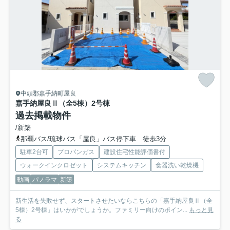
中頭郡嘉手納町屋良
嘉手納屋良Ⅱ（全5棟）2号棟
過去掲載物件
/新築
那覇バス/琉球バス「屋良」バス停下車 徒歩3分
駐車2台可
プロパンガス
建設住宅性能評価書付
ウォークインクロゼット
システムキッチン
食器洗い乾燥機
動画
パノラマ
新築
新生活を失敗せず、スタートさせたいならこちらの「嘉手納屋良Ⅱ（全
5棟）2号棟」はいかがでしょうか。ファミリー向けのポイン...
もっと見
る