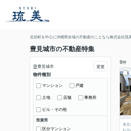
北谷町を中心に沖縄県全域の不動産のことなら株式会社琉
豊見城市の不動産特集
9
件
豊見城市
変更
物件種別
マンション
戸建
土地
店舗
事務所
ビル・その他
投資用
豊見
区分マンション
れる