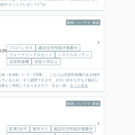
ケットプレゼント(^^)/♪
動画
パノラマ
新築
プロパンガス
建設住宅性能評価書付
歩26
ウォークインクロゼット
システムキッチン
浴室乾燥機
浴室１坪以上
城（全4棟）1・2・3号棟」。こちらは浴室乾燥機のある物件
れているため、すぐ調理できます。きれい好きな方など幅広い
をご用意しておりますので、住まい探...
もっと見る
動画
パノラマ
新築
駐車2台可
都市ガス
建設住宅性能評価書付