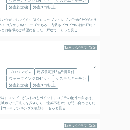
ウォークインクロゼット
システムキッチン
浴室乾燥機
浴室１坪以上
いかがでしょうか。近くにはセブンイレブン(徒歩5分)があり
多くの方から高いニーズのある、内装もピカピカの新築戸建て
お客様のご希望に合った一戸建て...
もっと見る
動画
パノラマ
新築
プロパンガス
建設住宅性能評価書付
ウォークインクロゼット
システムキッチン
浴室乾燥機
浴室１坪以上
と近場にコンビニがあるのもポイント。コチラの物件の向きは、
見城市で一戸建てを探すなら、琉美不動産にお問い合わせくだ
球ゴールデンキングス観戦チ...
もっと見る
動画
パノラマ
新築