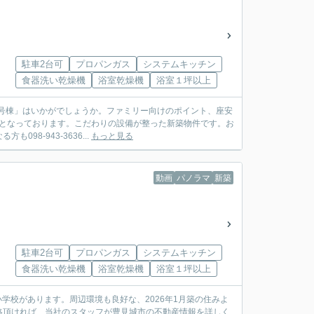
駐車2台可
プロパンガス
システムキッチン
食器洗い乾燥機
浴室乾燥機
浴室１坪以上
2号棟」はいかがでしょうか。ファミリー向けのポイント、座安
件となっております。こだわりの設備が整った新築物件です。お
8-943-3636...
もっと見る
動画
パノラマ
新築
駐車2台可
プロパンガス
システムキッチン
食器洗い乾燥機
浴室乾燥機
浴室１坪以上
学校があります。周辺環境も良好な、2026年1月築の住みよ
絡頂ければ、当社のスタッフが豊見城市の不動産情報を詳しく