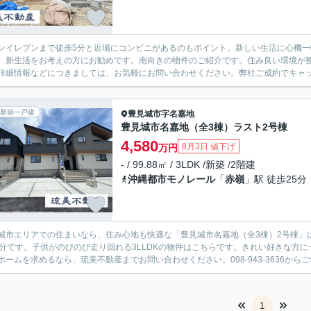
ンイレブンまで徒歩5分と近場にコンビニがあるのもポイント。新しい生活に心機一転
、新生活をお考えの方にお勧めです。南向きの物件のご紹介です。住み良い環境が
詳細情報などにつきましては、お気軽にお問い合わせください。弊社ご成約でキャッシ
新築一戸建
豊見城市
字名嘉地
豊見城市名嘉地（全3棟）ラスト2号棟
4,580
8月3日 値下げ
万円
- / 99.88㎡ / 3LDK /新築 /2階建
沖縄都市モノレール
「
赤嶺
」駅 徒歩25分
城市エリアでの住まいなら、住み心地も快適な「豊見城市名嘉地（全3棟）2号棟」
8分です。子供がのびのび走り回れる3LLDKの物件はこちらです。きれい好きな方
ホームを求めるなら、琉美不動産までお問い合わせください。098-943-3636からご
1