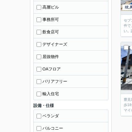
高層ビル
事務所可
セブ
件で
い。
飲食店可
デザイナーズ
居抜物件
OAフロア
バリアフリー
輸入住宅
豊見
歩1
設備・仕様
マイ
ベランダ
バルコニー