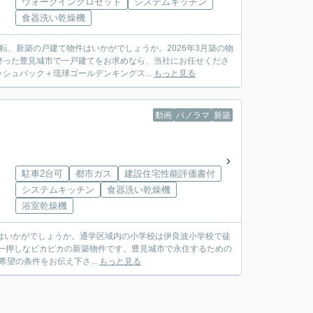
ウォークインクロゼット
システムキッチン
食器洗い乾燥機
、新築の戸建て物件はいかがでしょうか。2026年3月築の物
整った豊見城市で一戸建てをお求めなら、当社にお任せくださ
ュバック＋琉球ゴールデンキングス...
もっと見る
動画
パノラマ
新築
駐車2台可
都市ガス
建設住宅性能評価書付
システムキッチン
食器洗い乾燥機
浴室乾燥機
はいかがでしょうか。通学区域内の小学校は伊良波小学校で徒
に一押しなピカピカの新築物件です。豊見城市で永住するための
希望の条件をお伝え下さ...
もっと見る