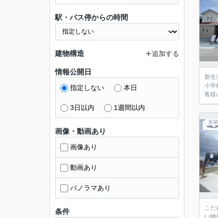
駅・バス停からの時間
建物構造
追加する
情報公開日
新生
小学
指定しない
本日
客様
3日以内
1週間以内
新築
画像・動画あり
画像あり
動画あり
パノラマあり
こだ
条件
い物