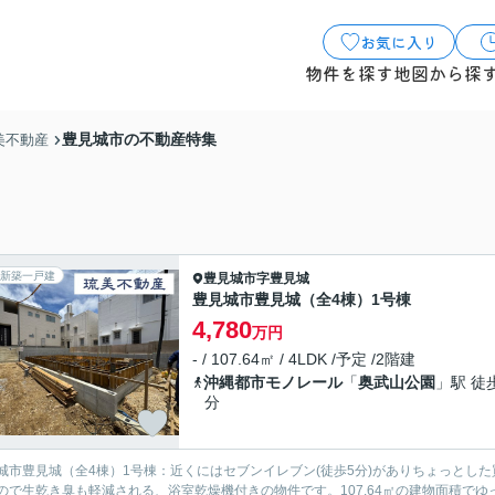
お気に入り
物件を探す
地図から探
豊見城市の不動産特集
美不動産
新築一戸建
豊見城市
字豊見城
豊見城市豊見城（全4棟）1号棟
4,780
万円
- / 107.64㎡ / 4LDK /予定 /2階建
沖縄都市モノレール
「
奥武山公園
」駅 徒
分
城市豊見城（全4棟）1号棟：近くにはセブンイレブン(徒歩5分)がありちょっとし
ので生乾き臭も軽減される、浴室乾燥機付きの物件です。107.64㎡の建物面積で