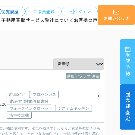
閲覧履歴
会員登録
ログイン
お問い合わせ
す
不動産買取サービス
弊社について
お客様の声
来店予約
動画
パノラマ
新築
駐車2台可
プロパンガス
売却査定
建設住宅性能評価書付
歩26
ウォークインクロゼット
システムキッチン
浴室乾燥機
た買い物に便利です。湿気を残さずしっかりと衣類を乾燥させら
ゆったりと暮らすことができる物件です。交通の便が快適な暮ら