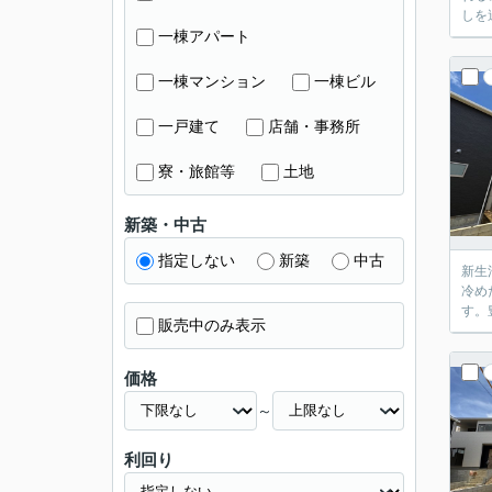
しを送
一棟アパート
一棟マンション
一棟ビル
一戸建て
店舗・事務所
寮・旅館等
土地
新築・中古
指定しない
新築
中古
新生
冷め
す。
販売中のみ表示
価格
～
利回り