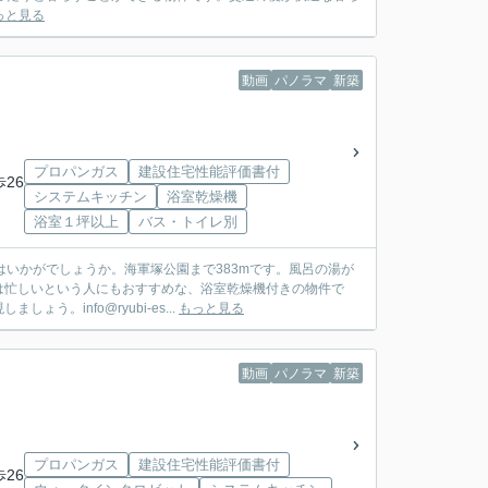
っと見る
動画
パノラマ
新築
プロパンガス
建設住宅性能評価書付
歩26
システムキッチン
浴室乾燥機
浴室１坪以上
バス・トイレ別
いかがでしょうか。海軍塚公園まで383mです。風呂の湯が
は忙しいという人にもおすすめな、浴室乾燥機付きの物件で
info@ryubi-es...
もっと見る
動画
パノラマ
新築
プロパンガス
建設住宅性能評価書付
歩26