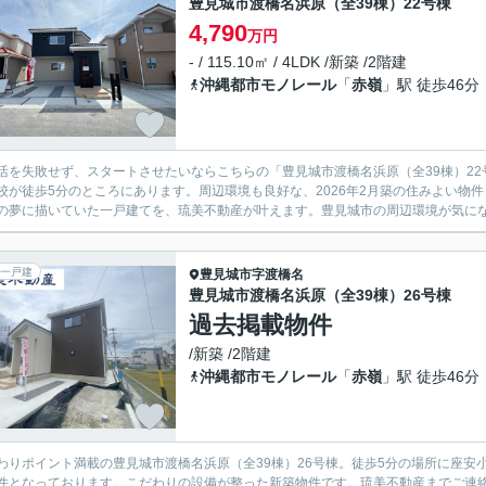
豊見城市渡橋名浜原（全39棟）22号棟
4,790
万円
- / 115.10㎡ / 4LDK /新築 /2階建
沖縄都市モノレール
「
赤嶺
」駅 徒歩46分
活を失敗せず、スタートさせたいならこちらの「豊見城市渡橋名浜原（全39棟）2
校が徒歩5分のところにあります。周辺環境も良好な、2026年2月築の住みよい物
の夢に描いていた一戸建てを、琉美不動産が叶えます。豊見城市の周辺環境が気になる方も09
一戸建
豊見城市
字渡橋名
豊見城市渡橋名浜原（全39棟）26号棟
過去掲載物件
/新築 /2階建
沖縄都市モノレール
「
赤嶺
」駅 徒歩46分
わりポイント満載の豊見城市渡橋名浜原（全39棟）26号棟。徒歩5分の場所に座安小
件となっております。こだわりの設備が整った新築物件です。琉美不動産までご連