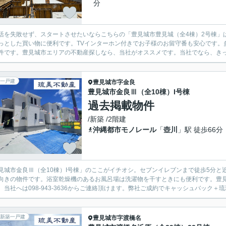
分
活を失敗せず、スタートさせたいならこちらの「豊見城市豊見城（全4棟）2号棟」は
っとした買い物に便利です。TVインターホン付きでお子様のお留守番も安心です。
件です。豊見城市エリアの不動産探しなら、当社がオススメです。当社でなら、きっと
一戸建
豊見城市
字金良
豊見城市金良Ⅲ（全10棟）I号棟
過去掲載物件
/新築 /2階建
沖縄都市モノレール
「
壺川
」駅 徒歩66分
見城市金良Ⅲ（全10棟）I号棟」のここがイチオシ。セブンイレブンまで徒歩5分
向きの物件です。浴室乾燥機のあるお風呂場は洗濯物を干すときにも便利です。豊
。当社へは098-943-3636からご連絡頂けます。弊社ご成約でキャッシュバック＋琉
新築一戸建
豊見城市
字渡橋名