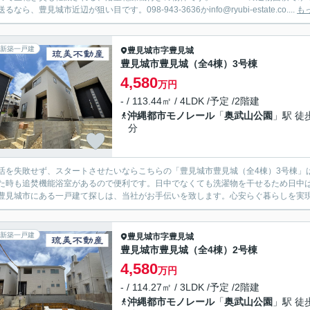
るなら、豊見城市近辺が狙い目です。098-943-3636かinfo@ryubi-estate.co....
も
新築一戸建
豊見城市
字豊見城
豊見城市豊見城（全4棟）3号棟
4,580
万円
- / 113.44㎡ / 4LDK /予定 /2階建
沖縄都市モノレール
「
奥武山公園
」駅 徒
分
活を失敗せず、スタートさせたいならこちらの「豊見城市豊見城（全4棟）3号棟」は
た時も追焚機能浴室があるので便利です。日中でなくても洗濯物を干せるため日中
豊見城市にある一戸建て探しは、当社がお手伝いを致します。心安らぐ暮らしを実現しましょう。
新築一戸建
豊見城市
字豊見城
豊見城市豊見城（全4棟）2号棟
4,580
万円
- / 114.27㎡ / 3LDK /予定 /2階建
沖縄都市モノレール
「
奥武山公園
」駅 徒