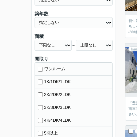
築年数
新生
ちょ
の物
面積
～
新築
間取り
ワンルーム
1K/1DK/1LDK
2K/2DK/2LDK
「豊
3K/3DK/3LDK
南東
さい
4K/4DK/4LDK
5K以上