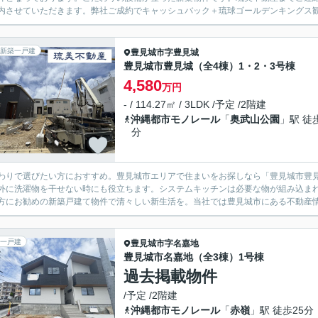
内させていただきます。弊社ご成約でキャッシュバック＋琉球ゴールデンキングス観戦チ
新築一戸建
豊見城市
字豊見城
豊見城市豊見城（全4棟）1・2・3号棟
4,580
万円
- / 114.27㎡ / 3LDK /予定 /2階建
沖縄都市モノレール
「
奥武山公園
」駅 徒
分
わりで選びたい方におすすめ。豊見城市エリアで住まいをお探しなら「豊見城市豊見
外に洗濯物を干せない時にも役立ちます。システムキッチンは必要な物が組み込ま
方にお勧めの新築戸建て物件で清々しい新生活を。当社では豊見城市にある不動産情報
一戸建
豊見城市
字名嘉地
豊見城市名嘉地（全3棟）1号棟
過去掲載物件
/予定 /2階建
沖縄都市モノレール
「
赤嶺
」駅 徒歩25分