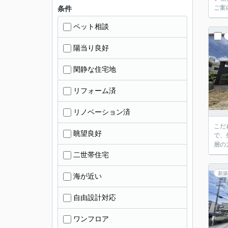
ご案
条件
ペット相談
陽当り良好
閑静な住宅地
リフォーム済
リノベーション済
こだ
眺望良好
で、
層の
二世帯住宅
新築
海が近い
自由設計対応
ワンフロア