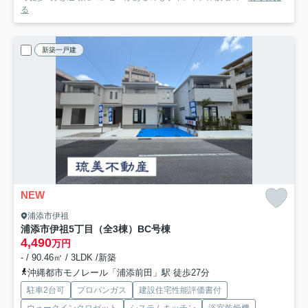
る
新築一戸建
NEW
浦添市伊祖
浦添市伊祖5丁目（全3棟）BC号棟
4,490
万円
- / 90.46㎡ / 3LDK /新築
沖縄都市モノレール「浦添前田」駅 徒歩27分
駐車2台可
プロパンガス
建設住宅性能評価書付
ウォークインクロゼット
システムキッチン
浴室乾燥機