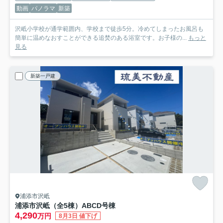
動画
パノラマ
新築
沢岻小学校が通学範囲内、学校まで徒歩5分。冷めてしまったお風呂も
簡単に温めなおすことができる追焚のある浴室です。お子様の...
もっと
見る
新築一戸建
浦添市沢岻
浦添市沢岻（全5棟）ABCD号棟
4,290
万円
8月3日 値下げ