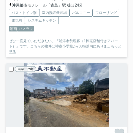
沖縄都市モノレール「古島」駅 徒歩24分
バス・トイレ別
室内洗濯機置場
バルコニー
フローリング
電気有
システムキッチン
動画
パノラマ
ぜひ一度見ていただきたい、「浦添市勢理客（1棟売店舗付きアパー
ト）」です。こちらの物件は神森小学校が708m以内にありま...
もっと
見る
新築一戸建