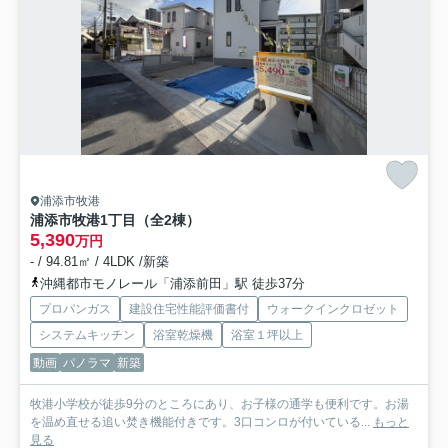
浦添市牧港
浦添市牧港1丁目（全2棟）
5,390
万円
- / 94.81㎡ / 4LDK /新築
沖縄都市モノレール「浦添前田」駅 徒歩37分
プロパンガス
建設住宅性能評価書付
ウォークインクロゼット
システムキッチン
浴室乾燥機
浴室１坪以上
動画
パノラマ
新築
牧港小学校が徒歩9分のところにあり、お子様の通学も便利です。お湯
を温め直せる追い焚き機能付きです。3口コンロが付いている...
もっと
見る