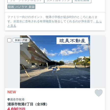
動画
パノラマ
新築
ファミリー向けのポイント、牧港小学校が徒歩8分のところにありま
す。水道水に含有される有害物質を除去してくれるのが浄水器で...
もっ
と見る
新築一戸建
NEW
浦添市牧港
浦添市牧港2丁目（全3棟）
4,690
万円