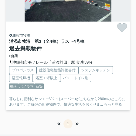
浦添市牧港
浦添市牧港 第3（全4棟）ラスト4号棟
過去掲載物件
/新築
沖縄都市モノレール「浦添前田」駅 徒歩39分
プロパンガス
建設住宅性能評価書付
システムキッチン
浴室乾燥機
浴室１坪以上
バス・トイレ別
動画
パノラマ
新築
暮らしに便利なサンエーV２１(スーパー)がこちらから280mのところに
あります。ご好評の新築物件で、快適な生活をおくりま...
もっと見る
1