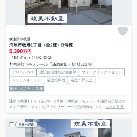
浦添市牧港
浦添市牧港1丁目（全2棟）B号棟
5,390
万円
- / 94.81㎡ / 4LDK /新築
沖縄都市モノレール「浦添前田」駅 徒歩37分
プロパンガス
建設住宅性能評価書付
ウォークインクロゼット
システムキッチン
浴室乾燥機
浴室１坪以上
動画
パノラマ
新築
浦添市牧港1丁目（全2棟）B号棟：沖縄都市モノレール浦添前田駅にも
近くて便利。近くにはファミリーマート(徒歩5分)があり...
もっと見る
新築一戸建