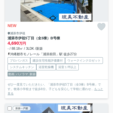
NEW
浦添市伊祖
浦添市伊祖5丁目（全3棟）B号棟
4,690
万円
- / 88.18㎡ / 3LDK /新築
沖縄都市モノレール「浦添前田」駅 徒歩27分
プロパンガス
建設住宅性能評価書付
ウォークインクロゼット
システムキッチン
浴室乾燥機
浴室１坪以上
動画
パノラマ
新築
ぜひ一度見ていただきたい、「浦添市伊祖5丁目（全3棟）B号棟」で
す。牧港小学校まで徒歩8分。子どもを安心して学校に通わせ...
もっと
見る
新築一戸建