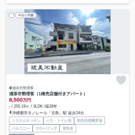
中古一戸建
浦添市勢理客
浦添市勢理客（1棟売店舗付きアパート）
8,500
万円
- / 255.19㎡ / 3LDK /築29年
沖縄都市モノレール「古島」駅 徒歩24分
システムキッチン
バス・トイレ別
室内洗濯機置場
バルコニー
フローリング
電気有