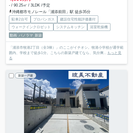
- / 90.25㎡ / 3LDK /予定
沖縄都市モノレール「浦添前田」駅 徒歩35分
駐車2台可
プロパンガス
建設住宅性能評価書付
ウォークインクロゼット
システムキッチン
浴室乾燥機
動画
パノラマ
新築
「浦添市牧港2丁目（全3棟）」のここがイチオシ。牧港小学校が通学範
囲内、学校まで徒歩1分。こちらの新築戸建てなら、気分爽...
もっと見
る
新築一戸建