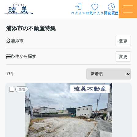
ログイン
お気に入り
閲覧履歴
浦添市の不動産特集
浦添市
変更
条件から探す
変更
17
件
売地