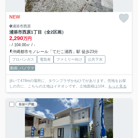
NEW
浦添市西原
浦添市西原1丁目（全2区画）
2,290
万円
- / 104.00㎡ / -
沖縄都市モノレール「てだこ浦西」駅 徒歩23分
プロパンガス
電気有
ファミリー向け
公共下水
動画
パノラマ
歩いて478mの場所に、タウンプラザかねひでがあります。売地をお探
しの方に、こちらの土地はイチオシです。土地面積は104...
もっと見る
新築一戸建