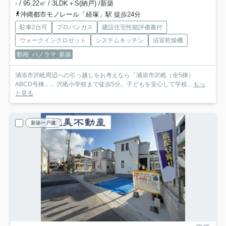
- / 95.22㎡ / 3LDK＋S(納戸) /新築
沖縄都市モノレール「経塚」駅 徒歩24分
駐車2台可
プロパンガス
建設住宅性能評価書付
ウォークインクロゼット
システムキッチン
浴室乾燥機
動画
パノラマ
新築
浦添市沢岻周辺への引っ越しをお考えなら「浦添市沢岻（全5棟）
ABCD号棟」。沢岻小学校まで徒歩5分。子どもを安心して学校...
もっ
と見る
新築一戸建