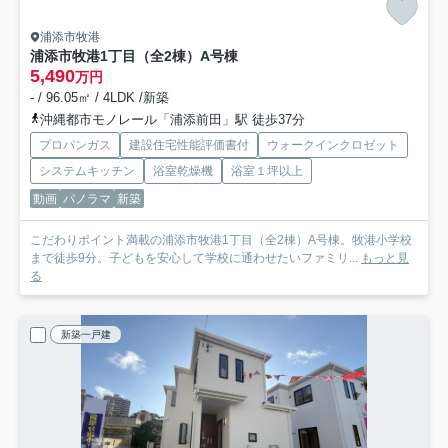
浦添市牧港
浦添市牧港1丁目（全2棟）A号棟
5,490
万円
- / 96.05㎡ / 4LDK /新築
沖縄都市モノレール「浦添前田」駅 徒歩37分
プロパンガス
建設住宅性能評価書付
ウォークインクロゼット
システムキッチン
浴室乾燥機
浴室１坪以上
動画
パノラマ
新築
こだわりポイント満載の浦添市牧港1丁目（全2棟）A号棟。牧港小学校
まで徒歩9分。子どもを安心して学校に通わせたいファミリ...
もっと見
る
新築一戸建