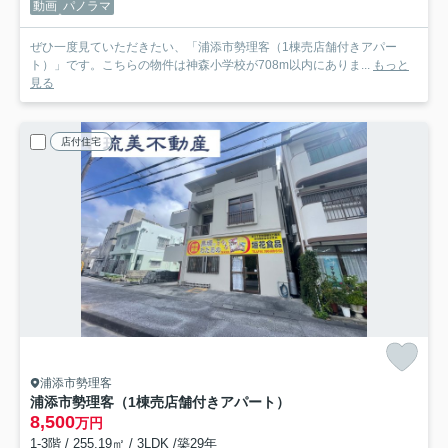
動画
パノラマ
ぜひ一度見ていただきたい、「浦添市勢理客（1棟売店舗付きアパー
ト）」です。こちらの物件は神森小学校が708m以内にありま...
もっと
見る
店付住宅
浦添市勢理客
浦添市勢理客（1棟売店舗付きアパート）
8,500
万円
1-3階 / 255.19㎡ / 3LDK /築29年