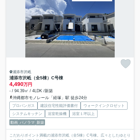
浦添市沢岻
浦添市沢岻（全5棟）C号棟
4,490
万円
- / 94.39㎡ / 4LDK /新築
沖縄都市モノレール「経塚」駅 徒歩24分
プロパンガス
建設住宅性能評価書付
ウォークインクロゼット
システムキッチン
浴室乾燥機
浴室１坪以上
動画
パノラマ
新築
こだわりポイント満載の浦添市沢岻（全5棟）C号棟。広々としたゆとり