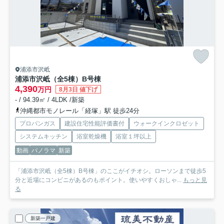
浦添市沢岻
浦添市沢岻（全5棟）B号棟
4,390
万円
8月3日 値下げ
- / 94.39㎡ / 4LDK /新築
沖縄都市モノレール「経塚」駅 徒歩24分
プロパンガス
建設住宅性能評価書付
ウォークインクロゼット
システムキッチン
浴室乾燥機
浴室１坪以上
動画
パノラマ
新築
「浦添市沢岻（全5棟）B号棟」のここがイチオシ。ローソンまで徒歩5
分と近場にコンビニがあるのもポイント。使いやすくおしゃ...
もっと見
る
新築一戸建