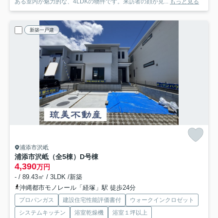
ある室内が魅力的な、4LDKの物件です。来訪者の顔が見...
もっと見る
新築一戸建
浦添市沢岻
浦添市沢岻（全5棟）D号棟
4,390
万円
- / 89.43㎡ / 3LDK /新築
沖縄都市モノレール「経塚」駅 徒歩24分
プロパンガス
建設住宅性能評価書付
ウォークインクロゼット
システムキッチン
浴室乾燥機
浴室１坪以上