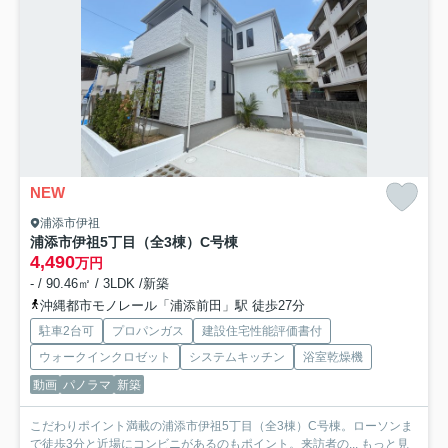
NEW
浦添市伊祖
浦添市伊祖5丁目（全3棟）C号棟
4,490
万円
- / 90.46㎡ / 3LDK /新築
沖縄都市モノレール「浦添前田」駅 徒歩27分
駐車2台可
プロパンガス
建設住宅性能評価書付
ウォークインクロゼット
システムキッチン
浴室乾燥機
動画
パノラマ
新築
こだわりポイント満載の浦添市伊祖5丁目（全3棟）C号棟。ローソンま
で徒歩3分と近場にコンビニがあるのもポイント。来訪者の...
もっと見