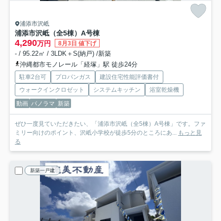
浦添市沢岻
浦添市沢岻（全5棟）A号棟
4,290
万円
8月3日 値下げ
- / 95.22㎡ / 3LDK＋S(納戸) /新築
沖縄都市モノレール「経塚」駅 徒歩24分
駐車2台可
プロパンガス
建設住宅性能評価書付
ウォークインクロゼット
システムキッチン
浴室乾燥機
動画
パノラマ
新築
ぜひ一度見ていただきたい、「浦添市沢岻（全5棟）A号棟」です。ファ
ミリー向けのポイント、沢岻小学校が徒歩5分のところにあ...
もっと見
る
新築一戸建