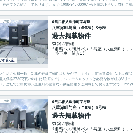
一戸建てをご紹介しております。まずは098-943-3636からお電話下さい。弊社ご成
一戸建
島尻郡八重瀬町
字与座
八重瀬町与座（全6棟）3号棟
過去掲載物件
/新築 /2階建
那覇バス/琉球バス「与座（八重瀬町）」
停下車 徒歩1分
い生活に心機一転、新築の戸建て物件はいかがでしょうか。前面道路6m以上は確保
購入価格2780万円の物件は経済的です。システムキッチンは必要な物が組み込ま
い。当社では島尻郡八重瀬町の豊富な不動産情報をご用意しておりますので、info@ryubi-es
一戸建
島尻郡八重瀬町
字与座
八重瀬町与座（全6棟）6号棟
過去掲載物件
/新築 /2階建
那覇バス/琉球バス「与座（八重瀬町）」