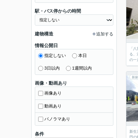
駅・バス停からの時間
建物構造
追加する
情報公開日
「八
る、
指定しない
本日
の一
3日以内
1週間以内
新築
画像・動画あり
画像あり
動画あり
パノラマあり
新生
条件
円の