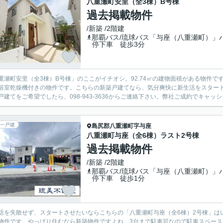
八重瀬町安里（全3棟）B号棟
過去掲載物件
/新築 /2階建
那覇バス/琉球バス「与座（八重瀬町）」
停下車 徒歩3分
重瀬町安里（全3棟）B号棟」のここがイチオシ。92.74㎡の建物面積がある物件
浴室乾燥機付きの物件です。こちらの新築戸建てなら、気分爽快に新生活をスター
戸建てをご希望でしたら、098-943-3636からご連絡下さい。弊社ご成約でキャッシ
一戸建
島尻郡八重瀬町
字与座
八重瀬町与座（全6棟）ラスト2号棟
過去掲載物件
/新築 /2階建
那覇バス/琉球バス「与座（八重瀬町）」
停下車 徒歩1分
活を失敗せず、スタートさせたいならこちらの「八重瀬町与座（全6棟）2号棟」はい
物件です。やっぱり住むなら新築物件ですよね。3台まで駐車可なので駐車スペー