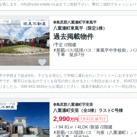
致します。info@ryubi-estate.co.jpまでご依頼下さい。弊社ご成約でキャッシュバ
一戸建
島尻郡八重瀬町
字東風平
八重瀬町東風平（限定1棟）
過去掲載物件
/予定 /2階建
那覇バス/琉球バス「東風平中学校前」バ
下車 徒歩7分
平小学校まで徒歩9分。子どもを安心して学校に通わせたいファミリーにおすすめ
件です。勝手口があるのでゴミを自宅の外に出せるという利点があります。4540
りましたら、098-943-3636からお電話ください。琉美不動産のスタッフ一同お待ち
新築一戸建
島尻郡八重瀬町
字安里
八重瀬町安里（全3棟）ラストC号棟
2,990
7月31日 値下げ
万円
- / 94.81㎡ / 4LDK /新築 /2階建
那覇バス/琉球バス「与座（八重瀬町）」
停下車 徒歩3分