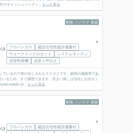
約でキャッシュバック＋...
もっと見る
動画
パノラマ
新築
プロパンガス
建設住宅性能評価書付
バス
ウォークインクロゼット
システムキッチン
浴室乾燥機
浴室１坪以上
しているので車の出し入れもラクラクです。納得の価格帯であ
れているため、すぐ調理できます。住まい探しは当社にお任せく
tate.co...
もっと見る
動画
パノラマ
新築
プロパンガス
建設住宅性能評価書付
バス