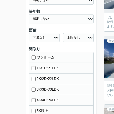
築年数
ぜひ
便利
ます
面積
～
新築
間取り
ワンルーム
1K/1DK/1LDK
2K/2DK/2LDK
新生
3K/3DK/3LDK
お探
なら、
4K/4DK/4LDK
新築
5K以上