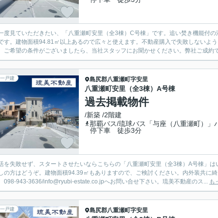
一度見ていただきたい、「八重瀬町安里（全3棟）C号棟」です。追い焚き機能付の
です。建物面積94.81㎡以上あるので広々と使えます。不動産購入で失敗しないよ
。ご希望の条件がございましたら、当社スタッフにお聞かせください。弊社ご成約でキ
一戸建
島尻郡八重瀬町
字安里
八重瀬町安里（全3棟）A号棟
過去掲載物件
/新築 /2階建
那覇バス/琉球バス「与座（八重瀬町）」
停下車 徒歩3分
活を失敗せず、スタートさせたいならこちらの「八重瀬町安里（全3棟）A号棟」は
しの方はどうぞ。建物面積94.39㎡もありますので、ご検討ください。内外装共に
098-943-3636/info@ryubi-estate.co.jpへお問い合せ下さい。琉美不動産のス...
も
一戸建
島尻郡八重瀬町
字安里