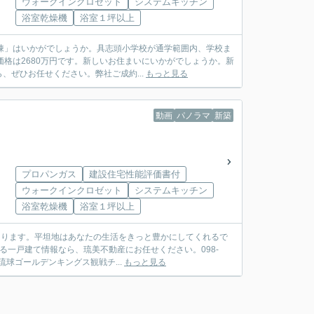
ウォークインクロゼット
システムキッチン
浴室乾燥機
浴室１坪以上
棟」はいかがでしょうか。具志頭小学校が通学範囲内、学校ま
格は2680万円です。新しいお住まいにいかがでしょうか。新
ぜひお任せください。弊社ご成約...
もっと見る
動画
パノラマ
新築
プロパンガス
建設住宅性能評価書付
ウォークインクロゼット
システムキッチン
浴室乾燥機
浴室１坪以上
あります。平坦地はあなたの生活をきっと豊かにしてくれるで
る一戸建て情報なら、琉美不動産にお任せください。098-
琉球ゴールデンキングス観戦チ...
もっと見る