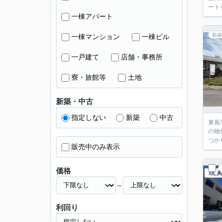
ートを
一棟アパート
新築
一棟マンション
一棟ビル
一戸建て
店舗・事務所
寮・旅館等
土地
新築・中古
指定しない
新築
中古
東風
の物
つか
販売中のみ表示
価格
～
利回り