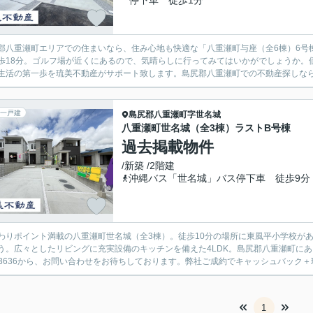
停下車 徒歩1分
郡八重瀬町エリアでの住まいなら、住み心地も快適な「八重瀬町与座（全6棟）6号
歩18分。ゴルフ場が近くにあるので、気晴らしに行ってみてはいかがでしょうか。価
生活の第一歩を琉美不動産がサポート致します。島尻郡八重瀬町での不動産探しなら、
一戸建
島尻郡八重瀬町
字世名城
八重瀬町世名城（全3棟）ラストB号棟
過去掲載物件
/新築 /2階建
沖縄バス「世名城」バス停下車 徒歩9分
わりポイント満載の八重瀬町世名城（全3棟）。徒歩10分の場所に東風平小学校が
う。広々としたリビングに充実設備のキッチンを備えた4LDK。島尻郡八重瀬町にあ
3-3636から、お問い合わせをお待ちしております。弊社ご成約でキャッシュバック＋
1