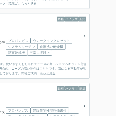
ック＋琉球ゴ...
もっと見る
動画
パノラマ
新築
プロパンガス
ウォークインクロゼット
ス停
システムキッチン
食器洗い乾燥機
浴室乾燥機
浴室１坪以上
です。使いやすくおしゃれでニーズの高いシステムキッチン付き
万円台の、ニーズの高い物件はこちらです。気になる不動産が見
しております。弊社ご成約...
もっと見る
動画
パノラマ
新築
プロパンガス
建設住宅性能評価書付
バス