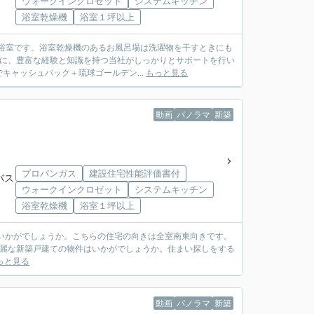
ウォークインクロゼット
システムキッチン
浴室乾燥機
浴室１坪以上
浴室です。浴室乾燥機のあるお風呂場は洗濯物を干すときにも
うに、豊富な経験と知識を持つ当社がしっかりとサポートを行い
ャッシュバック＋琉球ゴールデン...
もっと見る
動画
パノラマ
新築
プロパンガス
建設住宅性能評価書付
バス
ウォークインクロゼット
システムキッチン
浴室乾燥機
浴室１坪以上
いかがでしょうか。こちらの住宅の向きは全室南東向きです。
綺麗な新築戸建ての物件はいかがでしょうか。住まい探しをする
っと見る
動画
パノラマ
新築