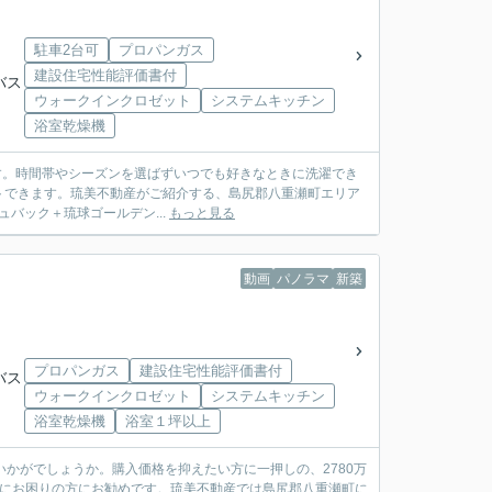
駐車2台可
プロパンガス
建設住宅性能評価書付
バス
ウォークインクロゼット
システムキッチン
浴室乾燥機
です。時間帯やシーズンを選ばずいつでも好きなときに洗濯でき
トできます。琉美不動産がご紹介する、島尻郡八重瀬町エリア
ュバック＋琉球ゴールデン...
もっと見る
動画
パノラマ
新築
プロパンガス
建設住宅性能評価書付
バス
ウォークインクロゼット
システムキッチン
浴室乾燥機
浴室１坪以上
かがでしょうか。購入価格を抑えたい方に一押しの、2780万
スにお困りの方にお勧めです。琉美不動産では島尻郡八重瀬町に