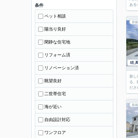
ある
条件
ペット相談
新築
陽当り良好
閑静な住宅地
リフォーム済
リノベーション済
新し
眺望良好
る、
ださ
二世帯住宅
新築
海が近い
自由設計対応
ワンフロア