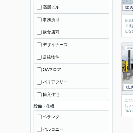
高層ビル
事務所可
島尻
で徒
たな
飲食店可
デザイナーズ
新築
居抜物件
OAフロア
バリアフリー
輸入住宅
こだ
しょ
設備・仕様
94
ベランダ
バルコニー