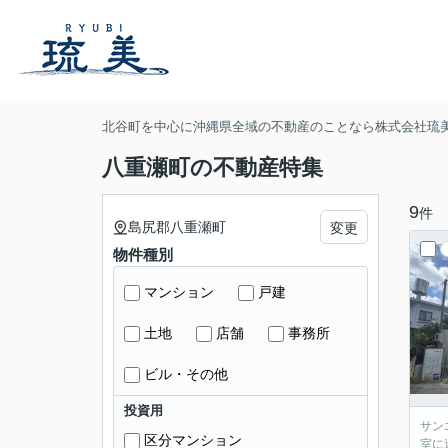
北谷町を中心に沖縄県全域の不動産のことなら株式会社琉
八重瀬町の不動産特集
9
件
島尻郡八重瀬町
変更
物件種別
マンション
戸建
土地
店舗
事務所
ビル・その他
投資用
サン
区分マンション
室に