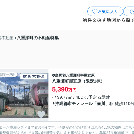
お気に入り
物件を探す
地図から探
八重瀬町の不動産特集
美不動産
新築一戸建
島尻郡八重瀬町
字屋宜原
八重瀬町屋宜原（限定1棟）
5,390
万円
- / 99.77㎡ / 4LDK /予定 /2階建
沖縄都市モノレール
「
壺川
」駅 徒歩110
エー八重瀬シティまで徒歩4分です。子供がのびのび走り回れる4LDKの物件はこ
追焚機能があるので入浴の時間帯を気にする事がありません。島尻郡八重瀬町で、