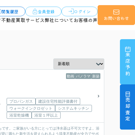
閲覧履歴
会員登録
ログイン
お問い合わせ
す
不動産買取サービス
弊社について
お客様の声
来店予約
動画
パノラマ
新築
売却査定
プロパンガス
建設住宅性能評価書付
分
ウォークインクロゼット
システムキッチン
浴室乾燥機
浴室１坪以上
ちらです。ご家族がいる方にとっては浄水器は不可欠ですよ。浴
希望に満ちた新生活を迎えられるよう琉美不動産が全力でサポ