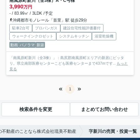
南風原町新川（全3棟）A・C号棟
3,990
万円
- / 83.99㎡ / 3LDK /予定
沖縄都市モノレール「首里」駅 徒歩29分
駐車2台可
プロパンガス
建設住宅性能評価書付
ウォークインクロゼット
システムキッチン
浴室乾燥機
動画
パノラマ
新築
「南風原町新川（全3棟）」：島尻郡南風原町エリアの新居にピッタ
リ。県立南部医療センターこども医療センターまで437mです...
もっと
見る
1
検索条件を変更
まとめてお問い合わせ
の不動産のことなら株式会社琉美不動産
字新川の売買・投資一覧