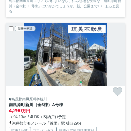
島尻郡南風原町エリアでの住まいなら、住み心地も快適な「南風原町新
川（全3棟）C号棟」はいかがでしょうか。新川公園まで13...
もっと見
る
新築一戸建
島尻郡南風原町字新川
南風原町新川（全3棟）A号棟
4,290
万円
- / 94.19㎡ / 4LDK＋S(納戸) /予定
沖縄都市モノレール「首里」駅 徒歩29分
駐車2台可
プロパンガス
建設住宅性能評価書付