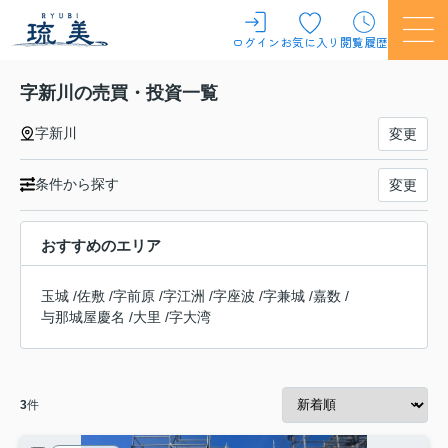
ログイン
お気に入り
閲覧履歴
字新川の売買・投資一覧
字新川
変更
条件から探す
変更
おすすめのエリア
玉城
/
佐敷
/
字前原
/
字江洲
/
字座波
/
字兼城
/
嘉数
/
与那城屋慶名
/
大里
/
字大湾
3
件