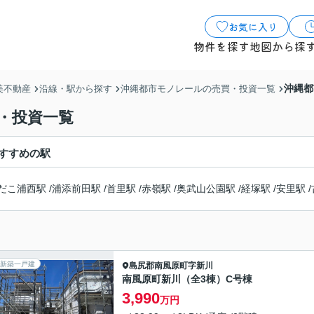
お気に入り
物件を探す
地図から探
沖縄都
美不動産
沿線・駅から探す
沖縄都市モノレールの売買・投資一覧
・投資一覧
すすめの駅
だこ浦西駅
/
浦添前田駅
/
首里駅
/
赤嶺駅
/
奥武山公園駅
/
経塚駅
/
安里駅
/
新築一戸建
島尻郡南風原町
字新川
南風原町新川（全3棟）C号棟
3,990
万円