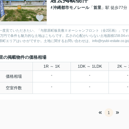
沖縄都市モノレール
「
首里
」駅 徒歩77分
一度見ていただきたい、「与那原町板良敷Ⅱオーシャンフロント（全2区画）」です。
98万円で条件も魅力的な土地はこちらです。広さの心配がいらない土地面積158.04
町エリアはいかがですか。土地に関するお問い合わせは、info@ryubi-estate.co.jpに
里の掲載物件の価格相場
1R ～ 1K
1DK ～ 1LDK
2K ～ 
-
-
-
価格相場
-
-
-
空室件数
1