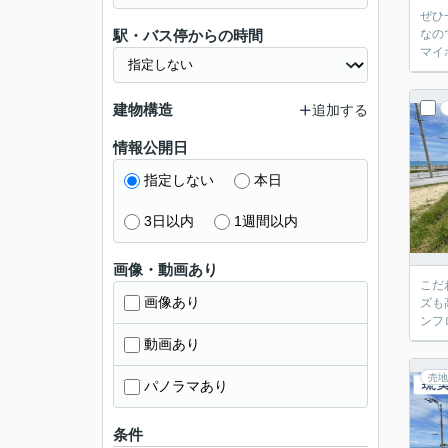
ぜひ
駅・バス停からの時間
なの
マイ
建物構造
追加する
情報公開日
指定しない
本日
3日以内
1週間以内
画像・動画あり
こだ
画像あり
ズも
ンフ
動画あり
売地
パノラマあり
条件