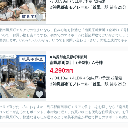
- / 83.99㎡ / 3LDK /予定 /2階建
沖縄都市モノレール
「
首里
」駅 徒歩29分
郡南風原町エリアでの住まいなら、住み心地も快適な「南風原町新川（全3棟）C号
いので、お買い物も楽々ですね。初めてのマイホームに新築戸建てはいかがでしょ
提供します。098-943-3636から、いつでもお問い合わせ下さい。弊社ご成約でキャ
新築一戸建
島尻郡南風原町
字新川
南風原町新川（全3棟）A号棟
4,290
万円
- / 94.19㎡ / 4LDK＋S(納戸) /予定 /2階建
沖縄都市モノレール
「
首里
」駅 徒歩29分
わりで選びたい方におすすめ。島尻郡南風原町エリアで住まいをお探しなら「南風原
コンビニがあるのもポイント。市街地に近く、お買い物にも便利な住環境です。お
郡南風原町で、快適な暮らしが送れるよう琉美不動産が戸建て探しのサポートを致します。info