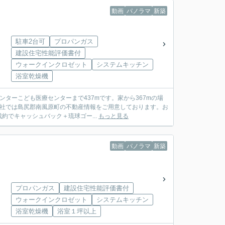
動画
パノラマ
新築
駐車2台可
プロパンガス
建設住宅性能評価書付
ウォークインクロゼット
システムキッチン
浴室乾燥機
ターこども医療センターまで437mです。家から367mの場
当社では島尻郡南風原町の不動産情報をご用意しております。お
でキャッシュバック＋琉球ゴー...
もっと見る
動画
パノラマ
新築
プロパンガス
建設住宅性能評価書付
ウォークインクロゼット
システムキッチン
浴室乾燥機
浴室１坪以上