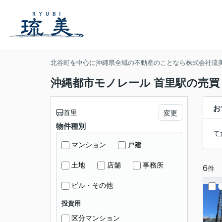
北谷町を中心に沖縄県全域の不動産のことなら株式会社琉
沖縄都市モノレール 首里駅の売買
お
首里
変更
物件種別
て
マンション
戸建
土地
店舗
事務所
6
件
ビル・その他
投資用
区分マンション