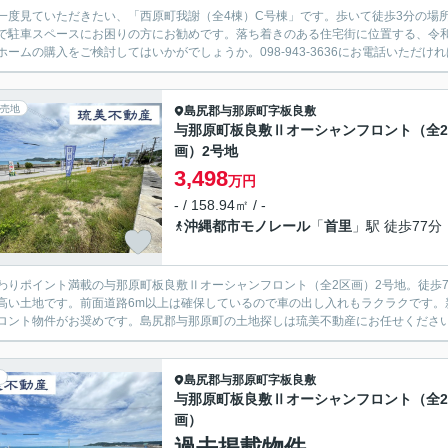
一度見ていただきたい、「西原町我謝（全4棟）C号棟」です。歩いて徒歩3分の場
で駐車スペースにお困りの方にお勧めです。落ち着きのある住宅街に位置する、令和
ホームの購入をご検討してはいかがでしょうか。098-943-3636にお電話いただけれ
売地
島尻郡与那原町
字板良敷
与那原町板良敷Ⅱオーシャンフロント（全
画）2号地
3,498
万円
- / 158.94㎡ / -
沖縄都市モノレール
「
首里
」駅 徒歩77分
わりポイント満載の与那原町板良敷Ⅱオーシャンフロント（全2区画）2号地。徒歩
高い土地です。前面道路6m以上は確保しているので車の出し入れもラクラクです。
ロント物件がお奨めです。島尻郡与那原町の土地探しは琉美不動産にお任せください(^^
島尻郡与那原町
字板良敷
与那原町板良敷Ⅱオーシャンフロント（全
画）
過去掲載物件