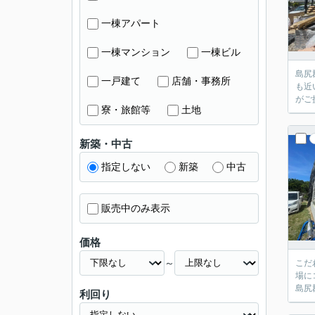
一棟アパート
一棟マンション
一棟ビル
島尻
一戸建て
店舗・事務所
も近
がご
寮・旅館等
土地
新築・中古
指定しない
新築
中古
販売中のみ表示
価格
～
こだ
場に
島尻
利回り