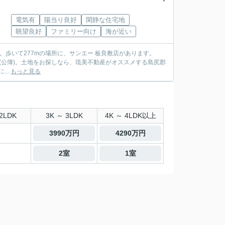
電気有
陽当り良好
閑静な住宅地
眺望良好
ファミリー向け
海が近い
歩いて277mの場所に、サンエー 板良敷店があります。
㎡(公簿)。土地をお探しなら、琉美不動産がオススメする島尻郡
...
もっと見る
2LDK
3K ～ 3LDK
4K ～ 4LDK以上
3990万円
4290万円
2室
1室