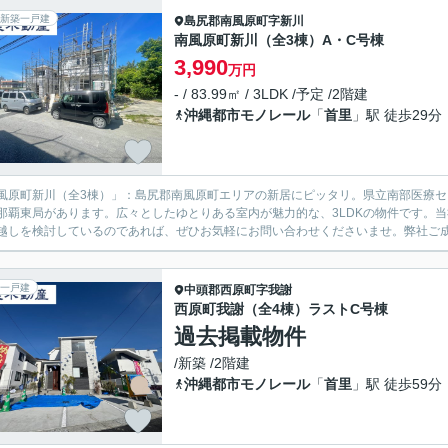
新築一戸建
島尻郡南風原町
字新川
南風原町新川（全3棟）A・C号棟
3,990
万円
- / 83.99㎡ / 3LDK /予定 /2階建
沖縄都市モノレール
「
首里
」駅 徒歩29分
風原町新川（全3棟）」：島尻郡南風原町エリアの新居にピッタリ。県立南部医療セン
那覇東局があります。広々としたゆとりある室内が魅力的な、3LDKの物件です。
越しを検討しているのであれば、ぜひお気軽にお問い合わせくださいませ。弊社ご成約
一戸建
中頭郡西原町
字我謝
西原町我謝（全4棟）ラストC号棟
過去掲載物件
/新築 /2階建
沖縄都市モノレール
「
首里
」駅 徒歩59分