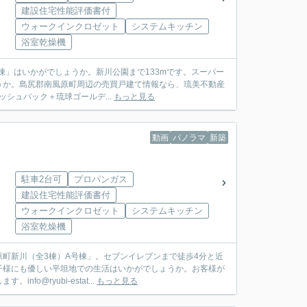
建設住宅性能評価書付
ウォークインクロゼット
システムキッチン
浴室乾燥機
棟」はいかがでしょうか。新川公園まで133mです。スーパー
うか。島尻郡南風原町周辺の売買戸建て情報なら、琉美不動産
ッシュバック＋琉球ゴールデ...
もっと見る
動画
パノラマ
新築
駐車2台可
プロパンガス
建設住宅性能評価書付
ウォークインクロゼット
システムキッチン
浴室乾燥機
町新川（全3棟）A号棟」。セブンイレブンまで徒歩4分と近
子様にも優しい平坦地での生活はいかがでしょうか。お客様が
@ryubi-estat...
もっと見る