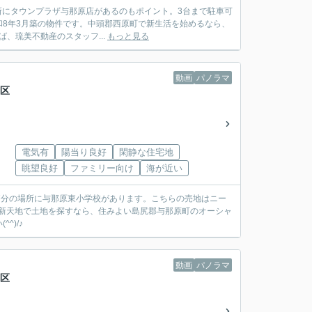
所にタウンプラザ与那原店があるのもポイント。3台まで駐車可
8年3月築の物件です。中頭郡西原町で新生活を始めるなら、
ば、琉美不動産のスタッフ...
もっと見る
動画
パノラマ
2区
電気有
陽当り良好
閑静な住宅地
眺望良好
ファミリー向け
海が近い
7分の場所に与那原東小学校があります。こちらの売地はニー
新天地で土地を探すなら、住みよい島尻郡与那原町のオーシャ
)/♪
動画
パノラマ
2区