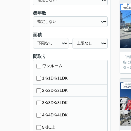
築年数
面積
～
間取り
「南
所に
ワンルーム
引っ
1K/1DK/1LDK
新築
2K/2DK/2LDK
3K/3DK/3LDK
4K/4DK/4LDK
5K以上