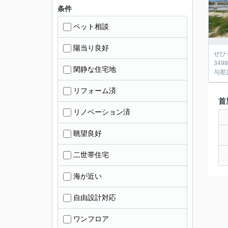
条件
ペット相談
陽当り良好
ぜひ
34
閑静な住宅地
与那原
リフォーム済
首
リノベーション済
眺望良好
二世帯住宅
海が近い
自由設計対応
ワンフロア