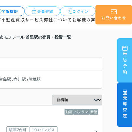
閲覧履歴
会員登録
ログイン
お問い合わせ
す
不動産買取サービス
弊社について
お客様の声
市モノレール 首里駅の売買・投資一覧
来店予約
古島駅
/
壺川駅
/
旭橋駅
売却査定
動画
パノラマ
新築
駐車2台可
プロパンガス