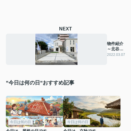
NEXT
物件紹介
～北谷町
砂辺～
2022.03.07
”今日は何の日”おすすめ記事
今日は何の日
今日は何の日
今日は 屋根の日です
今日は 立秋です