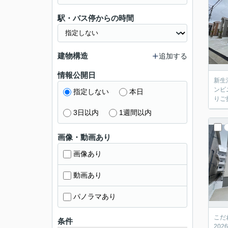
駅・バス停からの時間
建物構造
追加する
情報公開日
新生
ンビ
指定しない
本日
りご
3日以内
1週間以内
画像・動画あり
画像あり
動画あり
パノラマあり
こだ
条件
20