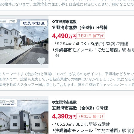
築の物件となります。宜野湾市の住まい探しは当社にお任せください。細かなこだわり
新築一戸建
宜野湾市
嘉数
宜野湾市嘉数（全8棟）H号棟
4,490
7月31日 値下げ
万円
- / 92.94㎡ / 4LDK＋S(納戸) /新築 /2階建
沖縄都市モノレール
「
てだこ浦西
」駅 徒
分
ミリーマートまで徒歩2分と近場にコンビニがあるのもポイント。平坦地かどうか
能付きです。設備も充実している新築戸建ての物件はいかがでしょうか。気になる不動産
琉美不動産のスタッフ一同お待ちしております。弊社ご成約でキャッシュバック＋琉球
新築一戸建
宜野湾市
嘉数
宜野湾市嘉数（全8棟）G号棟
4,390
7月31日 値下げ
万円
- / 85.28㎡ / 3LDK /新築 /2階建
沖縄都市モノレール
「
てだこ浦西
」駅 徒