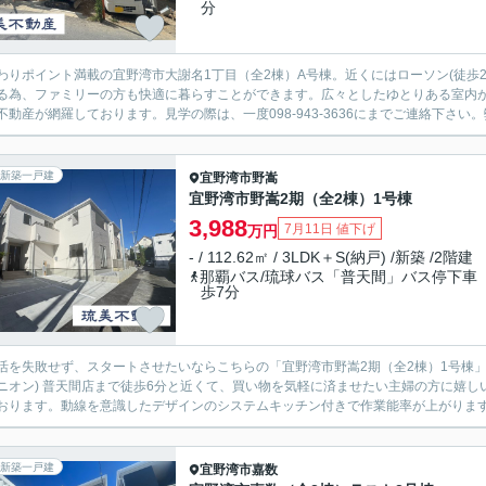
分
わりポイント満載の宜野湾市大謝名1丁目（全2棟）A号棟。近くにはローソン(徒歩
る為、ファミリーの方も快適に暮らすことができます。広々としたゆとりある室内が
不動産が網羅しております。見学の際は、一度098-943-3636にまでご連絡下さい。
新築一戸建
宜野湾市
野嵩
宜野湾市野嵩2期（全2棟）1号棟
3,988
7月11日 値下げ
万円
- / 112.62㎡ / 3LDK＋S(納戸) /新築 /2階建
那覇バス/琉球バス「普天間」バス停下車
歩7分
活を失敗せず、スタートさせたいならこちらの「宜野湾市野嵩2期（全2棟）1号棟」はいかが
ニオン) 普天間店まで徒歩6分と近くて、買い物を気軽に済ませたい主婦の方に嬉
おります。動線を意識したデザインのシステムキッチン付きで作業能率が上がります。
新築一戸建
宜野湾市
嘉数