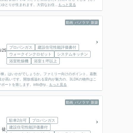
とりが生まれます。大切なお住...
もっと見る
動画
パノラマ
新築
プロパンガス
建設住宅性能評価書付
歩25
ウォークインクロゼット
システムキッチン
浴室乾燥機
浴室１坪以上
H号棟」はいかがでしょうか。ファミリー向けのポイント、嘉数
が高いです。開放感溢れる室内が魅力の、3LDKの物件はこ
を致します。info@ry...
もっと見る
動画
パノラマ
新築
駐車2台可
プロパンガス
建設住宅性能評価書付
 徒