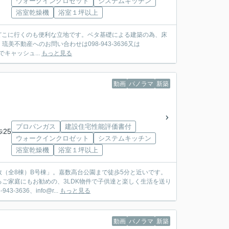
ウォークインクロゼット
システムキッチン
浴室乾燥機
浴室１坪以上
どこに行くのも便利な立地です。ベタ基礎による建築の為、床
動産へのお問い合わせは098-943-3636又は
でキャッシュ...
もっと見る
動画
パノラマ
新築
プロパンガス
建設住宅性能評価書付
歩25
ウォークインクロゼット
システムキッチン
浴室乾燥機
浴室１坪以上
（全8棟）B号棟」。嘉数高台公園まで徒歩5分と近いです。
ご家庭にもお勧めの、3LDK物件で子供達と楽しく生活を送り
36、info@r...
もっと見る
動画
パノラマ
新築