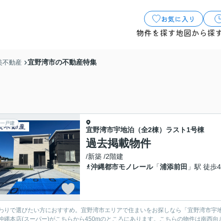
お気に入り
物件を探す
地図から探
宜野湾市の不動産特集
美不動産
一戸建
宜野湾市宇地泊（全2棟）ラスト1号棟
過去掲載物件
/新築 /2階建
沖縄都市モノレール
「
浦添前田
」駅 徒歩4
わりで選びたい方におすすめ。宜野湾市エリアで住まいをお探しなら「宜野湾市宇地
沖縄本店(スーパー)がこちらから450mのところにあります。こちらの物件は南西向