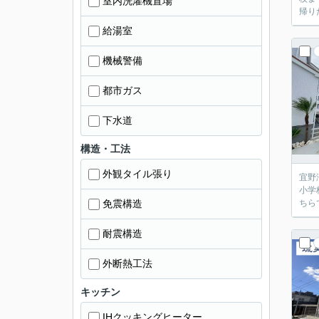
室内洗濯機置場
帰り
給湯室
機械警備
都市ガス
下水道
構造・工法
外観タイル張り
宜野
小学
免震構造
ちら
耐震構造
外断熱工法
キッチン
IHクッキングヒーター