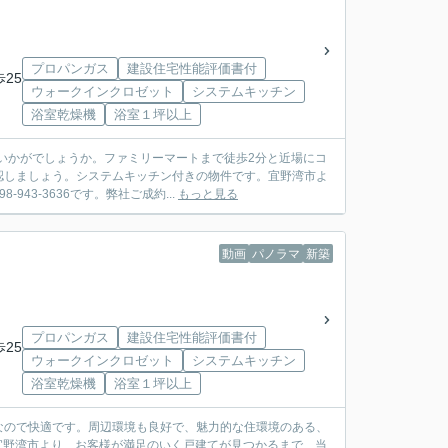
プロパンガス
建設住宅性能評価書付
歩25
ウォークインクロゼット
システムキッチン
浴室乾燥機
浴室１坪以上
いかがでしょうか。ファミリーマートまで徒歩2分と近場にコ
認しましょう。システムキッチン付きの物件です。宜野湾市よ
3-3636です。弊社ご成約...
もっと見る
動画
パノラマ
新築
プロパンガス
建設住宅性能評価書付
歩25
ウォークインクロゼット
システムキッチン
浴室乾燥機
浴室１坪以上
なので快適です。周辺環境も良好で、魅力的な住環境のある、
。宜野湾市より、お客様が満足のいく戸建てが見つかるまで、当