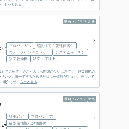
..
もっと見る
動画
パノラマ
新築
プロパンガス
建設住宅性能評価書付
歩47
ウォークインクロゼット
システムキッチン
浴室乾燥機
浴室１坪以上
72㎡でご家族と過ごすのにも問題のない広さです。追焚機能の
ーリングも統一できるため見た目に一体感が生まれ、美しいで
ご紹介させ...
もっと見る
動画
パノラマ
新築
棟
駐車2台可
プロパンガス
建設住宅性能評価書付
歩47