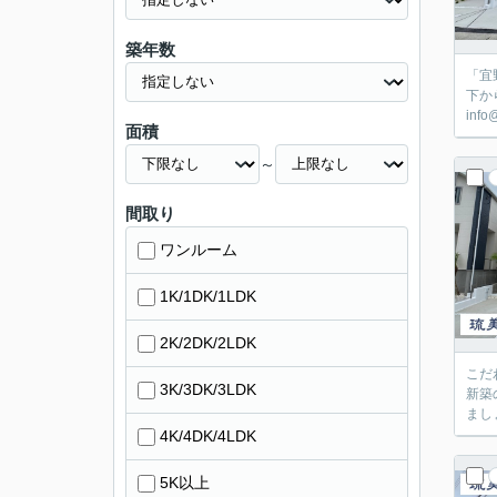
築年数
「宜
下か
inf
面積
～
間取り
ワンルーム
1K/1DK/1LDK
2K/2DK/2LDK
こだ
3K/3DK/3LDK
新築
まし
4K/4DK/4LDK
5K以上