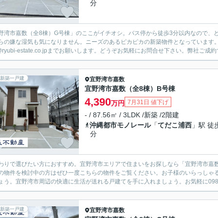
分
野湾市嘉数（全8棟）G号棟」のここがイチオシ。バス停から徒歩3分以内なので、
らの嫌な湿気も気になりません。ニーズのあるピカピカの新築物件となっています。琉美不
o@ryubi-estate.co.jpまでお願いします。どうぞお気軽にお問合せ下さい。弊社ご成約
新築一戸建
宜野湾市
嘉数
宜野湾市嘉数（全8棟）B号棟
4,390
7月31日 値下げ
万円
- / 87.56㎡ / 3LDK /新築 /2階建
沖縄都市モノレール
「
てだこ浦西
」駅 徒
分
わりで選びたい方におすすめ。宜野湾市エリアで住まいをお探しなら「宜野湾市嘉数
の物件を検討中の方はぜひ一度こちらの物件をご覧ください。お子様のいらっしゃる
ょう。宜野湾市周辺の快適に生活が送れる戸建てを手に入れましょう。お気軽に098-943-36
新築一戸建
宜野湾市
嘉数