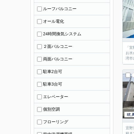
ルーフバルコニー
オール電化
24時間換気システム
２面バルコニー
「宜
お水
湾市
両面バルコニー
駐車2台可
駐車3台可
エレベーター
個別空調
フローリング
宜野
校ま