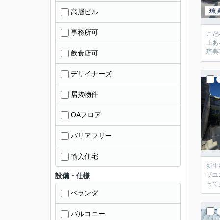
高層ビル
事務所可
こだ
上あ
琉美
飲食店可
デザイナーズ
居抜物件
OAフロア
バリアフリー
輸入住宅
新生
ザユ
設備・仕様
って
ベランダ
バルコニー