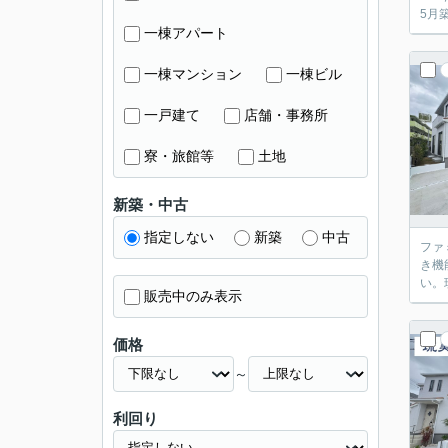
5月
一棟アパート
一棟マンション
一棟ビル
一戸建て
店舗・事務所
寮・旅館等
土地
新築・中古
指定しない
新築
中古
ファ
き機
い。
販売中のみ表示
価格
～
利回り