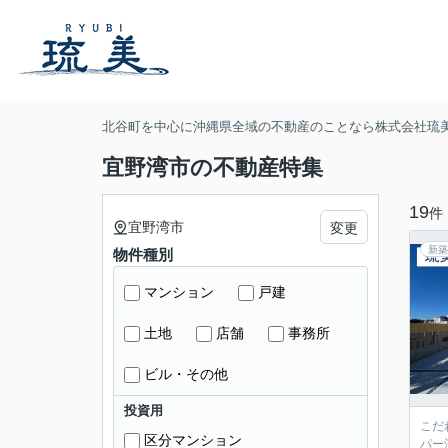
北谷町を中心に沖縄県全域の不動産のことなら株式会社琉
宜野湾市の不動産特集
19
件
宜野湾市
変更
新築
物件種別
マンション
戸建
土地
店舗
事務所
ビル・その他
投資用
こだ
区分マンション
パー