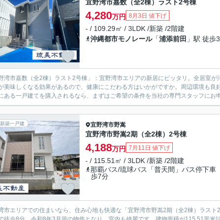
宜野湾市嘉数（全2棟）ラスト2号棟
4,280
8月3日 値下げ
万円
- / 109.29㎡ / 3LDK /新築 /2階建
沖縄都市モノレール
「
浦添前田
」駅 徒歩3
野湾市嘉数（全2棟）ラスト2号棟」：宜野湾市エリアの新居にピッタリ。全居室が
が美味しくなる効果があるので、健康にこだわる方はいかがですか。周辺環境も良好
にある一戸建てを購入されるなら、まずはご希望の条件を当社の専門スタッフにお申し付け下
新築一戸建
宜野湾市
野嵩
宜野湾市野嵩2期（全2棟）2号棟
4,188
7月11日 値下げ
万円
- / 115.51㎡ / 3LDK /新築 /2階建
那覇バス/琉球バス「普天間」バス停下車
歩7分
湾市エリアでの住まいなら、住み心地も快適な「宜野湾市野嵩2期（全2棟）ラスト
で徒歩8分。令和8年3月築の物件となり、室内も綺麗です。建物面積が115.51平