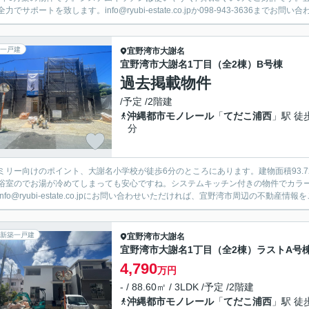
力でサポートを致します。info@ryubi-estate.co.jpか098-943-3636までお問い合わ.
一戸建
宜野湾市
大謝名
宜野湾市大謝名1丁目（全2棟）B号棟
過去掲載物件
/予定 /2階建
沖縄都市モノレール
「
てだこ浦西
」駅 徒
分
ミリー向けのポイント、大謝名小学校が徒歩6分のところにあります。建物面積93.
浴室のでお湯が冷めてしまっても安心ですね。システムキッチン付きの物件でカラ
nfo@ryubi-estate.co.jpにお問い合わせいただければ、宜野湾市周辺の不動産情報を
新築一戸建
宜野湾市
大謝名
宜野湾市大謝名1丁目（全2棟）ラストA号
4,790
万円
- / 88.60㎡ / 3LDK /予定 /2階建
沖縄都市モノレール
「
てだこ浦西
」駅 徒