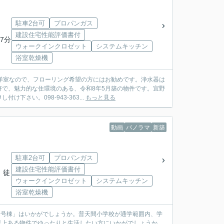
駐車2台可
プロパンガス
建設住宅性能評価書付
7分
ウォークインクロゼット
システムキッチン
浴室乾燥機
洋室なので、フローリング希望の方にはお勧めです。浄水器は
で、魅力的な住環境のある、令和8年5月築の物件です。宜野
さい。098-943-363...
もっと見る
動画
パノラマ
新築
駐車2台可
プロパンガス
建設住宅性能評価書付
 徒
ウォークインクロゼット
システムキッチン
浴室乾燥機
2号棟」はいかがでしょうか。普天間小学校が通学範囲内、学
米以上ある物件でゆったりと生活したい方にいかがでしょうか。