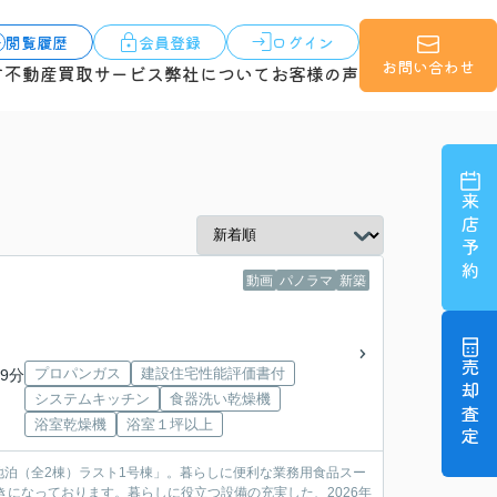
閲覧履歴
会員登録
ログイン
お問い合わせ
す
不動産買取サービス
弊社について
お客様の声
来店予約
動画
パノラマ
新築
売却査定
プロパンガス
建設住宅性能評価書付
9分
システムキッチン
食器洗い乾燥機
浴室乾燥機
浴室１坪以上
泊（全2棟）ラスト1号棟」。暮らしに便利な業務用食品スー
きになっております。暮らしに役立つ設備の充実した、2026年