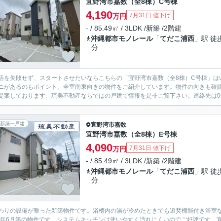
宜野湾市嘉数（全8棟）C号棟
4,190
7月31日 値下げ
万円
- / 85.49㎡ / 3LDK /新築 /2階建
沖縄都市モノレール
「
てだこ浦西
」駅 徒
分
活を失敗せず、スタートさせたいならこちらの「宜野湾市嘉数（全8棟）C号棟」は
ニがあるのもポイント。全室南東向きの物件をご紹介しています。物件の向きも確
提案しております、琉美不動産ならではの戸建て情報を是非ご覧下さい。連絡先は098-94
新築一戸建
宜野湾市
嘉数
宜野湾市嘉数（全8棟）E号棟
4,090
7月31日 値下げ
万円
- / 85.49㎡ / 3LDK /新築 /2階建
沖縄都市モノレール
「
てだこ浦西
」駅 徒
分
わりの設備が整った新築物件です。浴槽内の湯が冷めたときでも追焚機能付き浴室
26年6月築の物件です。システムキッチンは使いやすく汚れにくいのでご好評です