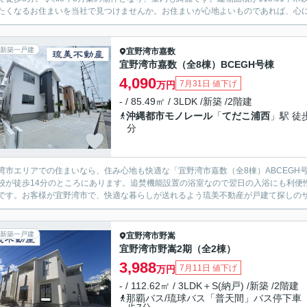
たくなるお住まいを当社で見つけませんか。お住まいが心地よいものであれば、心にゆ
新築一戸建
宜野湾市
嘉数
宜野湾市嘉数（全8棟）BCEGH号棟
4,090
7月31日 値下げ
万円
- / 85.49㎡ / 3LDK /新築 /2階建
沖縄都市モノレール
「
てだこ浦西
」駅 徒
分
湾市エリアでの住まいなら、住み心地も快適な「宜野湾市嘉数（全8棟）ABCEG
校が徒歩14分のところにあります。追焚機能設置の浴室なので翌日の入浴にも利便性
です。お客様が宜野湾市で、快適な暮らしが送れるよう琉美不動産が戸建て探しのサポート
新築一戸建
宜野湾市
野嵩
宜野湾市野嵩2期（全2棟）
3,988
7月11日 値下げ
万円
- / 112.62㎡ / 3LDK＋S(納戸) /新築 /2階建
那覇バス/琉球バス「普天間」バス停下車