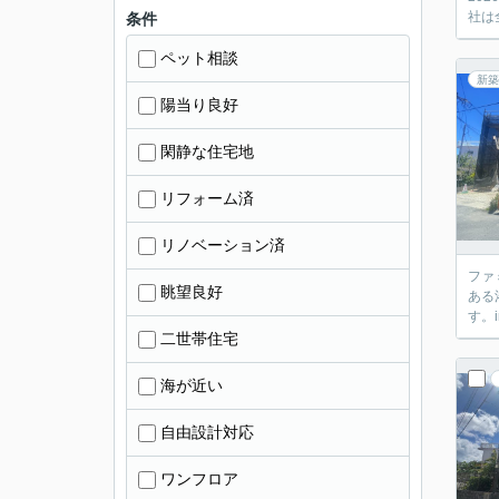
社は全
条件
ペット相談
新築
陽当り良好
閑静な住宅地
リフォーム済
リノベーション済
ファ
眺望良好
ある
す。i
二世帯住宅
海が近い
自由設計対応
ワンフロア