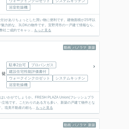
ウォークインクロゼット
システムキッチン
浴室乾燥機
2分)がありちょっとした買い物に便利です。建物面積が25坪以
魅力的な、3LDKの物件です。宜野湾市の一戸建て情報なら、
弊社ご成約でキャッ...
もっと見る
動画
パノラマ
新築
駐車2台可
プロパンガス
建設住宅性能評価書付
 徒
ウォークインクロゼット
システムキッチン
浴室乾燥機
でしょうか。FRESH PLAZA Union(フレッシュプラ
しい立地です。こだわりのある方も多い、新築の戸建て物件とな
琉美不動産の頼も...
もっと見る
動画
パノラマ
新築